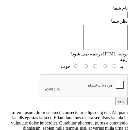
نام شما
نظر شما
توجه:
HTML ترجمه نمی شود!
رتبه
بد
خوب
ادامه
Lorem ipsum dolor sit amet, consectetur adipiscing elit. Aliquam
iaculis egestas laoreet. Etiam faucibus massa sed risus lacinia in
vulputate dolor imperdiet. Curabitur pharetra, purus a commodo
dignissim, sapien nulla tempus nisi, et varius nulla urna at