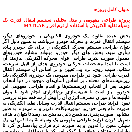
عنوان کامل پروژه:
پروژه طراحی مفهومی و مدل تحلیلی سیستم انتقال قدرت یک
وسیله نقلیه الکتریکی با استفاده از نرم افزار MATLAB
بخش عمده تفاوت یک خودروی الکتریکی با خودروهای دیگر،
سیستم انتقال قدرت و محرکه خودرو می‌­باشد. به همین دلیل اگر
بتوان طراحی سیستم محرکه الکتریکی را برای یک خودرو پیاده­‌
سازی نمود، بخش ­های دیگر خودرو می­تواند مشابه خودروهای
معمول صورت پذیرد. طراحی قوای محرکه الکتریکی نیازمند آن
است تا ابتدا مشخصات حرکتی خودروی هدف از قبیل سرعت،
شتاب، شیب روی، برد و... تعیین و بر اساس آن سیستم انتقال
قدرت طراحی شود. در طراحی مفهومی یک خودروی الکتریکی باید
زیرسیستم‌های مختلف بر اساس المان­‌های موجود در دنیا انتخاب
شوند. پس از انتخاب زیرسیستم­‌ها و انجام طراحی مفهومی این
خودرو، نیاز است تا شبیه‌­سازی نرم‌افزاری انجام شود تا بتوان
قابلیت ­ها و میزان مصرف انرژی آن را پیش از ساخت نمونه بررسی
نمود. فرایند طراحی سیستم انتقال قدرت وسایل نقلیه الکتریکی به
صورت عام یعنی خودرو، موتورسیکلت، نفربر و ... می‌­تواند به طور
مشابهی صورت پذیرد. به همین دلیل به ذهن می‌­رسد تا بتوان با هدف
تسهیل کردن فرایند طراحی مفهومی یک وسیله نقلیه الکتریکی، یک
سیکل معین را تدوین و به صورت نرم‌افزاری پیاده‌سازی کرد تا
طراحان مختلف بتوانند با کمک این کد یا نرم‌افزار و براساس