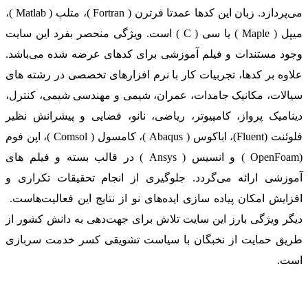
می‌پردازد. زبان این کدها عمدتا فرترن ( Fortran )، متلب ( Matlab )،
میپل ( Maple ) یا سی ( C ) است. ویژگی منحصر بفرد این سایت
وجود مستندات و فیلم آموزشی برای کدهای عرضه شده می‌باشد.
علاوه بر کدها، تجربیات کار با نرم افزارهای تخصصی در رشته های
سیالات، مکانیک جامدات، عمران، شیمی و مهندسی شیمی، کنترل،
دینامیک پرواز، کامپیوتر، ریاضی، نانو، فضایی و پیشرانش نظیر
فلوئنت (Fluent)، اباکوس ( Abaqus )، کامسول ( Comsol )، اپن فوم
(OpenFoam ) و انسیس ( Ansys ) در قالب بسته‌ و فیلم های
آموزشی ارائه می‌گردد. جلوگیری از انجام تحقیقات تکراری و
افزایش امکان پیاده سازی ایده‌های نو از نتایج این فعالیت‌هاست.
دیگر ویژگی بارز این سایت تلاش برای جهت‌دهی به دانش کشور از
طریق حمایت از نخبگان با سیاست تشویقی کسر خدمت سربازی
است.