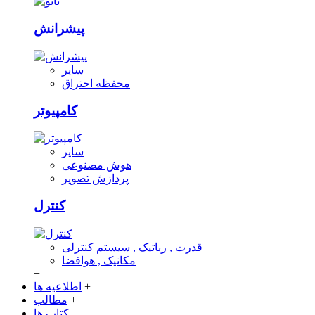
پیشرانش
سایر
محفظه احتراق
کامپیوتر
سایر
هوش مصنوعی
پردازش تصویر
کنترل
قدرت , رباتیک , سیستم کنترلی
مکانیک , هوافضا
+
+
اطلاعیه ها
+
مطالب
کتاب ها