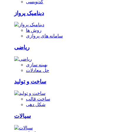
کدنویسی
دینامیک پرواز
روش ها
سامانه های پروازی
ریاضی
بهینه سازی
حل معادلات
ساخت و تولید
ساخت قالب
شکل دهی
سیالات