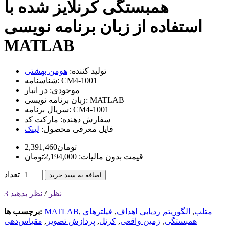
همبستگی کرنلایز شده با
استفاده از زبان برنامه نویسی
MATLAB
تولید کننده:
هومن بهشتی
CM4-1001
شناسنامه:
موجودی:
در انبار
MATLAB
زبان برنامه نویسی:
CM4-1001
سریال برنامه:
سفارش دهنده:
مارکت کد
فایل معرفی محصول:
لینک
2,391,460تومان
قیمت بدون مالیات: 2,194,000تومان
تعداد
اضافه به سبد خرید
3 نظر
/
نظر بدهید
متلب
,
الگوریتم ردیابی اهداف
,
فیلترهای
,
MATLAB
برچسب ها:
همبستگی
,
زمین واقعی
,
کرنل
,
پردازش تصویر
,
مقیاس‌دهی