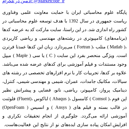
ادمین در تلگرام: @Marketcode_ir
پایگاه علوم محاسباتی ایران با حمایت معاونت علمی وفناوری
ریاست جمهوری در سال 1392 با هدف توسعه علوم محاسباتی در
کشور راه اندازی شد. در این راستا، سایت مارکت کد به عرضه کدها
(برنامه‌های) کامپیوتری در رشته‌های مهندسی و ریاضی کاربردی
می‌پردازد. زبان این کدها عمدتا فرترن ( Fortran )، متلب ( Matlab )،
میپل ( Maple ) یا سی ( C ) است. ویژگی منحصر بفرد این سایت
وجود مستندات و فیلم آموزشی برای کدهای عرضه شده می‌باشد.
علاوه بر کدها، تجربیات کار با نرم افزارهای تخصصی در رشته های
سیالات، مکانیک جامدات، عمران، شیمی و مهندسی شیمی، کنترل،
دینامیک پرواز، کامپیوتر، ریاضی، نانو، فضایی و پیشرانش نظیر
فلوئنت (Fluent)، اباکوس ( Abaqus )، کامسول ( Comsol )، اپن فوم
(OpenFoam ) و انسیس ( Ansys ) در قالب بسته‌ و فیلم های
آموزشی ارائه می‌گردد. جلوگیری از انجام تحقیقات تکراری و
افزایش امکان پیاده سازی ایده‌های نو از نتایج این فعالیت‌هاست.