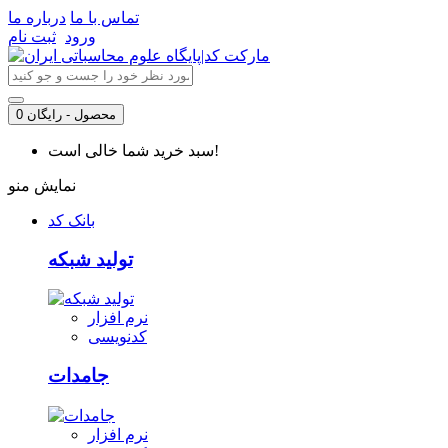
تماس با ما
درباره ما
ورود
ثبت نام
0 محصول - رایگان
سبد خرید شما خالی است!
نمایش منو
بانک کد
تولید شبکه
نرم افزار
کدنویسی
جامدات
نرم افزار