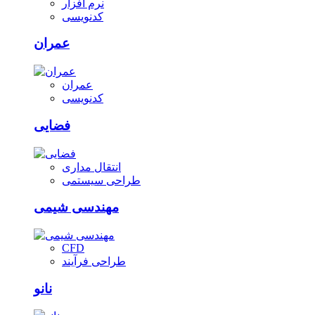
نرم افزار
کدنویسی
عمران
عمران
کدنویسی
فضایی
انتقال مداری
طراحی سیستمی
مهندسی شیمی
CFD
طراحی فرآیند
نانو