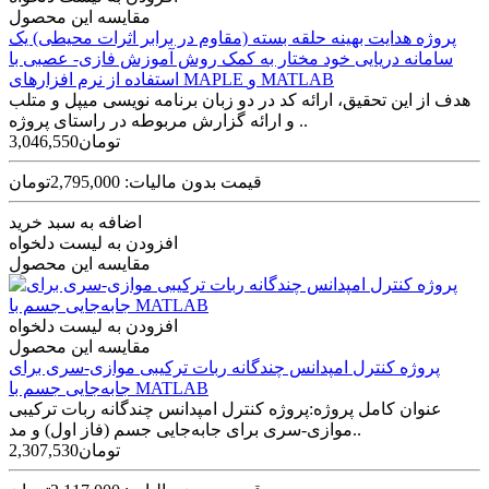
مقایسه این محصول
پروژه هدايت بهينه حلقه بسته (مقاوم در برابر اثرات محيطی) يک
سامانه دريايی خود مختار به کمک روش آموزش فازی- عصبی با
استفاده از نرم افزارهای MAPLE و MATLAB
هدف از اين تحقيق، ارائه کد در دو زبان برنامه نويسی ميپل و متلب
و ارائه گزارش مربوطه در راستای پروژه ..
3,046,550تومان
قیمت بدون مالیات: 2,795,000تومان
اضافه به سبد خرید
افزودن به لیست دلخواه
مقایسه این محصول
افزودن به لیست دلخواه
مقایسه این محصول
پروژه کنترل امپدانس چندگانه ربات ترکیبی موازی-سری برای
جابه‌جایی جسم با MATLAB
عنوان کامل پروژه:پروژه کنترل امپدانس چندگانه ربات ترکیبی
موازی-سری برای جابه‌جایی جسم (فاز اول) و مد..
2,307,530تومان