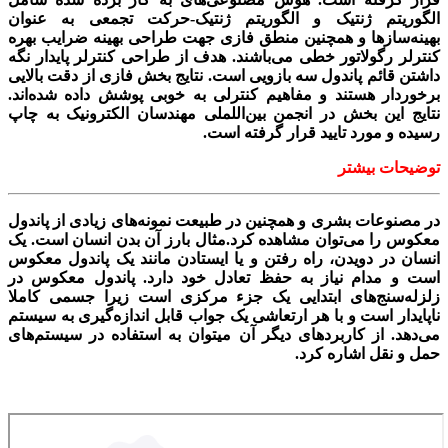
الگوريتم ژنتيک و الگوريتم ژنتيک-حرکت تجمعی به عنوان
بهينه‌سازها و همچنين منطق فازی جهت طراحی بهينه ضرايب بهره
کنترلر رگولاتور خطی می‌باشند. هدف از طراحی کنترلر پايدار نگه
داشتن قائم پاندول سه بازویی است. نتايج بخش فازی از دقت بالايی
برخوردار هستند و مفاهيم کنترلی به خوبی پوشش داده شده‌اند.
نتايج اين بخش در انجمن بين‌اللملی مهندسان الکترونيک به چاپ
رسيده و مورد تاييد قرار گرفته است.
توضیحات بیشتر
در مصنوعات بشری و همچنین در طبیعت نمونه‌های زیادی از پاندول
معکوس را می‌توان مشاهده کرد.مثال بارز آن بدن انسان است. یک
انسان در دویدن، راه رفتن و یا ایستادن مانند یک پاندول معکوس
است و مدام نیاز به حفظ تعادل خود دارد. پاندول معکوس در
زلزله‌سنج‌های ابتدایی یک جزء مرکزی است زیرا جسمی کاملا
ناپایدار است و با هر ارتعاشی یک جواب قابل اندازه‌گیری به سیستم
می‌دهد. از کاربردهای دیگر آن میتوان به استفاده در سیستم‌های
حمل و نقل اشاره کرد.