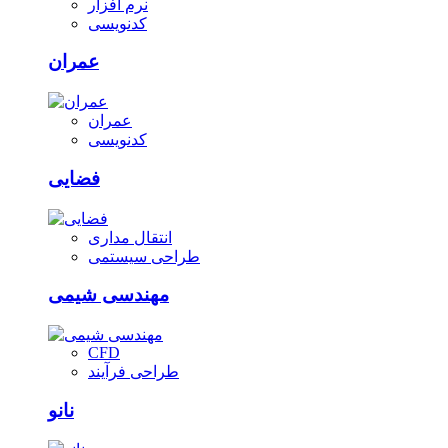
نرم افزار
کدنویسی
عمران
عمران
کدنویسی
فضایی
انتقال مداری
طراحی سیستمی
مهندسی شیمی
CFD
طراحی فرآیند
نانو