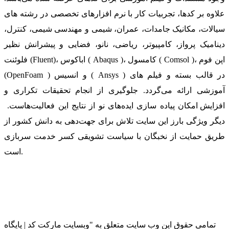
علاوه بر کدها، تجربیات کار با نرم افزارهای تخصصی در رشته های
سیالات، مکانیک جامدات، عمران، شیمی و مهندسی شیمی، کنترل،
دینامیک پرواز، کامپیوتر، ریاضی، نانو، فضایی و پیشرانش نظیر
فلوئنت (Fluent)، اباکوس ( Abaqus )، کامسول ( Comsol )، اپن فوم
(OpenFoam ) و انسیس ( Ansys ) در قالب بسته‌ و فیلم های
آموزشی ارائه می‌گردد. جلوگیری از انجام تحقیقات تکراری و
افزایش امکان پیاده سازی ایده‌های نو از نتایج این فعالیت‌هاست.
دیگر ویژگی بارز این سایت تلاش برای جهت‌دهی به دانش کشور از
طریق حمایت از نخبگان با سیاست تشویقی کسر خدمت سربازی
است.
تمامی حقوق این وب سایت متعلق به "وبسایت مارکت کد | پایگاه