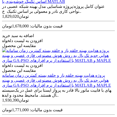
اساس تکنیک خوشه‌بندی با MATLAB
عنوان کامل پروژه:پروژه شناسایی مدل بهینه شبکه عصبی در
نواحی کاری نادر و معمولی بر اساس تکنیک خ..
1,829,020تومان
قیمت بدون مالیات: 1,678,000تومان
اضافه به سبد خرید
افزودن به لیست دلخواه
مقایسه این محصول
افزودن به لیست دلخواه
مقایسه این محصول
پروژه هدايت بهينه حلقه باز و حلقه بسته کمترين زمان سامانه
هوايي جديد تک بال به روش هوش مصنوعی فازی عصبی و بهينه
سازی GA-PSO با استفاده از نرم افزارهای MATLAB و MAPLE
سیستم‎های با قابیت مانور بالا قادر به پرواز ایستا برای عمل در یک
محیط محدود و ایده‎آل هستند. ما..
1,930,390تومان
قیمت بدون مالیات: 1,771,000تومان