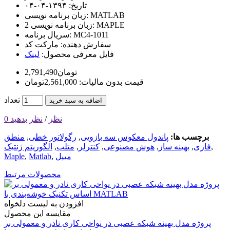
تاریخ:
۱۳۹۴-۰۴-۰۴
MATLAB
زبان برنامه نویسی:
MAPLE
زبان برنامه نویسی 2:
MC4-1011
سریال برنامه:
سفارش دهنده:
مارکت کد
فایل معرفی محصول:
لینک
2,791,490تومان
قیمت بدون مالیات: 2,561,000تومان
تعداد
اضافه به سبد خرید
0 نظر
/
نظر بدهید
برچسب ها:
پاندول معکوس سه بازویی
,
رگولاتور خطی
,
منطق
,
فازی
,
بهینه ساز
,
هوش مصنوعی
,
کنترلر
,
متلب
,
الگوریتم ژنتیک
میپل
,
Matlab
,
Maple
محصولات مرتبط
افزودن به لیست دلخواه
مقایسه این محصول
پروژه مدل بهینه شبکه عصبی در نواحی کاری نادر و معمولی بر