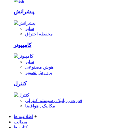
پیشرانش
سایر
محفظه احتراق
کامپیوتر
سایر
هوش مصنوعی
پردازش تصویر
کنترل
قدرت , رباتیک , سیستم کنترلی
مکانیک , هوافضا
+
+
اطلاعیه ها
+
مطالب
کتاب ها