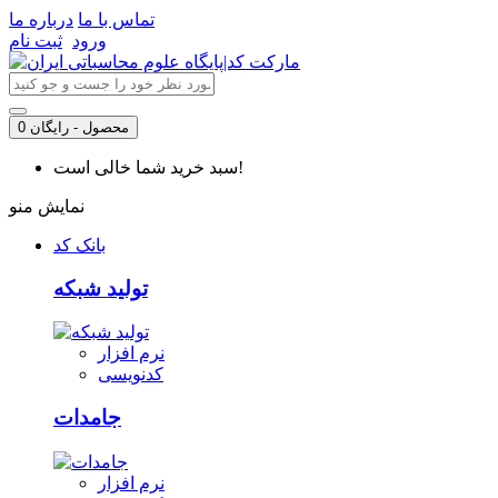
تماس با ما
درباره ما
ورود
ثبت نام
0 محصول - رایگان
سبد خرید شما خالی است!
نمایش منو
بانک کد
تولید شبکه
نرم افزار
کدنویسی
جامدات
نرم افزار