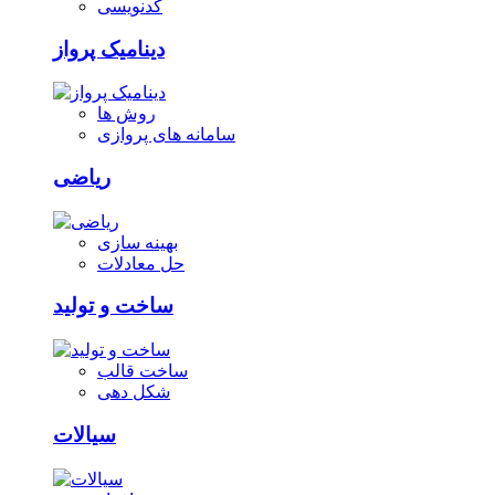
کدنویسی
دینامیک پرواز
روش ها
سامانه های پروازی
ریاضی
بهینه سازی
حل معادلات
ساخت و تولید
ساخت قالب
شکل دهی
سیالات