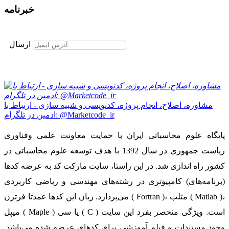
خبرنامه
برای عضویت در خبرنامه ایمیل خود را وارد نمایید
ارسال
مشاوره، اصلاح، انجام پروژه، کدنویسی و شبیه سازی - ارتباط با
ادمین در تلگرام: @Marketcode_ir
پایگاه علوم محاسباتی ایران با حمایت معاونت علمی وفناوری
ریاست جمهوری در سال 1392 با هدف توسعه علوم محاسباتی در
کشور راه اندازی شد. در این راستا، سایت مارکت کد به عرضه کدها
(برنامه‌های) کامپیوتری در رشته‌های مهندسی و ریاضی کاربردی
می‌پردازد. زبان این کدها عمدتا فرترن ( Fortran )، متلب ( Matlab )،
میپل ( Maple ) یا سی ( C ) است. ویژگی منحصر بفرد این سایت
وجود مستندات و فیلم آموزشی برای کدهای عرضه شده می‌باشد.