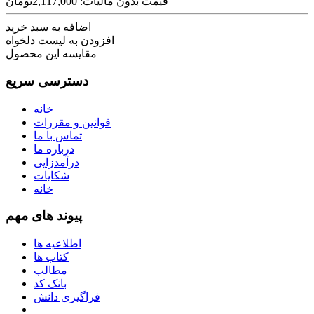
قیمت بدون مالیات: 2,117,000تومان
اضافه به سبد خرید
افزودن به لیست دلخواه
مقایسه این محصول
دسترسی سریع
خانه
قوانین و مقررات
تماس با ما
درباره ما
درآمدزایی
شکایات
خانه
پیوند های مهم
اطلاعیه ها
کتاب ها
مطالب
بانک کد
فراگیری دانش