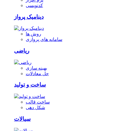
کدنویسی
دینامیک پرواز
روش ها
سامانه های پروازی
ریاضی
بهینه سازی
حل معادلات
ساخت و تولید
ساخت قالب
شکل دهی
سیالات