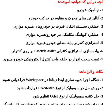
آنچه در این کد خواهید آموخت:
1- دینامیک خودرو
2- آنالیز نیروهای محرک و مقاوم در حرکت خودرو
3- عملکرد سیستم انتقال قدرت در خودروهای هیبرید موازی
4- عملکرد کوپلینگ مکانیکی در خودرو هیبرید موازی
5- استراتژی کنترلی پایه منطق خودرو هیبرید موازی
6- پیاده‌سازی استراتژی کنترلی
assist
Electric
بر روی کنترلر
7- تست سخت افزار در حلقه واحد کنترل الکترونیکی خودرو هیبرید
نکات و الزامات:
1- هنگام اجرا شبیه سازی ابتدا دیتاها در
Workspace
فراخوانی شوند
2- روش حل در سیمولیک از نوع
Fixed-step
قرارداده شود
3- حل کننده سیمولینک از نوع
Ode3
تنظیم شود
4- زمان شبیه سازی به زمان
دیتای
ورودی که همان سیکل رانندگی