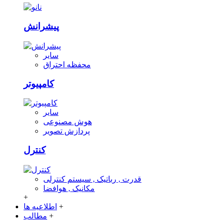
پیشرانش
سایر
محفظه احتراق
کامپیوتر
سایر
هوش مصنوعی
پردازش تصویر
کنترل
قدرت , رباتیک , سیستم کنترلی
مکانیک , هوافضا
+
+
اطلاعیه ها
+
مطالب