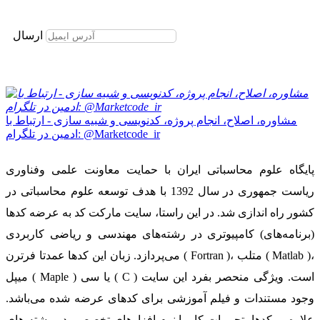
برای عضویت در خبرنامه ایمیل خود را وارد نمایید
ارسال
مشاوره، اصلاح، انجام پروژه، کدنویسی و شبیه سازی - ارتباط با
ادمین در تلگرام: @Marketcode_ir
پایگاه علوم محاسباتی ایران با حمایت معاونت علمی وفناوری
ریاست جمهوری در سال 1392 با هدف توسعه علوم محاسباتی در
کشور راه اندازی شد. در این راستا، سایت مارکت کد به عرضه کدها
(برنامه‌های) کامپیوتری در رشته‌های مهندسی و ریاضی کاربردی
می‌پردازد. زبان این کدها عمدتا فرترن ( Fortran )، متلب ( Matlab )،
میپل ( Maple ) یا سی ( C ) است. ویژگی منحصر بفرد این سایت
وجود مستندات و فیلم آموزشی برای کدهای عرضه شده می‌باشد.
علاوه بر کدها، تجربیات کار با نرم افزارهای تخصصی در رشته های