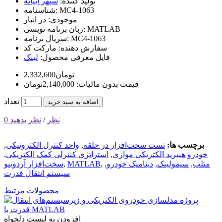
تولید کننده:
سپهر ابیانه
MC4-1063
شناسنامه:
موجودی:
در انبار
MATLAB
زبان برنامه نویسی:
MC4-1063
سریال برنامه:
سفارش دهنده:
مارکت کد
فایل معرفی محصول:
لینک
2,332,600تومان
قیمت بدون مالیات: 2,140,000تومان
تعداد
اضافه به سبد خرید
0 نظر
/
نظر بدهید
برچسب ها:
تست سخت‌افزار در حلقه
,
واحد کنترل الکترونیکی
,
خودرو هیبرید الکتریکی موازی
,
استراتژی کنترلی کمک الکتریکی
,
متلب
,
سیمولینک
,
دینامیک خودرو
,
,
MATLAB
,
سخت‌افزار آردوینو
سیستم انتقال قدرت
محصولات مرتبط
افزودن به لیست دلخواه