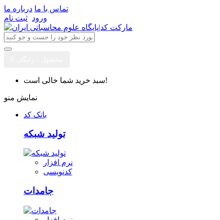
تماس با ما
درباره ما
ورود
ثبت نام
0 محصول - رایگان
سبد خرید شما خالی است!
نمایش منو
بانک کد
تولید شبکه
نرم افزار
کدنویسی
جامدات
نرم افزار