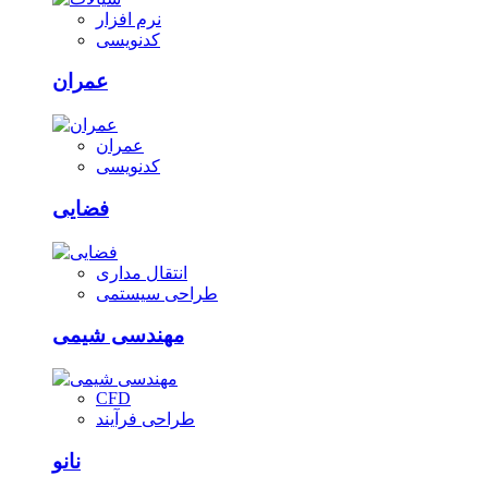
نرم افزار
کدنویسی
عمران
عمران
کدنویسی
فضایی
انتقال مداری
طراحی سیستمی
مهندسی شیمی
CFD
طراحی فرآیند
نانو