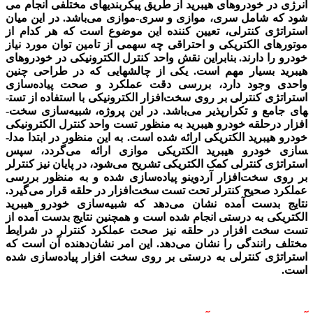
انرژی در خودرو­های هیبرید از طریق پیکر­­بندی­های مختلفی انجام می­‌
شود که شامل سری، موازی و سری-موازی می­‌باشد. در این میان
استراتژی کنترلی، تعیین کننده این موضوع است که هر کدام از
موتورهای الکتریکی و احتراقی چه سهمی از تامین توان مورد نیاز
خودرو را دارند. بنابراین نقش واحد کنترل الکترونیکی در خودروهای
هیبرید بسیار مهم است. یکی از چالش­هایی که در طراحی چنین
واحدی وجود دارد، بررسی دقت عملکرد و صحت پیاد‌‌ه‌­سازی
استراتژی کنترلی بر روی سخت‌­افزار الکترونیکی با استفاده‌ از تست­
های جامع و تکرارپذیر می‌باشد.
در این پروژه، شبیه‌­سازی سخت­
افزار درحلقه خودرو هیبرید به منظور تست واحد کنترل الکترونیکی
خودرو هیبرید
الکتریکی
ارائه شده است
. به این منظور در ابتدا مدل­
سازی خودرو هیبرید الکتریکی موازی ارائه می­‌گردد، سپس
استراتژی کنترلی کمک­ الکتریکی تشریح می­‌شود، در پایان نیز کنترلر
بر روی سخت­‌افزار آردوینو پیاده­‌سازی شده و به منظور بررسی
عملکرد صحیح کنترلر تحت تست سخت­‌افزار در حلقه قرار می­‌گیرد.
نتایج بدست آمده نشان می‌­دهد که شبیه‌­سازی خودرو هیبرید
الکتریکی به درستی انجام شده است و همچنین نتایج بدست آمده از
تست سخت­ افزار در حلقه نیز صحت عملکرد کنترلر در شرایط
مختلف رانندگی را نشان می­‌دهد. این امر نشان‌دهنده آن است که
استراتژی کنترلی به درستی بر روی سخت ­افزار پیاده‌­سازی شده
است.