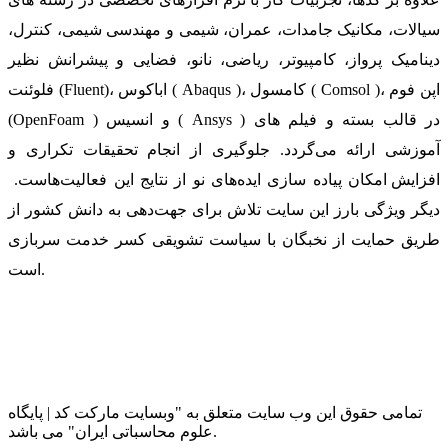
سیالات، مکانیک جامدات، عمران، شیمی و مهندسی شیمی، کنترل،
دینامیک پرواز، کامپیوتر، ریاضی، نانو، فضایی و پیشرانش نظیر
فلوئنت (Fluent)، اباکوس ( Abaqus )، کامسول ( Comsol )، اپن فوم
(OpenFoam ) و انسیس ( Ansys ) در قالب بسته‌ و فیلم های
آموزشی ارائه می‌گردد. جلوگیری از انجام تحقیقات تکراری و
افزایش امکان پیاده سازی ایده‌های نو از نتایج این فعالیت‌هاست.
دیگر ویژگی بارز این سایت تلاش برای جهت‌دهی به دانش کشور از
طریق حمایت از نخبگان با سیاست تشویقی کسر خدمت سربازی
است.
تمامی حقوق این وب سایت متعلق به "وبسایت مارکت کد | پایگاه
علوم محاسباتی ایران" می باشد.