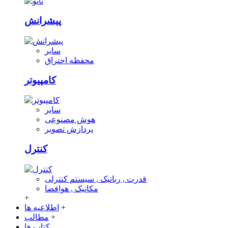
پیشرانش
سایر
محفظه احتراق
کامپیوتر
سایر
هوش مصنوعی
پردازش تصویر
کنترل
قدرت , رباتیک , سیستم کنترلی
مکانیک , هوافضا
+
+
اطلاعیه ها
+
مطالب
کتاب ها