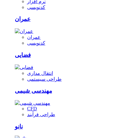
نرم افزار
کدنویسی
عمران
عمران
کدنویسی
فضایی
انتقال مداری
طراحی سیستمی
مهندسی شیمی
CFD
طراحی فرآیند
نانو