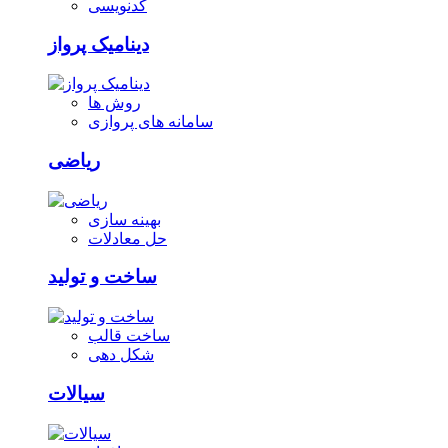
کدنویسی
دینامیک پرواز
روش ها
سامانه های پروازی
ریاضی
بهینه سازی
حل معادلات
ساخت و تولید
ساخت قالب
شکل دهی
سیالات