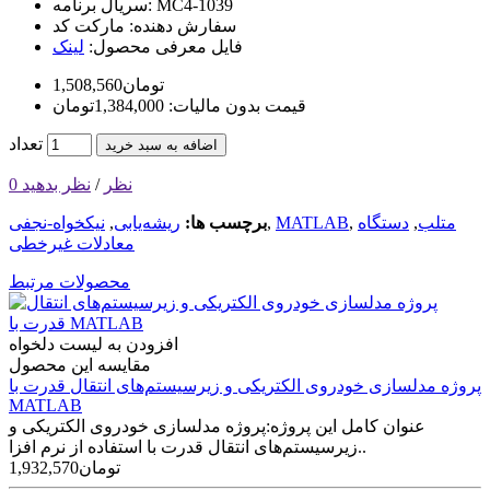
MC4-1039
سریال برنامه:
سفارش دهنده:
مارکت کد
فایل معرفی محصول:
لینک
1,508,560تومان
قیمت بدون مالیات: 1,384,000تومان
تعداد
اضافه به سبد خرید
0 نظر
/
نظر بدهید
متلب
,
دستگاه
,
MATLAB
,
برچسب ها:
ریشه‌یابی
,
نیکخواه-نجفی
معادلات غیرخطی
محصولات مرتبط
افزودن به لیست دلخواه
مقایسه این محصول
پروژه مدلسازی خودروی الکتریکی و زیرسیستم‌های انتقال قدرت با
MATLAB
عنوان کامل این پروژه:پروژه مدلسازی خودروی الکتریکی و
زیرسیستم‌های انتقال قدرت با استفاده از نرم افزا..
1,932,570تومان