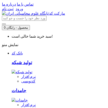
تماس با ما
درباره ما
ورود
ثبت نام
0 محصول - رایگان
سبد خرید شما خالی است!
نمایش منو
بانک کد
تولید شبکه
نرم افزار
کدنویسی
جامدات
نرم افزار