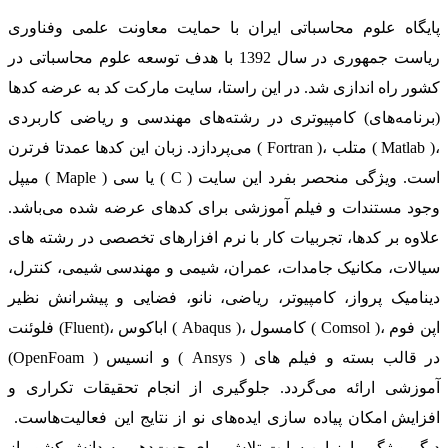
پایگاه علوم محاسباتی ایران با حمایت معاونت علمی وفناوری
ریاست جمهوری در سال 1392 با هدف توسعه علوم محاسباتی در
کشور راه اندازی شد. در این راستا، سایت مارکت کد به عرضه کدها
(برنامه‌های) کامپیوتری در رشته‌های مهندسی و ریاضی کاربردی
می‌پردازد. زبان این کدها عمدتا فرترن ( Fortran )، متلب ( Matlab )،
میپل ( Maple ) یا سی ( C ) است. ویژگی منحصر بفرد این سایت
وجود مستندات و فیلم آموزشی برای کدهای عرضه شده می‌باشد.
علاوه بر کدها، تجربیات کار با نرم افزارهای تخصصی در رشته های
سیالات، مکانیک جامدات، عمران، شیمی و مهندسی شیمی، کنترل،
دینامیک پرواز، کامپیوتر، ریاضی، نانو، فضایی و پیشرانش نظیر
فلوئنت (Fluent)، اباکوس ( Abaqus )، کامسول ( Comsol )، اپن فوم
(OpenFoam ) و انسیس ( Ansys ) در قالب بسته‌ و فیلم های
آموزشی ارائه می‌گردد. جلوگیری از انجام تحقیقات تکراری و
افزایش امکان پیاده سازی ایده‌های نو از نتایج این فعالیت‌هاست.
دیگر ویژگی بارز این سایت تلاش برای جهت‌دهی به دانش کشور از