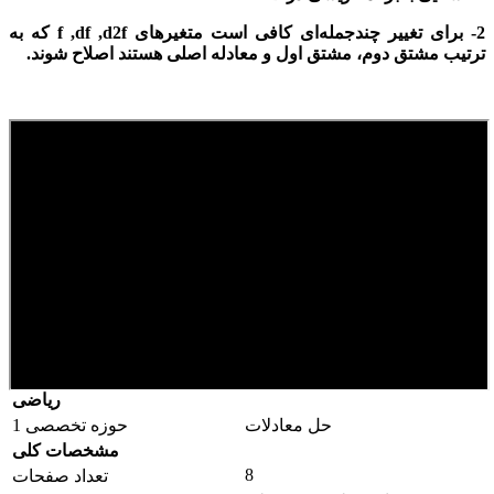
2- برای تغییر چندجمله‌ای کافی است متغیرهای f ,df ,d2f که به
ترتیب مشتق دوم، مشتق اول و معادله اصلی هستند اصلاح شوند.
ریاضی
حل معادلات
حوزه تخصصی 1
مشخصات کلی
8
تعداد صفحات