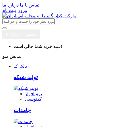
تماس با ما
درباره ما
ورود
ثبت نام
0 محصول - رایگان
سبد خرید شما خالی است!
نمایش منو
بانک کد
تولید شبکه
نرم افزار
کدنویسی
جامدات
نرم افزار