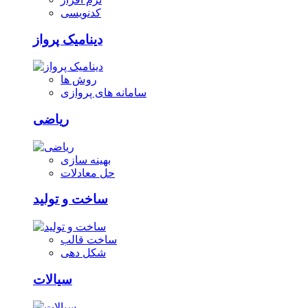
کدنویسی
دینامیک پرواز
روش ها
سامانه های پروازی
ریاضی
بهینه سازی
حل معادلات
ساخت و تولید
ساخت قالب
شکل دهی
سیالات