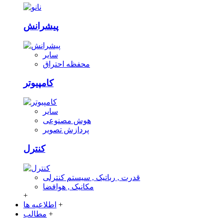
پیشرانش
سایر
محفظه احتراق
کامپیوتر
سایر
هوش مصنوعی
پردازش تصویر
کنترل
قدرت , رباتیک , سیستم کنترلی
مکانیک , هوافضا
+
+
اطلاعیه ها
+
مطالب