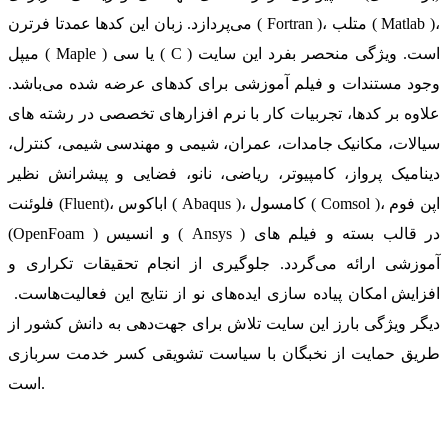
می‌پردازد. زبان این کدها عمدتا فرترن ( Fortran )، متلب ( Matlab )،
میپل ( Maple ) یا سی ( C ) است. ویژگی منحصر بفرد این سایت
وجود مستندات و فیلم آموزشی برای کدهای عرضه شده می‌باشد.
علاوه بر کدها، تجربیات کار با نرم افزارهای تخصصی در رشته های
سیالات، مکانیک جامدات، عمران، شیمی و مهندسی شیمی، کنترل،
دینامیک پرواز، کامپیوتر، ریاضی، نانو، فضایی و پیشرانش نظیر
فلوئنت (Fluent)، اباکوس ( Abaqus )، کامسول ( Comsol )، اپن فوم
(OpenFoam ) و انسیس ( Ansys ) در قالب بسته‌ و فیلم های
آموزشی ارائه می‌گردد. جلوگیری از انجام تحقیقات تکراری و
افزایش امکان پیاده سازی ایده‌های نو از نتایج این فعالیت‌هاست.
دیگر ویژگی بارز این سایت تلاش برای جهت‌دهی به دانش کشور از
طریق حمایت از نخبگان با سیاست تشویقی کسر خدمت سربازی
است.