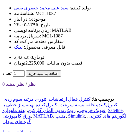
تولید کننده:
سید علی محمد جعفری تفتی
MC1-1087
شناسنامه:
موجودی:
در انبار
تاریخ:
۱۳۹۵-۰۲-۲۲
MATLAB
زبان برنامه نویسی:
MC1-1087
سریال برنامه:
سفارش دهنده:
مارکت کد
فایل معرفی محصول:
لینک
2,425,250تومان
قیمت بدون مالیات: 2,225,000تومان
تعداد
اضافه به سبد خرید
0 نظر
/
نظر بدهید
برچسب ها:
کنترل فعال ارتعاشات
,
تئوری مرتبه سوم ردی
,
کنترل‌کننده حلقه بسته سرعت
,
کنترل‌کننده بهینه‌ساز خطی با
,
Satellite
,
فیدبک خروجی
,
روش بدون المان گلرکین
,
بدنه ماهواره
الگوریتم های کنترلی
,
,
Simulink
,
متلب
,
MATLAB
,
ورق کامپوزیتی
گره های میدان
محصولات مرتبط