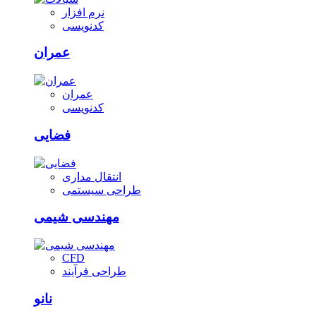
نرم افزار
کدنویسی
عمران
عمران
کدنویسی
فضایی
انتقال مداری
طراحی سیستمی
مهندسی شیمی
CFD
طراحی فرآیند
نانو