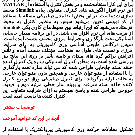
MATLAB برای این کار استفاده‌شده و در بخش کنترل با استفاده از
محیط Simulink این نرم افزار الگوریتم های کنترلی متفاوتی پیاده
سازی شده است. در این بخش ابتدا مدل دینامیکی مسئله با استفاده
از کد نویسی تعیین می‌شود سپس به منظور کنترل به محیط
Simulink فرستاده می‌شود که این ارتباط بین محیط های کاری یکی
از مزیت های این نرم افزار می باشد. در این برنامه مقدار جابجایی
استاتیکی تحت بارگذاری و شرایط مرزی مختلف بدست آمده است.
سپس فرکانس طبیعی اساسی ورق کامپوزیتی به ازای شرایط
مرزی و نسبت های طول به ضخامت مختلف بدست آمده و تأثیر
افزایش تراکم گره های میدان و دامنه تأثیر بر روی این نتایج نیز
بررسی شده است. به منظور کنترل استاتیکی سازه یک کنترل کننده
حلقه بسته جابجایی طراحی شده که می تواند سازه تحت بارگذاری
را با استفاده از منبع توان خارجی و همچنین بدون منبع توان خارجی
به حالت اولیه برگرداند. برای کنترل دینامیکی ورق دو نوع کنترل
کننده حلقه بسته سرعت و بهینه ساز خطی مرتبه دوم با فیدبک
خروجی طراحی شده و پاسخ سیستم به ازای ضرایب متفاوت این
کنترل کننده ها بدست آمده است.
توضیحات بیشتر
آنچه در این کد خواهید آموخت
تشکیل معادلات حرکت ورق کامپوزیتی پیزوالکتریک با استفاده از