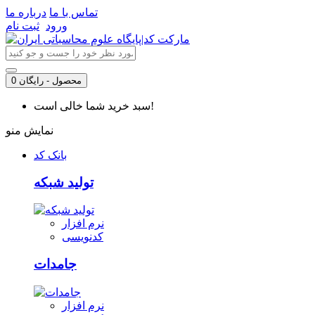
تماس با ما
درباره ما
ورود
ثبت نام
0 محصول - رایگان
سبد خرید شما خالی است!
نمایش منو
بانک کد
تولید شبکه
نرم افزار
کدنویسی
جامدات
نرم افزار