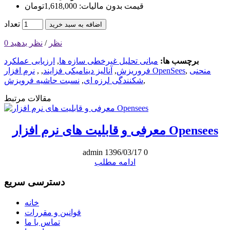
قیمت بدون مالیات: 1,618,000تومان
تعداد
اضافه به سبد خرید
0 نظر
/
نظر بدهید
برچسب ها:
مبانی تحلیل غیرخطی سازه ها
,
ارزیابی عملکرد
منحنی
,
نرم افزار OpenSees
فروریزش
,
آنالیز دینامیکی فزایند
,
,
,
شکنندگی لرزه ای
,
نسبت حاشیه فرویزش
مقالات مرتبط
معرفی و قابلیت های نرم افزار Opensees
admin
1396/03/17
0
ادامه مطلب
دسترسی سریع
خانه
قوانین و مقررات
تماس با ما