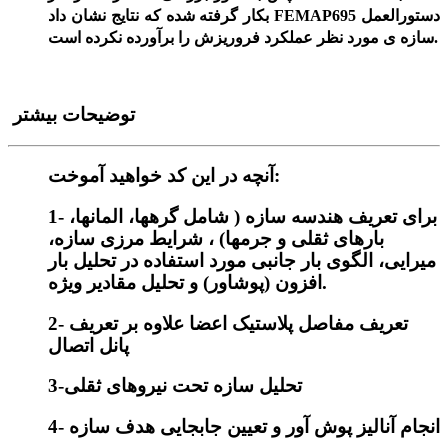
دستورالعمل
FEMAP695
بکار گرفته شده که نتایج نشان داد
سازه­ ی مورد نظر عملکرد فروریزش را برآورده نکرده است.
توضیحات بیشتر
آنچه در این کد خواهید آموخت:
1- برای تعریف هندسه سازه ( شامل گره­ها، المان­ها،
بارهای ثقلی و جرم­ها) ، شرایط مرزی سازه،
میرایی، الگوی بار جانبی مورد استفاده در تحلیل بار
افزون (پوش­اور) و تحلیل مقادیر ویژه.
2- تعریف مفاصل پلاستیک اعضا علاوه بر تعریف
پانل اتصال
3-تحلیل سازه تحت نیروهای ثقلی
4- انجام آنالیز پوش آور و تعیین جابجایی هدف سازه