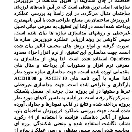
حفاظت از جان انسان‌ها از طریق ممانعت از فروریزش
سازه‌ای، اصلی­ ترین هدفی است که در آیین نامه‌های لرزه‌ای
ساختمان دنبال ‌می‌گردد. در این راستا به بررسی عملکرد
فروریزش ساختمان بتن ­مسلح طراحی شده با آیین نامه
مدرن
پرداخته شده است. در ابتدا این تحقیق، به معرفی مبانی تحلیل
غیرخطی و روش­های مدل­سازی سازه­ ها بیان شده است.
سپس کاوشی بر روند ارزیابی عملکرد فروریزش سازه­ ها
صورت گرفته و انواع روش­ های مختلف آنالیز بیان شده
است. جهت مدل­سازی این تحقیق، از نرم ­افزار اجزاء محدود
OpenSees
استفاده شده است. لذا پیش از مدل­سازی به
معرفی نرم­ افزار و دستورات آن پرداخته و مثال­ های
مقدماتی آورده شده است. جهت مدل­سازی سازه مورد نظر
ابتدا سازه با آیین ­نامه­ های
ASCE7-10
و
ACI318-08
بارگذاری و طراحی شده است. جهت مدل­سازی غیرخطی
تیرها و ستون­ها در این پروژه مدل چرخه ­ای مفصل پلاستیک
متمرکز بکار رفته است. در ادامه به تفسیر کدهای مورد نظر
پروژه پرداخته شده و نتایج در قالب نمودارها و جداولی آورده
شده است. جهت بررسی عملکرد فروریزش ساختمان بتن­
مسلح از آنالیز دینامیکی فزاینده با استفاده از 44 رکورد
شتاب­ نگاشت استفاده شده و منحنی شکنندگی لرزه ­ای
محاسبه شده است. سپس بمنظور بررسی عملکرد سازه از