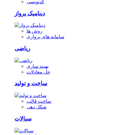
کدنویسی
دینامیک پرواز
روش ها
سامانه های پروازی
ریاضی
بهینه سازی
حل معادلات
ساخت و تولید
ساخت قالب
شکل دهی
سیالات