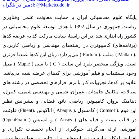
ادمین در تلگرام: @Marketcode_ir
پایگاه علوم محاسباتی ایران با حمایت معاونت علمی وفناوری
ریاست جمهوری در سال 1392 با هدف توسعه علوم محاسباتی در
کشور راه اندازی شد. در این راستا، سایت مارکت کد به عرضه کدها
(برنامه‌های) کامپیوتری در رشته‌های مهندسی و ریاضی کاربردی
می‌پردازد. زبان این کدها عمدتا فرترن ( Fortran )، متلب ( Matlab )،
میپل ( Maple ) یا سی ( C ) است. ویژگی منحصر بفرد این سایت
وجود مستندات و فیلم آموزشی برای کدهای عرضه شده می‌باشد.
علاوه بر کدها، تجربیات کار با نرم افزارهای تخصصی در رشته های
سیالات، مکانیک جامدات، عمران، شیمی و مهندسی شیمی، کنترل،
دینامیک پرواز، کامپیوتر، ریاضی، نانو، فضایی و پیشرانش نظیر
فلوئنت (Fluent)، اباکوس ( Abaqus )، کامسول ( Comsol )، اپن فوم
(OpenFoam ) و انسیس ( Ansys ) در قالب بسته‌ و فیلم های
آموزشی ارائه می‌گردد. جلوگیری از انجام تحقیقات تکراری و
افزایش امکان پیاده سازی ایده‌های نو از نتایج این فعالیت‌هاست.