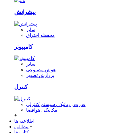
پیشرانش
سایر
محفظه احتراق
کامپیوتر
سایر
هوش مصنوعی
پردازش تصویر
کنترل
قدرت , رباتیک , سیستم کنترلی
مکانیک , هوافضا
+
+
اطلاعیه ها
+
مطالب
کتاب ها