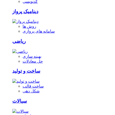
کدنویسی
دینامیک پرواز
روش ها
سامانه های پروازی
ریاضی
بهینه سازی
حل معادلات
ساخت و تولید
ساخت قالب
شکل دهی
سیالات