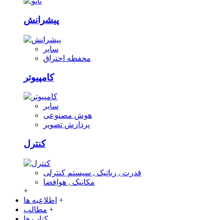
پیشرانش
سایر
محفظه احتراق
کامپیوتر
سایر
هوش مصنوعی
پردازش تصویر
کنترل
قدرت , رباتیک , سیستم کنترلی
مکانیک , هوافضا
+
+
اطلاعیه ها
+
مطالب
کتاب ها