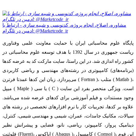
مشاوره، اصلاح، انجام پروژه، کدنویسی و شبیه سازی - ارتباط با
ادمین در تلگرام: @Marketcode_ir
پایگاه علوم محاسباتی ایران با حمایت معاونت علمی وفناوری
ریاست جمهوری در سال 1392 با هدف توسعه علوم محاسباتی در
کشور راه اندازی شد. در این راستا، سایت مارکت کد به عرضه کدها
(برنامه‌های) کامپیوتری در رشته‌های مهندسی و ریاضی کاربردی
می‌پردازد. زبان این کدها عمدتا فرترن ( Fortran )، متلب ( Matlab )،
میپل ( Maple ) یا سی ( C ) است. ویژگی منحصر بفرد این سایت
وجود مستندات و فیلم آموزشی برای کدهای عرضه شده می‌باشد.
علاوه بر کدها، تجربیات کار با نرم افزارهای تخصصی در رشته های
سیالات، مکانیک جامدات، عمران، شیمی و مهندسی شیمی، کنترل،
دینامیک پرواز، کامپیوتر، ریاضی، نانو، فضایی و پیشرانش نظیر
فلوئنت (Fluent)، اباکوس ( Abaqus )، کامسول ( Comsol )، اپن فوم