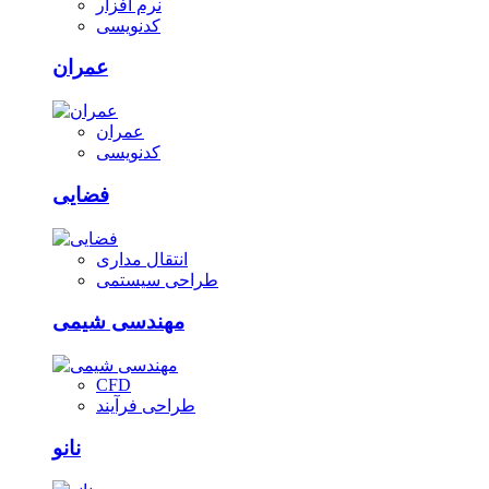
نرم افزار
کدنویسی
عمران
عمران
کدنویسی
فضایی
انتقال مداری
طراحی سیستمی
مهندسی شیمی
CFD
طراحی فرآیند
نانو