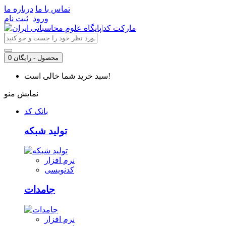
تماس با ما
درباره ما
ورود
ثبت نام
0 محصول - رایگان
سبد خرید شما خالی است!
نمایش منو
بانک کد
تولید شبکه
نرم افزار
کدنویسی
جامدات
نرم افزار