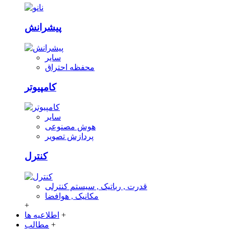
پیشرانش
سایر
محفظه احتراق
کامپیوتر
سایر
هوش مصنوعی
پردازش تصویر
کنترل
قدرت , رباتیک , سیستم کنترلی
مکانیک , هوافضا
+
+
اطلاعیه ها
+
مطالب