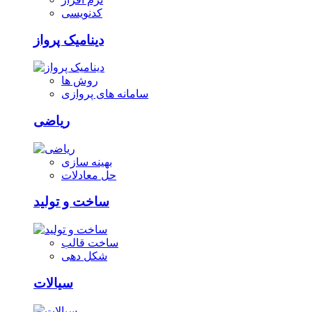
کدنویسی
دینامیک پرواز
روش ها
سامانه های پروازی
ریاضی
بهینه سازی
حل معادلات
ساخت و تولید
ساخت قالب
شکل دهی
سیالات