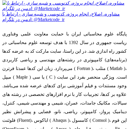
مشاوره، اصلاح، انجام پروژه، کدنویسی و شبیه سازی - ارتباط با
ادمین در تلگرام: @Marketcode_ir
پایگاه علوم محاسباتی ایران با حمایت معاونت علمی وفناوری
ریاست جمهوری در سال 1392 با هدف توسعه علوم محاسباتی در
کشور راه اندازی شد. در این راستا، سایت مارکت کد به عرضه کدها
(برنامه‌های) کامپیوتری در رشته‌های مهندسی و ریاضی کاربردی
می‌پردازد. زبان این کدها عمدتا فرترن ( Fortran )، متلب ( Matlab )،
میپل ( Maple ) یا سی ( C ) است. ویژگی منحصر بفرد این سایت
وجود مستندات و فیلم آموزشی برای کدهای عرضه شده می‌باشد.
علاوه بر کدها، تجربیات کار با نرم افزارهای تخصصی در رشته های
سیالات، مکانیک جامدات، عمران، شیمی و مهندسی شیمی، کنترل،
دینامیک پرواز، کامپیوتر، ریاضی، نانو، فضایی و پیشرانش نظیر
فلوئنت (Fluent)، اباکوس ( Abaqus )، کامسول ( Comsol )، اپن فوم
(OpenFoam ) و انسیس ( Ansys ) در قالب بسته‌ و فیلم های