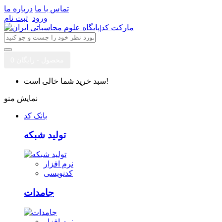
تماس با ما
درباره ما
ورود
ثبت نام
0 محصول - رایگان
سبد خرید شما خالی است!
نمایش منو
بانک کد
تولید شبکه
نرم افزار
کدنویسی
جامدات
نرم افزار