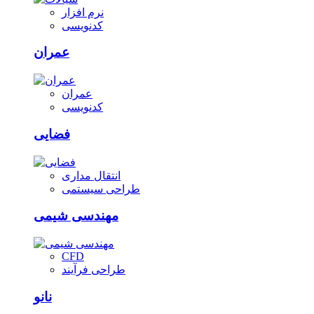
نرم افزار
کدنویسی
عمران
عمران
کدنویسی
فضایی
انتقال مداری
طراحی سیستمی
مهندسی شیمی
CFD
طراحی فرآیند
نانو