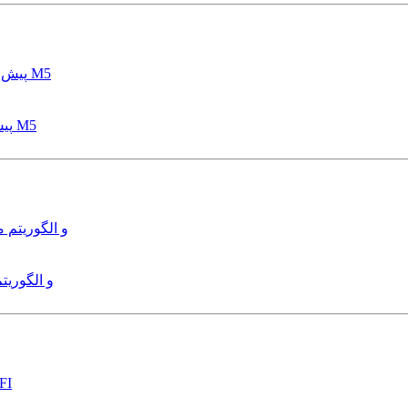
پیش بینی عمق آبشستگی پایه پل با استفاده از مدل درختی قواعد M5
هدایت و کنترل ربات زیرآب