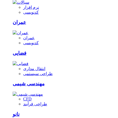
نرم افزار
کدنویسی
عمران
عمران
کدنویسی
فضایی
انتقال مداری
طراحی سیستمی
مهندسی شیمی
CFD
طراحی فرآیند
نانو