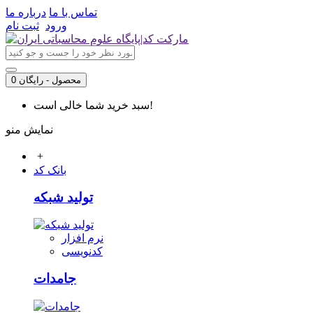
تماس با ما
درباره ما
ورود
ثبت نام
0 محصول - رایگان
سبد خرید شما خالی است!
نمایش منو
+
بانک کد
تولید شبکه
نرم افزار
کدنویسی
جامدات