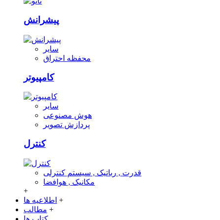
پیشرانش
سایر
محفظه احتراق
کامپیوتر
سایر
هوش مصنوعی
پردازش تصویر
کنترل
قدرت , رباتیک , سیستم کنترلی
مکانیک , هوافضا
+
+
اطلاعیه ها
+
مطالب
کتاب ها