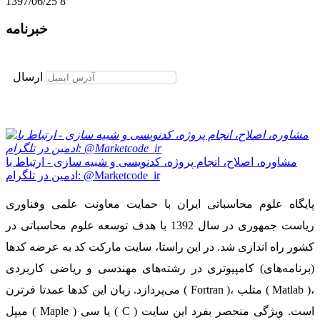
1397/06/25
8
خبرنامه
برای عضویت در خبرنامه ایمیل خود را وارد نمایید
ارسال
مشاوره، اصلاح، انجام پروژه، کدنویسی و شبیه سازی - ارتباط با
ادمین در تلگرام: @Marketcode_ir
پایگاه علوم محاسباتی ایران با حمایت معاونت علمی وفناوری
ریاست جمهوری در سال 1392 با هدف توسعه علوم محاسباتی در
کشور راه اندازی شد. در این راستا، سایت مارکت کد به عرضه کدها
(برنامه‌های) کامپیوتری در رشته‌های مهندسی و ریاضی کاربردی
می‌پردازد. زبان این کدها عمدتا فرترن ( Fortran )، متلب ( Matlab )،
میپل ( Maple ) یا سی ( C ) است. ویژگی منحصر بفرد این سایت