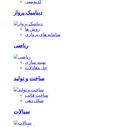
کدنویسی
دینامیک پرواز
روش ها
سامانه های پروازی
ریاضی
بهینه سازی
حل معادلات
ساخت و تولید
ساخت قالب
شکل دهی
سیالات