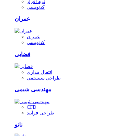
نرم افزار
کدنویسی
عمران
عمران
کدنویسی
فضایی
انتقال مداری
طراحی سیستمی
مهندسی شیمی
CFD
طراحی فرآیند
نانو