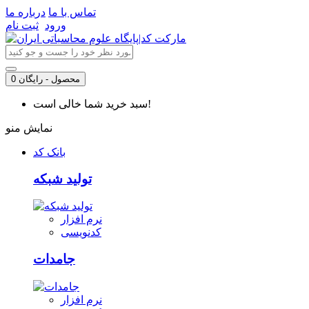
تماس با ما
درباره ما
ورود
ثبت نام
0 محصول - رایگان
سبد خرید شما خالی است!
نمایش منو
بانک کد
تولید شبکه
نرم افزار
کدنویسی
جامدات
نرم افزار