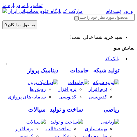
تماس با ما
درباره ما
ورود
ثبت نام
0 محصول - رایگان
سبد خرید شما خالی است!
نمایش منو
بانک کد
+
تولید شبکه
جامدات
دینامیک پرواز
نرم افزار
نرم افزار
روش ها
کدنویسی
کدنویسی
سامانه های پروازی
ریاضی
ساخت و تولید
سیالات
بهینه سازی
ساخت قالب
نرم افزار
حل معادلات
شکل دهی
کدنویسی