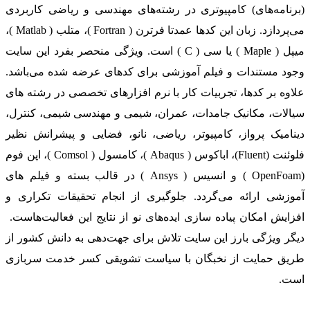
(برنامه‌های) کامپیوتری در رشته‌های مهندسی و ریاضی کاربردی
می‌پردازد. زبان این کدها عمدتا فرترن ( Fortran )، متلب ( Matlab )،
میپل ( Maple ) یا سی ( C ) است. ویژگی منحصر بفرد این سایت
وجود مستندات و فیلم آموزشی برای کدهای عرضه شده می‌باشد.
علاوه بر کدها، تجربیات کار با نرم افزارهای تخصصی در رشته های
سیالات، مکانیک جامدات، عمران، شیمی و مهندسی شیمی، کنترل،
دینامیک پرواز، کامپیوتر، ریاضی، نانو، فضایی و پیشرانش نظیر
فلوئنت (Fluent)، اباکوس ( Abaqus )، کامسول ( Comsol )، اپن فوم
(OpenFoam ) و انسیس ( Ansys ) در قالب بسته‌ و فیلم های
آموزشی ارائه می‌گردد. جلوگیری از انجام تحقیقات تکراری و
افزایش امکان پیاده سازی ایده‌های نو از نتایج این فعالیت‌هاست.
دیگر ویژگی بارز این سایت تلاش برای جهت‌دهی به دانش کشور از
طریق حمایت از نخبگان با سیاست تشویقی کسر خدمت سربازی
است.