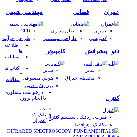
عمران
فضایی
مهندسی شیمی
عمران
انتقال مداری
CFD
کدنویسی
طراحی سیستمی
طراحی فرآیند
اطلاعیه
نانو
پیشرانش
کامپیوتر
ها
+
مطالب
+
کتاب ها
سایر
سایر
+
محفظه احتراق
هوش مصنوعی
مقالات
+
پردازش تصویر
درخواست مشاوره
کنترل
یا انجام پروژه
+
خانه
بانک کد
قدرت , رباتیک , سیستم کنترلی
عمران
مکانیک , هوافضا