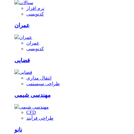
نرم افزار
کدنویسی
عمران
عمران
کدنویسی
فضایی
انتقال مداری
طراحی سیستمی
مهندسی شیمی
CFD
طراحی فرآیند
نانو