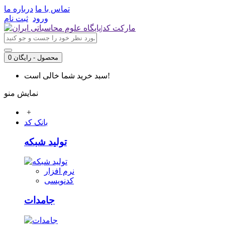
تماس با ما
درباره ما
ورود
ثبت نام
0 محصول - رایگان
سبد خرید شما خالی است!
نمایش منو
+
بانک کد
تولید شبکه
نرم افزار
کدنویسی
جامدات