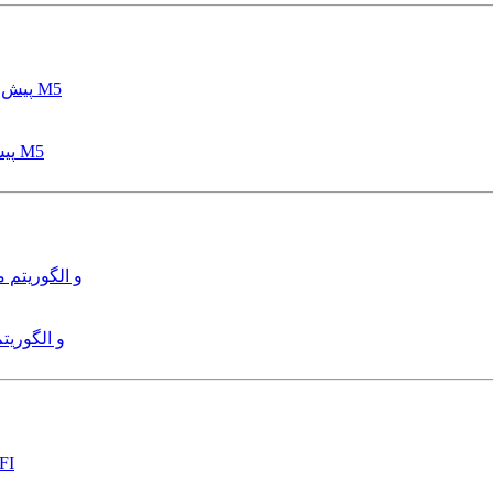
پیش بینی عمق آبشستگی پایه پل با استفاده از مدل درختی قواعد M5
هدایت و کنترل ربات زیرآب