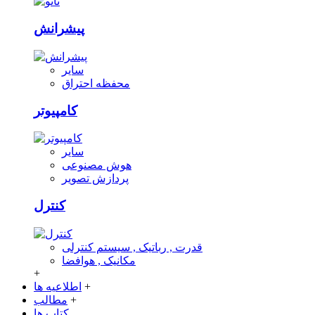
پیشرانش
سایر
محفظه احتراق
کامپیوتر
سایر
هوش مصنوعی
پردازش تصویر
کنترل
قدرت , رباتیک , سیستم کنترلی
مکانیک , هوافضا
+
+
اطلاعیه ها
+
مطالب
کتاب ها