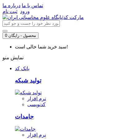
تماس با ما
درباره ما
ورود
ثبت نام
0 محصول - رایگان
سبد خرید شما خالی است!
نمایش منو
بانک کد
تولید شبکه
نرم افزار
کدنویسی
جامدات
نرم افزار