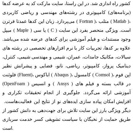
کشور راه اندازی شد. در این راستا، سایت مارکت کد به عرضه کدها
(برنامه‌های) کامپیوتری در رشته‌های مهندسی و ریاضی کاربردی
می‌پردازد. زبان این کدها عمدتا فرترن ( Fortran )، متلب ( Matlab )،
میپل ( Maple ) یا سی ( C ) است. ویژگی منحصر بفرد این سایت
وجود مستندات و فیلم آموزشی برای کدهای عرضه شده می‌باشد.
علاوه بر کدها، تجربیات کار با نرم افزارهای تخصصی در رشته های
سیالات، مکانیک جامدات، عمران، شیمی و مهندسی شیمی، کنترل،
دینامیک پرواز، کامپیوتر، ریاضی، نانو، فضایی و پیشرانش نظیر
فلوئنت (Fluent)، اباکوس ( Abaqus )، کامسول ( Comsol )، اپن فوم
(OpenFoam ) و انسیس ( Ansys ) در قالب بسته‌ و فیلم های
آموزشی ارائه می‌گردد. جلوگیری از انجام تحقیقات تکراری و
افزایش امکان پیاده سازی ایده‌های نو از نتایج این فعالیت‌هاست.
دیگر ویژگی بارز این سایت تلاش برای جهت‌دهی به دانش کشور از
طریق حمایت از نخبگان با سیاست تشویقی کسر خدمت سربازی
است.