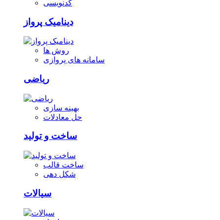
کدنویسی
دینامیک پرواز
روش ها
سامانه های پروازی
ریاضی
بهینه سازی
حل معادلات
ساخت و تولید
ساخت قالب
شکل دهی
سیالات