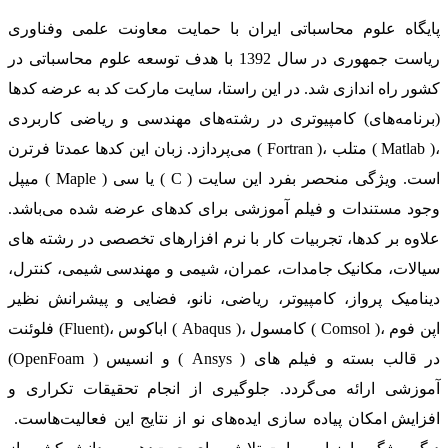
پایگاه علوم محاسباتی ایران با حمایت معاونت علمی وفناوری
ریاست جمهوری در سال 1392 با هدف توسعه علوم محاسباتی در
کشور راه اندازی شد. در این راستا، سایت مارکت کد به عرضه کدها
(برنامه‌های) کامپیوتری در رشته‌های مهندسی و ریاضی کاربردی
می‌پردازد. زبان این کدها عمدتا فرترن ( Fortran )، متلب ( Matlab )،
میپل ( Maple ) یا سی ( C ) است. ویژگی منحصر بفرد این سایت
وجود مستندات و فیلم آموزشی برای کدهای عرضه شده می‌باشد.
علاوه بر کدها، تجربیات کار با نرم افزارهای تخصصی در رشته های
سیالات، مکانیک جامدات، عمران، شیمی و مهندسی شیمی، کنترل،
دینامیک پرواز، کامپیوتر، ریاضی، نانو، فضایی و پیشرانش نظیر
فلوئنت (Fluent)، اباکوس ( Abaqus )، کامسول ( Comsol )، اپن فوم
(OpenFoam ) و انسیس ( Ansys ) در قالب بسته‌ و فیلم های
آموزشی ارائه می‌گردد. جلوگیری از انجام تحقیقات تکراری و
افزایش امکان پیاده سازی ایده‌های نو از نتایج این فعالیت‌هاست.