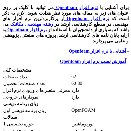
برای آشنایی با
نرم افزار Openfoam
می توانید با کلیک بر روی
عنوان های زیر به مقاله های مورد نظر هدایت شوید. لازم به ذکر
است که
نرم افزار Openfoam
از پرکاربردترین نرم افزار های
مهندسی در مقطع کارشناسی ارشد در
رشته مهندسی مکانیک
می
باشد که بسیاری از دانشجویان با استفاده از
نرم افزار Openfoam
به
ارایه پایان نامه های کارشناسی ارشد, پروژه های صنعتی, پژوهشی
و علمی می پردازند.
-
آشنایی با نرم افزار Openfoam
-
آموزش نصب نرم افزار Openfoam
مشخصات کلی
62
تعداد صفحات
60-80
تعداد صفحات محصول
دارد
معرفی متغیر های ورودی نرم افزار
دارد
نمودارهای خروجی
زبان برنامه نویسی
OpenFOAM
زبان برنامه نویسی اول
سیالات
توربوماشین
حوزه تخصصی 1
جریان تراکم‌ پذیر
حوزه تخصصی 2