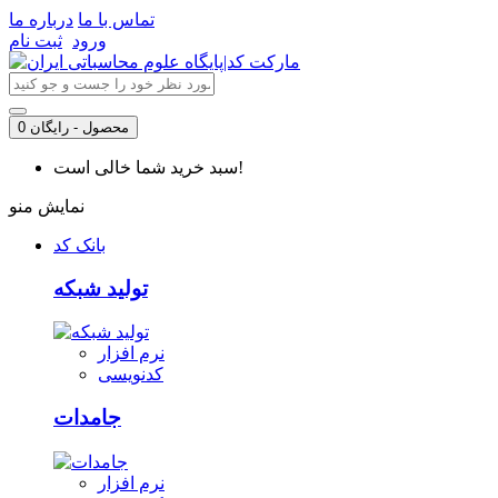
تماس با ما
درباره ما
ورود
ثبت نام
0 محصول - رایگان
سبد خرید شما خالی است!
نمایش منو
بانک کد
تولید شبکه
نرم افزار
کدنویسی
جامدات
نرم افزار