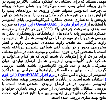
مهمی هستند که برای دستیابی به عملکرد مکشی بالاتر در پمپ، در
جلوی پروانه اصلی پمپ نصب می‌­گردند و با همان سرعت پروانه
می‌­چرخند. ایندیوسر می­تواند فشار ورودی به پروانه‌­های پمپ را
افزایش دهد و در نتیجه عملکرد مکشی پمپ را بهبود بخشد. در این
پژوهش با مدل­سازی عددی عملکرد غیرکاویتاسیونی پایای ایندیوسر
با استفاده از
نرم افزار متن باز OpenFOAM ( اپن فوم )
به صورت
سه بعدی و سرعت چرخش بالا (3000 دور در دقیقه) و مقایسه
عملکرد ایندیوسر پایه با داده ­های آزمایشگاهی پژوهشگران دیگر، به
­بررسی شش پارامتر مهم در طراحی ایندیوسر شامل تاب ایندیوسر،
زاویه برگشتی لبه هادی، زاویه تیغه‌­های ایندیوسر، زاویه و قطر
مخروطی محور و در نهایت لقی شعاعی ایندیوسر پرداخته شده­
است. با مشخص کردن حوزه منطقی و توصیه ­شده در منابع مختلف
برای هر یک از پارامترهای یاد شده، اثری که هر کدام می­‌توانند بر
عملکرد غیر کاویتاسیونی ایندیوسر شامل ارتفاع تولیدی، توان
مصرفی، بازده و عدد شروع کاویتاسیون داشته باشند، بررسی
گردیده است. برای مطالعه اثر پارامترهای طراحی بر عملکرد
ایندیوسر از روش باکس-بنکن در
نرم افزار OpenFOAM ( اپن فوم
)
استفاده شده­ است. در پایان با تعریف ایندیوسر بهینه، مشخصات
ایندیوسر مطلوب در هر ارتفاع تولیدی مشخص­ شده ­است. با
بررسی استقلال نتایج بهینه‌­سازی از حدس اولیه، پایداری جواب­ها و
مقایسه عملکردهای تئوری ایندیوسر بهینه با نتایج عددی آن، صحت
نتایج بهینه­ سازی بررسی شده ­است.