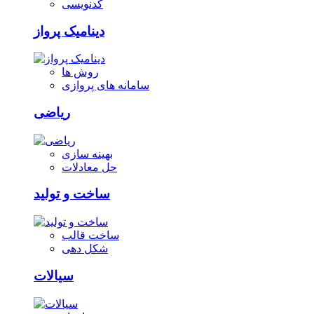
کدنویسی
دینامیک پرواز
روش ها
سامانه های پروازی
ریاضی
بهینه سازی
حل معادلات
ساخت و تولید
ساخت قالب
شکل دهی
سیالات