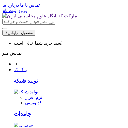
تماس با ما
درباره ما
ورود
ثبت نام
0 محصول - رایگان
سبد خرید شما خالی است!
نمایش منو
+
بانک کد
تولید شبکه
نرم افزار
کدنویسی
جامدات