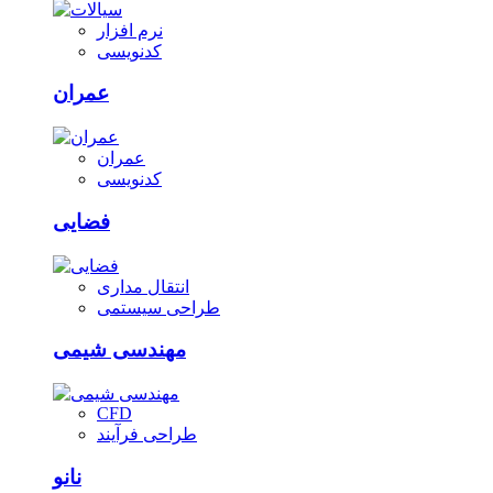
نرم افزار
کدنویسی
عمران
عمران
کدنویسی
فضایی
انتقال مداری
طراحی سیستمی
مهندسی شیمی
CFD
طراحی فرآیند
نانو