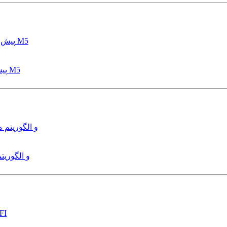
پیش بینی عمق آبشستگی پایه پل با استفاده از مدل درختی قواعد M5
هدایت و کنترل ربات زیرآب