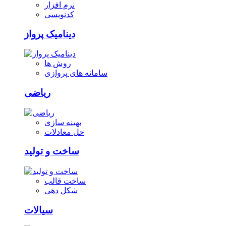
نرم افزار
کدنویسی
دینامیک پرواز
روش ها
سامانه های پروازی
ریاضی
بهینه سازی
حل معادلات
ساخت و تولید
ساخت قالب
شکل دهی
سیالات