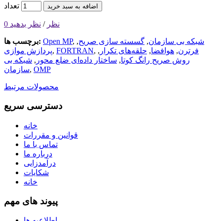
تعداد
اضافه به سبد خرید
0 نظر
/
نظر بدهید
شبکه بی سازمان
,
گسسته سازی صریح
,
,
Open MP
برچسب ها:
فرترن
,
هوافضا
,
حلقه‌های تکرار
,
,
FORTRAN
,
پردازش موازی
روش صریح رانگ کوتا
,
ساختار داده‌ای ضلع محور
,
شبکه بی
OMP
,
سازمان
محصولات مرتبط
دسترسی سریع
خانه
قوانین و مقررات
تماس با ما
درباره ما
درآمدزایی
شکایات
خانه
پیوند های مهم
اطلاعیه ها