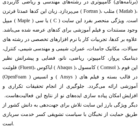
(برنامه‌های) کامپیوتری در رشته‌های مهندسی و ریاضی کاربردی
می‌پردازد. زبان این کدها عمدتا فرترن ( Fortran )، متلب ( Matlab )،
میپل ( Maple ) یا سی ( C ) است. ویژگی منحصر بفرد این سایت
وجود مستندات و فیلم آموزشی برای کدهای عرضه شده می‌باشد.
علاوه بر کدها، تجربیات کار با نرم افزارهای تخصصی در رشته های
سیالات، مکانیک جامدات، عمران، شیمی و مهندسی شیمی، کنترل،
دینامیک پرواز، کامپیوتر، ریاضی، نانو، فضایی و پیشرانش نظیر
فلوئنت (Fluent)، اباکوس ( Abaqus )، کامسول ( Comsol )، اپن فوم
(OpenFoam ) و انسیس ( Ansys ) در قالب بسته‌ و فیلم های
آموزشی ارائه می‌گردد. جلوگیری از انجام تحقیقات تکراری و
افزایش امکان پیاده سازی ایده‌های نو از نتایج این فعالیت‌هاست.
دیگر ویژگی بارز این سایت تلاش برای جهت‌دهی به دانش کشور از
طریق حمایت از نخبگان با سیاست تشویقی کسر خدمت سربازی
است.