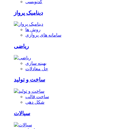
کدنویسی
دینامیک پرواز
روش ها
سامانه های پروازی
ریاضی
بهینه سازی
حل معادلات
ساخت و تولید
ساخت قالب
شکل دهی
سیالات