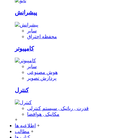
پیشرانش
سایر
محفظه احتراق
کامپیوتر
سایر
هوش مصنوعی
پردازش تصویر
کنترل
قدرت , رباتیک , سیستم کنترلی
مکانیک , هوافضا
+
+
اطلاعیه ها
+
مطالب
کتاب ها