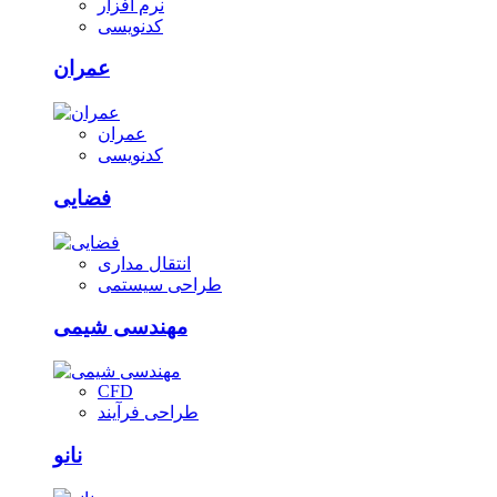
نرم افزار
کدنویسی
عمران
عمران
کدنویسی
فضایی
انتقال مداری
طراحی سیستمی
مهندسی شیمی
CFD
طراحی فرآیند
نانو