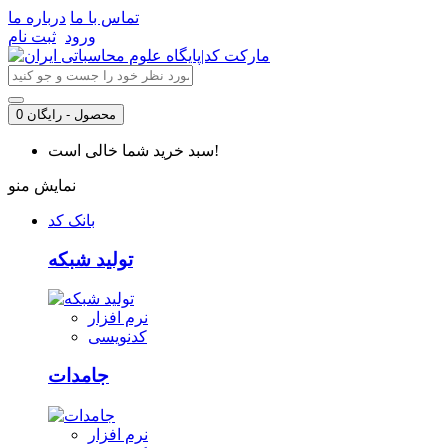
تماس با ما
درباره ما
ورود
ثبت نام
0 محصول - رایگان
سبد خرید شما خالی است!
نمایش منو
بانک کد
تولید شبکه
نرم افزار
کدنویسی
جامدات
نرم افزار