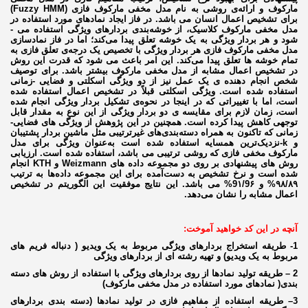
مارکوف و ارائه­‌ی روشی به نام مدل مخفی مارکوف فازی
(Fuzzy HMM)
برای تشخیص اعمال انسان می ­باشد. در فاز ایجاد نمادهای مورد استفاده در
مدل مخفی مارکوف کلاسیک، از خوشه‌بندی بردارهای ویژگی استفاده می ­
شود و هر بردار ویژگی به یک خوشه تعلق پیدا می‌­کند؛ اما در فاز نمادسازی
مدل مخفی مارکوف فازی هر بردار ویژگی با تخصیص یک درجه­‌ی تعلق فازی به
تمام خوشه­ ها تعلق پیدا می‌­کند. این امر باعث می ­شود که قدرت این روش
در تشخیص اعمال مشابه از مدل مخفی مارکوف بیشتر باشد. برای توصیف
شخص انجام دهنده ­ی یک عمل نیز از دو ویژگی اسکلتی و فضایی -زمانی
استفاده‌ شده است. ویژگی اسکلتی قبلاً در تشخیص اعمال استفاده‌ شده
است، اما با تغییراتی که در اینجا در نحوه‌­ی تشکیل بردار ویژگی انجام‌ شده
است، زمان لازم برای مقایسه ­ی دو بردار ویژگی از این نوع به مقدار قابل‌
توجهی کاهش پیدا کرده است. همچنین در این پژوهش از ویژگی­ های فضایی-
زمانی که تاکنون به همراه دسته‌­بندی‌های غیرترتیبی مثل ماشین بردار پشتیبان
و
k
-نزدیک‌ترین همسایه استفاده‌ شده است به‌عنوان ویژگی برای مدل
مارکوف مخفی فازی که روشی ترتیبی می­ باشد، استفاده‌ شده است. ارزیابی
روش­ های پیشنهادی بر روی دو مجموعه داده ه­ای
Weizmann
و
KTH
انجام‌
شده است و نرخ تشخیص به‌ دست‌آمده برای این مجموعه داده‌­ها به ترتیب
۹۸/۸۹% و 9۱/9۶% می­ باشد. این نتایج موفقیت این الگوریتم در تشخیص
اعمال مشابه را نشان می‌دهد.
آنچه در این کد خواهید آموخت:
1- طریقه استخراج
بردارهای
ویژگی مربوط به یک ویدیو ( دنباله فریم های
مربوط به یک ویدیو) و تهیه رشته ای از
بردارهای
ویژگی
2 – طریقه تولید نمادها از روی
بردارهای
ویژگی با استفاده از روش های دسته
بندی( نمادهای مورد استفاده در مدل مخفی
مارکوف
)
3– طریقه استفاده از مفاهیم
فازی
در تولید نمادها (دسته بندی
بردارهای