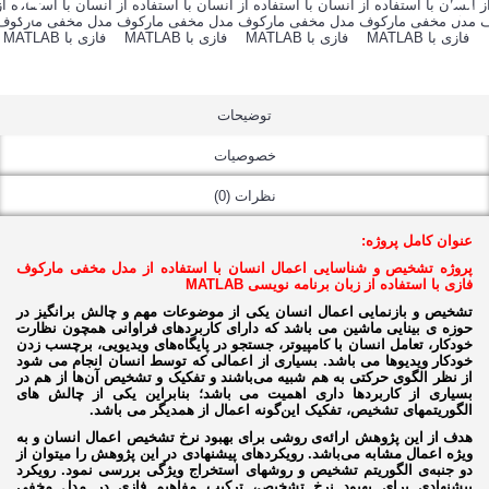
توضیحات
خصوصیات
نظرات (0)
عنوان کامل پروژه:
پروژه تشخیص و شناسایی اعمال انسان با استفاده از مدل مخفی مارکوف
فازی با استفاده از زبان برنامه نویسی MATLAB
تشخیص و بازنمایی اعمال انسان یکی از موضوعات مهم و چالش ­برانگیز در
حوزه­ ی بینایی ماشین می­ باشد که دارای کاربردهای فراوانی همچون نظارت
خودکار، تعامل انسان با کامپیوتر، جستجو در پایگاه‌های ویدیویی، برچسب زدن
خودکار ویدیوها می­ باشد. بسیاری از اعمالی که توسط انسان انجام می ­شود
از نظر الگوی حرکتی به هم شبیه می‌باشند و تفکیک و تشخیص آن‌ها از هم در
بسیاری از کاربردها داری اهمیت می ­باشد؛ بنابراین یکی از چالش ­های
الگوریتم­های تشخیص، تفکیک این‌گونه اعمال از همدیگر می­ باشد.
هدف از این پژوهش ارائه‌­ی روشی برای بهبود نرخ تشخیص اعمال انسان و به‌
ویژه اعمال مشابه می‌­باشد. رویکردهای پیشنهادی در این پژوهش را می­توان از
دو جنبه‌­ی الگوریتم تشخیص و روش­های استخراج ویژگی بررسی نمود. رویکرد
پیشنهادی برای بهبود نرخ تشخیص، ترکیب مفاهیم فازی در مدل مخفی