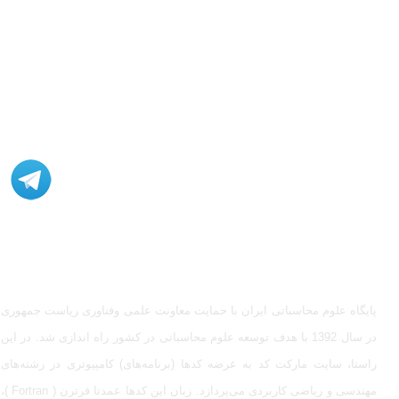
مشاوره، اصلاح، انجام پروژه، کدنویسی و شبیه سازی - ارتباط با
ادمین در تلگرام: @Marketcode_ir
پایگاه علوم محاسباتی ایران با حمایت معاونت علمی وفناوری ریاست جمهوری
در سال 1392 با هدف توسعه علوم محاسباتی در کشور راه اندازی شد. در این
راستا، سایت مارکت کد به عرضه کدها (برنامه‌های) کامپیوتری در رشته‌های
مهندسی و ریاضی کاربردی می‌پردازد. زبان این کدها عمدتا فرترن ( Fortran )،