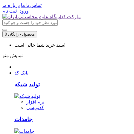
تماس با ما
درباره ما
ورود
ثبت نام
0 محصول - رایگان
سبد خرید شما خالی است!
نمایش منو
+
بانک کد
تولید شبکه
نرم افزار
کدنویسی
جامدات