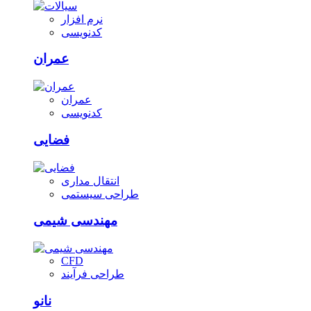
نرم افزار
کدنویسی
عمران
عمران
کدنویسی
فضایی
انتقال مداری
طراحی سیستمی
مهندسی شیمی
CFD
طراحی فرآیند
نانو