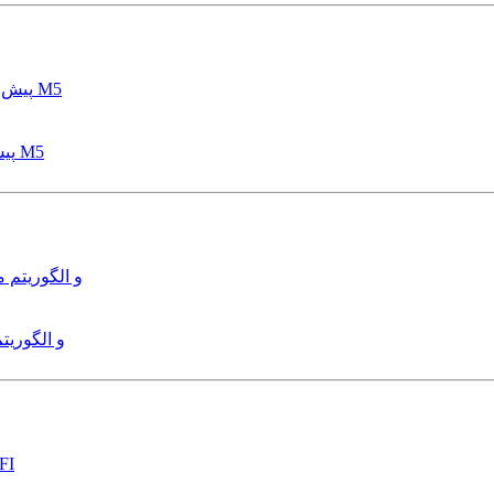
پیش بینی عمق آبشستگی پایه پل با استفاده از مدل درختی قواعد M5
هدایت و کنترل ربات زیرآب