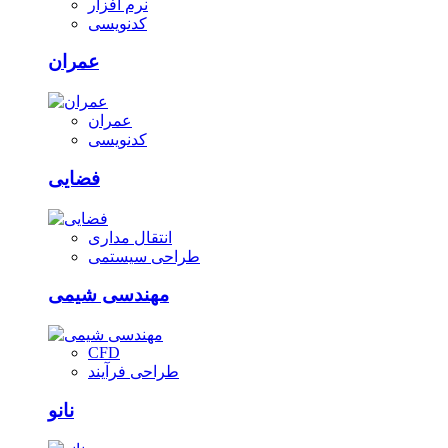
نرم افزار
کدنویسی
عمران
عمران
کدنویسی
فضایی
انتقال مداری
طراحی سیستمی
مهندسی شیمی
CFD
طراحی فرآیند
نانو