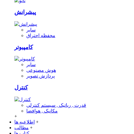
پیشرانش
سایر
محفظه احتراق
کامپیوتر
سایر
هوش مصنوعی
پردازش تصویر
کنترل
قدرت , رباتیک , سیستم کنترلی
مکانیک , هوافضا
+
+
اطلاعیه ها
+
مطالب
کتاب ها