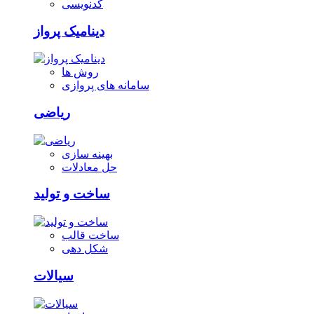
کدنویسی
دینامیک پرواز
روش ها
سامانه های پروازی
ریاضی
بهینه سازی
حل معادلات
ساخت و تولید
ساخت قالب
شکل دهی
سیالات