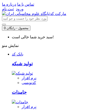
تماس با ما
درباره ما
ورود
ثبت نام
0 محصول - رایگان
سبد خرید شما خالی است!
نمایش منو
بانک کد
تولید شبکه
نرم افزار
کدنویسی
جامدات
نرم افزار