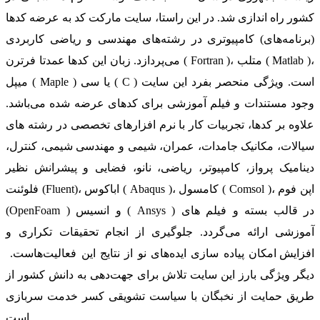
کشور راه اندازی شد. در این راستا، سایت مارکت کد به عرضه کدها
(برنامه‌های) کامپیوتری در رشته‌های مهندسی و ریاضی کاربردی
می‌پردازد. زبان این کدها عمدتا فرترن ( Fortran )، متلب ( Matlab )،
میپل ( Maple ) یا سی ( C ) است. ویژگی منحصر بفرد این سایت
وجود مستندات و فیلم آموزشی برای کدهای عرضه شده می‌باشد.
علاوه بر کدها، تجربیات کار با نرم افزارهای تخصصی در رشته های
سیالات، مکانیک جامدات، عمران، شیمی و مهندسی شیمی، کنترل،
دینامیک پرواز، کامپیوتر، ریاضی، نانو، فضایی و پیشرانش نظیر
فلوئنت (Fluent)، اباکوس ( Abaqus )، کامسول ( Comsol )، اپن فوم
(OpenFoam ) و انسیس ( Ansys ) در قالب بسته‌ و فیلم های
آموزشی ارائه می‌گردد. جلوگیری از انجام تحقیقات تکراری و
افزایش امکان پیاده سازی ایده‌های نو از نتایج این فعالیت‌هاست.
دیگر ویژگی بارز این سایت تلاش برای جهت‌دهی به دانش کشور از
طریق حمایت از نخبگان با سیاست تشویقی کسر خدمت سربازی
است.