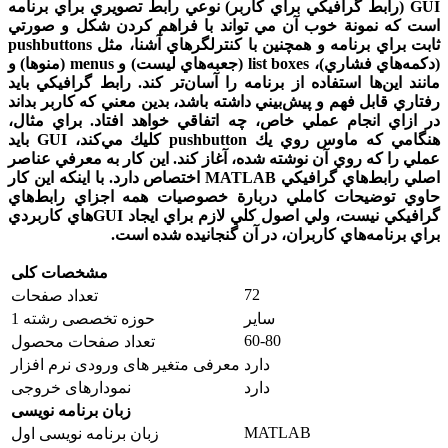
GUI
(رابط گرافيكي براي كاربر) نوعي رابط تصويري براي برنامه
است كه نمونة خوب آن مي تواند با فراهم كردن شكل و صورتي
ثابت براي برنامه و همچنين با كنترلگرهاي آشنا، مثل
pushbuttons
(دكمه‌هاي فشاري)،
list boxes
(جعبه‌هاي ليست) و
menus
(منوها) و
مانند اين‌ها استفاده از برنامه را آسان‌تر كند.
رابط گرافيكي بايد
رفتاري قابل فهم و پيش‌بيني داشته باشد، بدين معني كه كاربر بداند
در ازاي انجام عملي خاص، چه اتفاقي خواهد افتاد
.
براي مثال،
هنگامي كه ماوس روي يك
pushbutton
كليك مي‌كند،
GUI
بايد
عملي را كه روي آن نوشته شده، آغاز كند
.
اين کار به معرفي عناصر
اصلي رابط‌هاي گرافيكي
MATLAB
اختصاص دارد.
با اينكه اين کار
حاوي توضيحات كاملي دربارة خصوصيات همه اجزاي رابط‌هاي
گرافيكي نيست، ولي اصول كلي لازم براي ايجاد
GUI
هاي كاربردي
براي برنامه‌هاي كاربران، در آن گنجانيده شده است
.
مشخصات کلی
72
تعداد صفحات
سایر
حوزه تخصصی رشته 1
60-80
تعداد صفحات محصول
دارد
معرفی متغیر های ورودی نرم افزار
دارد
نمودارهای خروجی
زبان برنامه نویسی
MATLAB
زبان برنامه نویسی اول