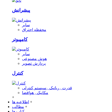
پیشرانش
سایر
محفظه احتراق
کامپیوتر
سایر
هوش مصنوعی
پردازش تصویر
کنترل
قدرت , رباتیک , سیستم کنترلی
مکانیک , هوافضا
+
+
اطلاعیه ها
+
مطالب
کتاب ها