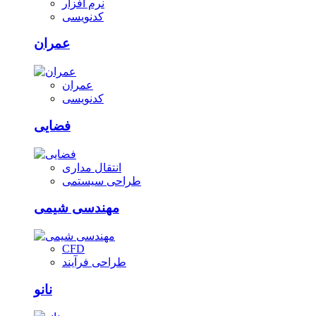
نرم افزار
کدنویسی
عمران
عمران
کدنویسی
فضایی
انتقال مداری
طراحی سیستمی
مهندسی شیمی
CFD
طراحی فرآیند
نانو