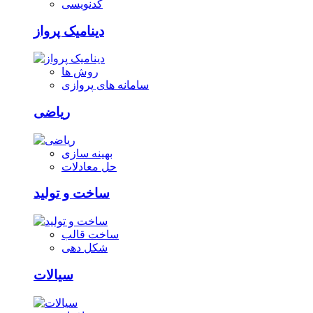
کدنویسی
دینامیک پرواز
روش ها
سامانه های پروازی
ریاضی
بهینه سازی
حل معادلات
ساخت و تولید
ساخت قالب
شکل دهی
سیالات