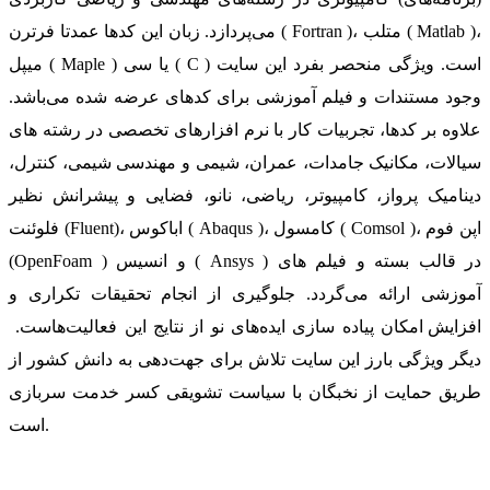
می‌پردازد. زبان این کدها عمدتا فرترن ( Fortran )، متلب ( Matlab )،
میپل ( Maple ) یا سی ( C ) است. ویژگی منحصر بفرد این سایت
وجود مستندات و فیلم آموزشی برای کدهای عرضه شده می‌باشد.
علاوه بر کدها، تجربیات کار با نرم افزارهای تخصصی در رشته های
سیالات، مکانیک جامدات، عمران، شیمی و مهندسی شیمی، کنترل،
دینامیک پرواز، کامپیوتر، ریاضی، نانو، فضایی و پیشرانش نظیر
فلوئنت (Fluent)، اباکوس ( Abaqus )، کامسول ( Comsol )، اپن فوم
(OpenFoam ) و انسیس ( Ansys ) در قالب بسته‌ و فیلم های
آموزشی ارائه می‌گردد. جلوگیری از انجام تحقیقات تکراری و
افزایش امکان پیاده سازی ایده‌های نو از نتایج این فعالیت‌هاست.
دیگر ویژگی بارز این سایت تلاش برای جهت‌دهی به دانش کشور از
طریق حمایت از نخبگان با سیاست تشویقی کسر خدمت سربازی
است.