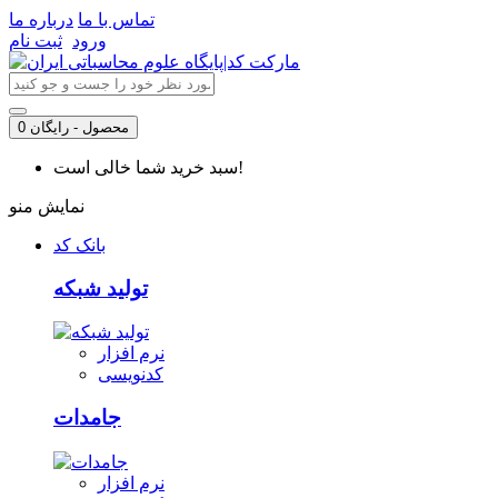
تماس با ما
درباره ما
ورود
ثبت نام
0 محصول - رایگان
سبد خرید شما خالی است!
نمایش منو
بانک کد
تولید شبکه
نرم افزار
کدنویسی
جامدات
نرم افزار