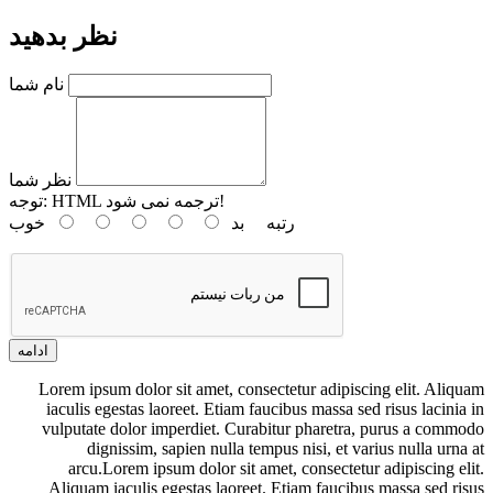
نظر بدهید
نام شما
نظر شما
HTML ترجمه نمی شود!
توجه:
رتبه
بد
خوب
ادامه
Lorem ipsum dolor sit amet, consectetur adipiscing elit. Aliquam
iaculis egestas laoreet. Etiam faucibus massa sed risus lacinia in
vulputate dolor imperdiet. Curabitur pharetra, purus a commodo
dignissim, sapien nulla tempus nisi, et varius nulla urna at
arcu.Lorem ipsum dolor sit amet, consectetur adipiscing elit.
Aliquam iaculis egestas laoreet. Etiam faucibus massa sed risus