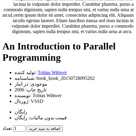
lacinia in vulputate dolor imperdiet. Curabitur pharetra, purus a
commodo dignissim, sapien nulla tempus nisi, et varius nulla urna at
arcuLorem ipsum dolor sit amet, consectetur adipiscing elit. Aliquam
iaculis egestas laoreet. Etiam faucibus massa sed risus lacinia in
vulputate dolor imperdiet. Curabitur pharetra, purus a commodo
dignissim, sapien nulla tempus nisi, et varius nulla urna at arcu.
An Introduction to Parallel
Programming
Tobias Wittwer
تولید کننده:
book_book_20150728095202
شناسنامه:
موجودی:
در انبار
تاریخ چاپ:
2006
Tobias Wittwer
نویسنده:
VSSD
ژورنال:
رایگان
قیمت بدون مالیات: رایگان
تعداد
اضافه به سبد خرید