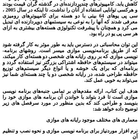
کاهش یابد. کامپیوترهای چندپردازنده­‌ای در گذشته گران قیمت بودند
و هرکسی توانایی استفاده از آنان را نداشت، تا اینکه در سال 2005 ،
سی ­پی ­یو­های 64 بیتی با دو هسته برای کامپیوترهای رومیزی
معرفی شدند که آنها را به­ نوعی به سیستم­های دوپردازنده­ ای تبدیل
می­ کرد و همچنان با پیشرفت تکنولوژی هسته­‌های بیشتری به ازای
هر سی­ پی­ یو در راه بود.
این توان محاسباتی در دسترس باید به طور موثر به کار گرفته شود
که از طریق برنامه‌­نویسی موازی میسر است. روش­های برنامه‌­
نویسی موازی که بر روی رایانه ­های شخصی دو هسته‌ای کار می­کند،
می­تواند در سیستم­‌های حافظه اشتراکی بزرگتر نیز استفاده گردد و
برنامه­‌ای که برای یک خوشه و یا انواع دیگر سیستم‌­های توزیع
حافظه طراحی شده، در رایانه شخصی دو یا چند هسته‌­ای شما نیز
می‌­تواند به خوبی عمل کند.
هدف این کتاب، ارائه مقدم‌ه­ای بر تمامی جنبه­‌های برنامه ­نویسی
موازی است تا فرد بتواند با خواندن آن برنامه­ های موازی خود را
بنویسد و طراحی کند که بدین منظور در مورد سرفصل های زیر
توضیح داده خواهد شد:
معماری­ های مختلف موجود رایانه ­های موازی
نرم ­افزار موردنیاز برای برنامه ­نویسی موازی و نحوه نصب و تنظیم
آن