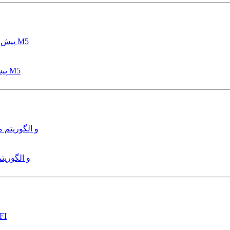
پیش بینی عمق آبشستگی پایه پل با استفاده از مدل درختی قواعد M5
هدایت و کنترل ربات زیرآب