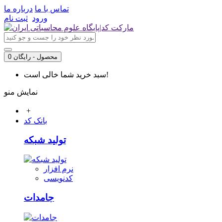
تماس با ما
درباره ما
ورود
ثبت نام
0 محصول - رایگان
سبد خرید شما خالی است!
نمایش منو
+
بانک کد
تولید شبکه
نرم افزار
کدنویسی
جامدات