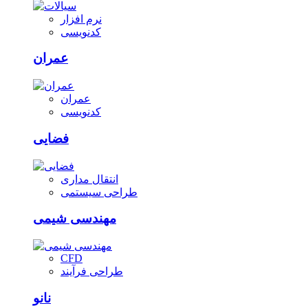
نرم افزار
کدنویسی
عمران
عمران
کدنویسی
فضایی
انتقال مداری
طراحی سیستمی
مهندسی شیمی
CFD
طراحی فرآیند
نانو