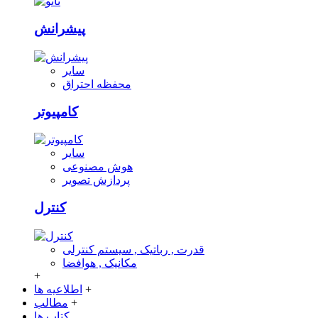
پیشرانش
سایر
محفظه احتراق
کامپیوتر
سایر
هوش مصنوعی
پردازش تصویر
کنترل
قدرت , رباتیک , سیستم کنترلی
مکانیک , هوافضا
+
+
اطلاعیه ها
+
مطالب
کتاب ها