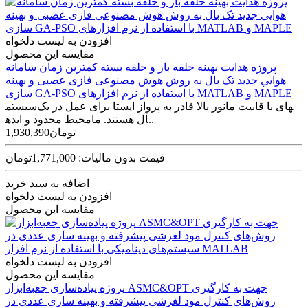
افزودن به لیست دلخواه
مقایسه این محصول
پروژه هدايت بهينه حلقه باز و حلقه بسته کمترين زمان سامانه
هوايي جديد تک بال به روش هوش مصنوعی فازی عصبی و بهينه
سازی GA-PSO با استفاده از نرم افزارهای MATLAB و MAPLE
سیستم‎های با قابیت مانور بالا قادر به پرواز ایستا برای عمل در یک
محیط محدود و ایده‎آل هستند. ما..
1,930,390تومان
قیمت بدون مالیات: 1,771,000تومان
اضافه به سبد خرید
افزودن به لیست دلخواه
مقایسه این محصول
افزودن به لیست دلخواه
مقایسه این محصول
پروژه پیاده‌سازی جعبه‌ابزار ASMC&OPT جهت به کارگیری
روش‌های کنترل مود لغزشی پیشرفته و بهینه سازی عددی در