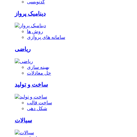
کدنویسی
دینامیک پرواز
روش ها
سامانه های پروازی
ریاضی
بهینه سازی
حل معادلات
ساخت و تولید
ساخت قالب
شکل دهی
سیالات