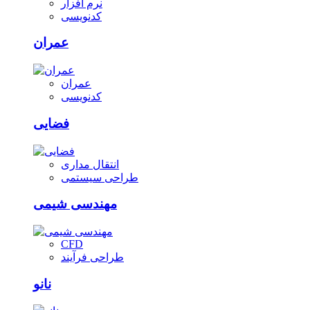
نرم افزار
کدنویسی
عمران
عمران
کدنویسی
فضایی
انتقال مداری
طراحی سیستمی
مهندسی شیمی
CFD
طراحی فرآیند
نانو