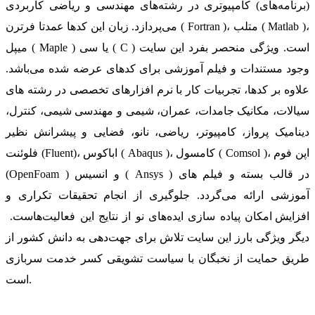
(برنامه‌های) کامپیوتری در رشته‌های مهندسی و ریاضی کاربردی
می‌پردازد. زبان این کدها عمدتا فرترن ( Fortran )، متلب ( Matlab )،
میپل ( Maple ) یا سی ( C ) است. ویژگی منحصر بفرد این سایت
وجود مستندات و فیلم آموزشی برای کدهای عرضه شده می‌باشد.
علاوه بر کدها، تجربیات کار با نرم افزارهای تخصصی در رشته های
سیالات، مکانیک جامدات، عمران، شیمی و مهندسی شیمی، کنترل،
دینامیک پرواز، کامپیوتر، ریاضی، نانو، فضایی و پیشرانش نظیر
فلوئنت (Fluent)، اباکوس ( Abaqus )، کامسول ( Comsol )، اپن فوم
(OpenFoam ) و انسیس ( Ansys ) در قالب بسته‌ و فیلم های
آموزشی ارائه می‌گردد. جلوگیری از انجام تحقیقات تکراری و
افزایش امکان پیاده سازی ایده‌های نو از نتایج این فعالیت‌هاست.
دیگر ویژگی بارز این سایت تلاش برای جهت‌دهی به دانش کشور از
طریق حمایت از نخبگان با سیاست تشویقی کسر خدمت سربازی
است.