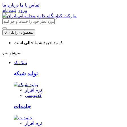
تماس با ما
درباره ما
ورود
ثبت نام
0 محصول - رایگان
سبد خرید شما خالی است!
نمایش منو
بانک کد
تولید شبکه
نرم افزار
کدنویسی
جامدات
نرم افزار