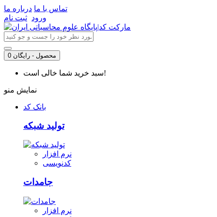
تماس با ما
درباره ما
ورود
ثبت نام
0 محصول - رایگان
سبد خرید شما خالی است!
نمایش منو
بانک کد
تولید شبکه
نرم افزار
کدنویسی
جامدات
نرم افزار