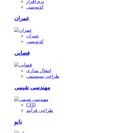
نرم افزار
کدنویسی
عمران
عمران
کدنویسی
فضایی
انتقال مداری
طراحی سیستمی
مهندسی شیمی
CFD
طراحی فرآیند
نانو