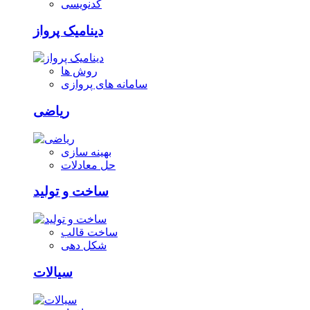
کدنویسی
دینامیک پرواز
روش ها
سامانه های پروازی
ریاضی
بهینه سازی
حل معادلات
ساخت و تولید
ساخت قالب
شکل دهی
سیالات