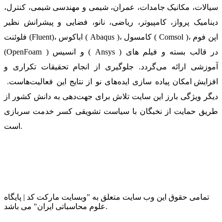
سیالات، مکانیک جامدات، عمران، شیمی و مهندسی شیمی، کنترل،
دینامیک پرواز، کامپیوتر، ریاضی، نانو، فضایی و پیشرانش نظیر
فلوئنت (Fluent)، اباکوس ( Abaqus )، کامسول ( Comsol )، اپن فوم
(OpenFoam ) و انسیس ( Ansys ) در قالب بسته‌ و فیلم های
آموزشی ارائه می‌گردد. جلوگیری از انجام تحقیقات تکراری و
افزایش امکان پیاده سازی ایده‌های نو از نتایج این فعالیت‌هاست.
دیگر ویژگی بارز این سایت تلاش برای جهت‌دهی به دانش کشور از
طریق حمایت از نخبگان با سیاست تشویقی کسر خدمت سربازی
است.
تمامی حقوق این وب سایت متعلق به "وبسایت مارکت کد | پایگاه
علوم محاسباتی ایران" می باشد.