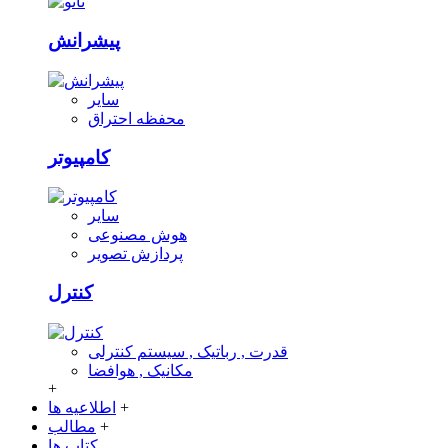
پیشرانش
سایر
محفظه احتراق
کامپیوتر
سایر
هوش مصنوعی
پردازش تصویر
کنترل
قدرت , رباتیک , سیستم کنترلی
مکانیک , هوافضا
+
+
اطلاعیه ها
+
مطالب
کتاب ها