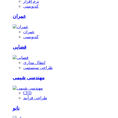
نرم افزار
کدنویسی
عمران
عمران
کدنویسی
فضایی
انتقال مداری
طراحی سیستمی
مهندسی شیمی
CFD
طراحی فرآیند
نانو