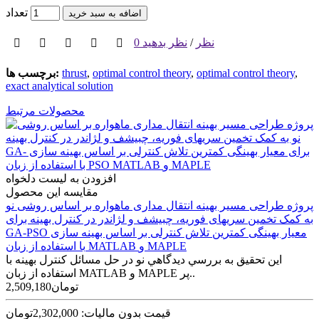
تعداد
اضافه به سبد خرید
0 نظر
/
نظر بدهید
,
optimal control theory
,
optimal control theory
,
thrust
برچسب ها:
exact analytical solution
محصولات مرتبط
افزودن به لیست دلخواه
مقایسه این محصول
پروژه طراحی مسير بهينه انتقال مداری ماهواره بر اساس روشی نو
به کمک تخمين سری‫های فوريه، چبيشف و لژاندر در کنترل بهينه برای
معيار بهينگی کمترين تلاش کنترلی بر اساس بهينه سازی GA-PSO
‬با استفاده از زبان MATLAB و MAPLE
اين تحقيق به بررسي ديدگاهي نو در حل مسائل کنترل بهينه با
استفاده از زبان MATLAB و MAPLE پر..
2,509,180تومان
قیمت بدون مالیات: 2,302,000تومان