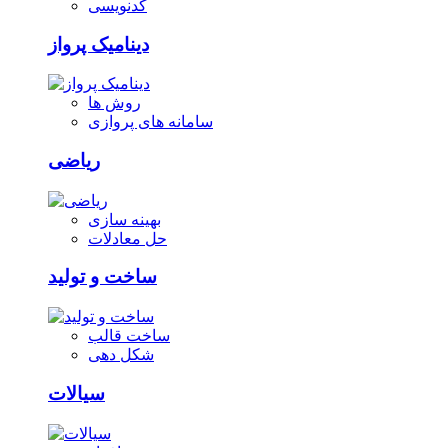
کدنویسی
دینامیک پرواز
روش ها
سامانه های پروازی
ریاضی
بهینه سازی
حل معادلات
ساخت و تولید
ساخت قالب
شکل دهی
سیالات