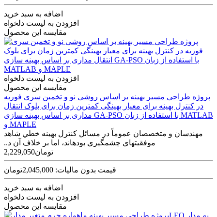
اضافه به سبد خرید
افزودن به لیست دلخواه
مقایسه این محصول
افزودن به لیست دلخواه
مقایسه این محصول
پروژه طراحی مسير بهينه بر اساس روشی نو و تخمين سری فوريه
در کنترل بهينه برای معيار بهينگی کمترين زمان برای بلوک انتقال
مداری بر اساس بهينه سازی GA-PSO با استفاده از زبان MATLAB
و MAPLE
مهندسان و متخصصان عموماً در مسائل کنترل بهينه خطي شاهد
موفقيت‫هاي چشمگيري بوده‫اند، اما بر خلاف آن د..
2,229,050تومان
قیمت بدون مالیات: 2,045,000تومان
اضافه به سبد خرید
افزودن به لیست دلخواه
مقایسه این محصول