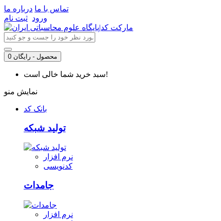
تماس با ما
درباره ما
ورود
ثبت نام
0 محصول - رایگان
سبد خرید شما خالی است!
نمایش منو
بانک کد
تولید شبکه
نرم افزار
کدنویسی
جامدات
نرم افزار