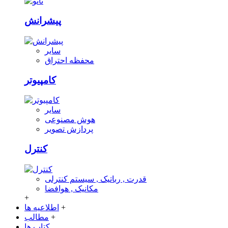
پیشرانش
سایر
محفظه احتراق
کامپیوتر
سایر
هوش مصنوعی
پردازش تصویر
کنترل
قدرت , رباتیک , سیستم کنترلی
مکانیک , هوافضا
+
+
اطلاعیه ها
+
مطالب
کتاب ها