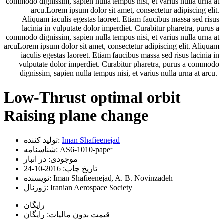
commodo dignissim, sapien nulla tempus nisi, et varius nulla urna at
arcu.Lorem ipsum dolor sit amet, consectetur adipiscing elit.
Aliquam iaculis egestas laoreet. Etiam faucibus massa sed risus
lacinia in vulputate dolor imperdiet. Curabitur pharetra, purus a
commodo dignissim, sapien nulla tempus nisi, et varius nulla urna at
arcuLorem ipsum dolor sit amet, consectetur adipiscing elit. Aliquam
iaculis egestas laoreet. Etiam faucibus massa sed risus lacinia in
vulputate dolor imperdiet. Curabitur pharetra, purus a commodo
dignissim, sapien nulla tempus nisi, et varius nulla urna at arcu.
Low-Thrust optimal orbit
Raising plane change
Iman Shafieenejad
تولید کننده:
AS6-1010-paper
شناسنامه:
موجودی:
در انبار
تاریخ چاپ:
2016-10-24
Iman Shafieenejad, A. B. Novinzadeh
نویسنده:
Iranian Aerospace Society
ژورنال:
رایگان
قیمت بدون مالیات: رایگان