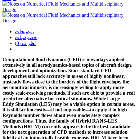
توضیحات
خصوصیات
نظرات (0)
Computational fluid dynamics (CFD) is nowadays applied
extensively in all
aerodynamics-based topics of aircraft design,
development and optimization. Since
standard CFD
approaches still lack accuracy in areas of highly nonlinear,
unsteady
flows close to the borders of the flight envelope, the
aeronautical industry is
increasingly willing to apply more
costly scale-resolving methods, if such are able
to provide a real
predictive alternative for critical situations. While Large
Eddy
Simulation (LES) may be a viable option in certain areas,
it is still far too costly—if
not impossible—to apply it to high
Reynolds number flows about even moderately
complex
configurations. Thus, the family of Hybrid RANS-LES
Methods (HRLM)
currently appears to be the best candidate
for the next generation of CFD methods
to increase solution
fidelity at an industrially feasible expense.
HRLM have been