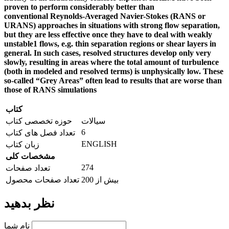
proven to perform considerably better than
conventional
Reynolds-Averaged Navier-Stokes (RANS or
URANS) approaches in situations
with strong flow separation,
but they are less effective once they have to deal with
weakly
unstable1 flows, e.g. thin separation regions or shear layers in
general. In
such cases, resolved structures develop only very
slowly, resulting in areas where
the total amount of turbulence
(both in modeled and resolved terms) is unphysically
low. These
so-called “Grey Areas” often lead to results that are worse than
those of
RANS simulations
کتاب
سیالات
حوزه تخصصی کتاب
6
تعداد فصل های کتاب
ENGLISH
زبان کتاب
مشخصات کلی
274
تعداد صفحات
بیش از 200
تعداد صفحات محصول
نظر بدهید
نام شما