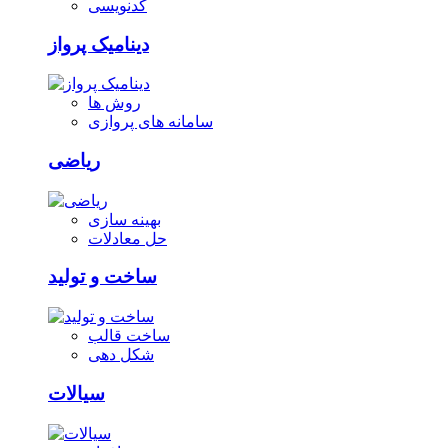
کدنویسی
دینامیک پرواز
روش ها
سامانه های پروازی
ریاضی
بهینه سازی
حل معادلات
ساخت و تولید
ساخت قالب
شکل دهی
سیالات