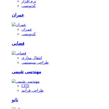
نرم افزار
کدنویسی
عمران
عمران
کدنویسی
فضایی
انتقال مداری
طراحی سیستمی
مهندسی شیمی
CFD
طراحی فرآیند
نانو