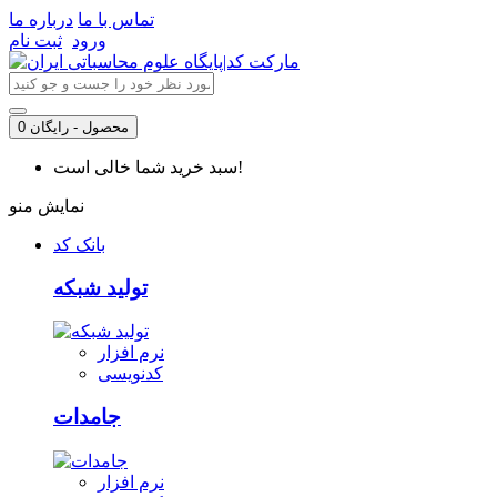
تماس با ما
درباره ما
ورود
ثبت نام
0 محصول - رایگان
سبد خرید شما خالی است!
نمایش منو
بانک کد
تولید شبکه
نرم افزار
کدنویسی
جامدات
نرم افزار