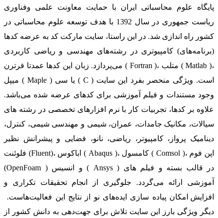
پایگاه علوم محاسباتی ایران با حمایت معاونت علمی وفناوری
ریاست جمهوری در سال 1392 با هدف توسعه علوم محاسباتی در
کشور راه اندازی شد. در این راستا، سایت مارکت کد به عرضه کدها
(برنامه‌های) کامپیوتری در رشته‌های مهندسی و ریاضی کاربردی
می‌پردازد. زبان این کدها عمدتا فرترن ( Fortran )، متلب ( Matlab )،
میپل ( Maple ) یا سی ( C ) است. ویژگی منحصر بفرد این سایت
وجود مستندات و فیلم آموزشی برای کدهای عرضه شده می‌باشد.
علاوه بر کدها، تجربیات کار با نرم افزارهای تخصصی در رشته های
سیالات، مکانیک جامدات، عمران، شیمی و مهندسی شیمی، کنترل،
دینامیک پرواز، کامپیوتر، ریاضی، نانو، فضایی و پیشرانش نظیر
فلوئنت (Fluent)، اباکوس ( Abaqus )، کامسول ( Comsol )، اپن فوم
(OpenFoam ) و انسیس ( Ansys ) در قالب بسته‌ و فیلم های
آموزشی ارائه می‌گردد. جلوگیری از انجام تحقیقات تکراری و
افزایش امکان پیاده سازی ایده‌های نو از نتایج این فعالیت‌هاست.
دیگر ویژگی بارز این سایت تلاش برای جهت‌دهی به دانش کشور از