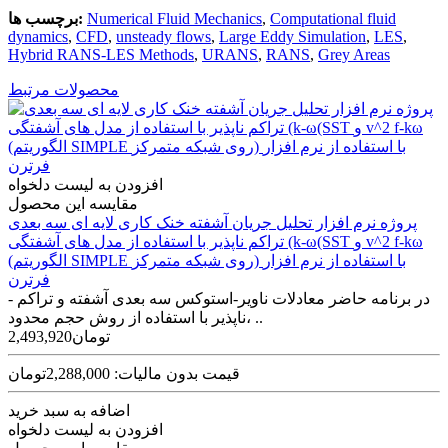
Computational fluid
,
Numerical Fluid Mechanics
برچسب ها:
dynamics
,
CFD
,
unsteady flows
,
Large Eddy Simulation
,
LES
,
Hybrid RANS-LES Methods
,
URANS
,
RANS
,
Grey Areas
محصولات مرتبط
افزودن به لیست دلخواه
مقایسه این محصول
پروژه نرم افزار تحلیل جریان آشفته خنک کاری لایه ای سه بعدی
تراکم ناپذیر با استفاده از مدل های آشفتگی (k-ω(SST و v^2 f-kω
(الگوریتم SIMPLE روی شبکه متمرکز) با استفاده از نرم افزار
فرترن
در برنامه حاضر معادلات ناویر-استوکس سه ­بعدی آشفته و تراکم ­
ناپذیر با استفاده از روش حجم محدود، ..
2,493,920تومان
قیمت بدون مالیات: 2,288,000تومان
اضافه به سبد خرید
افزودن به لیست دلخواه