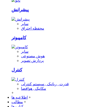
پیشرانش
سایر
محفظه احتراق
کامپیوتر
سایر
هوش مصنوعی
پردازش تصویر
کنترل
قدرت , رباتیک , سیستم کنترلی
مکانیک , هوافضا
+
+
اطلاعیه ها
+
مطالب
کتاب ها