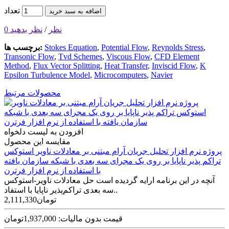
تعداد
اضافه به سبد خرید
0 نظر
/
نظر بدهید
,
Reynolds Stress
,
Potential Flow
,
Stokes Equation
برچسب ها:
Transonic Flow
,
Tvd Schemes
,
Viscous Flow
,
CFD Element
Method
,
Flux Vector Splitting
,
Heat Transfer
,
Inviscid Flow
,
K
Epsilon Turbulence Model
,
Microcomputers
,
Navier
محصولات مرتبط
افزودن به لیست دلخواه
مقایسه این محصول
پروژه نرم افزار تحلیل جریان آرام مبتنی بر معادلات ناویر استوکس
تراکم پذیر ناپایا بر روی یک مجرای سه بعدی با شبکه سازمان یافته
با استفاده از نرم افزار فرترن
آنچه در این برنامه ارایه گردیده است حل معادلات ناویر-استوکس
سه بعدی تراکم‌پذیر ناپایا با استفاد..
2,111,330تومان
قیمت بدون مالیات: 1,937,000تومان