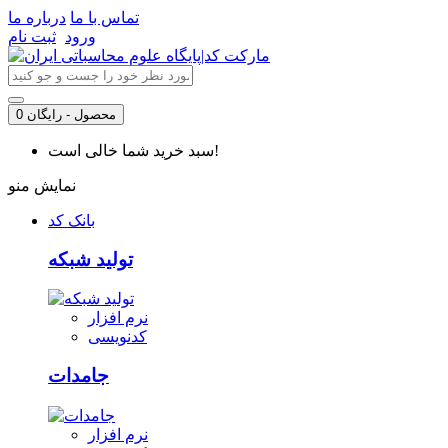
تماس با ما
درباره ما
ورود
ثبت نام
0 محصول - رایگان
سبد خرید شما خالی است!
نمایش منو
بانک کد
تولید شبکه
نرم افزار
کدنویسی
جامدات
نرم افزار