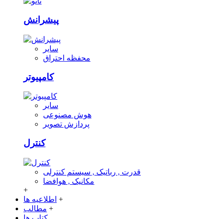
پیشرانش
سایر
محفظه احتراق
کامپیوتر
سایر
هوش مصنوعی
پردازش تصویر
کنترل
قدرت , رباتیک , سیستم کنترلی
مکانیک , هوافضا
+
+
اطلاعیه ها
+
مطالب
کتاب ها