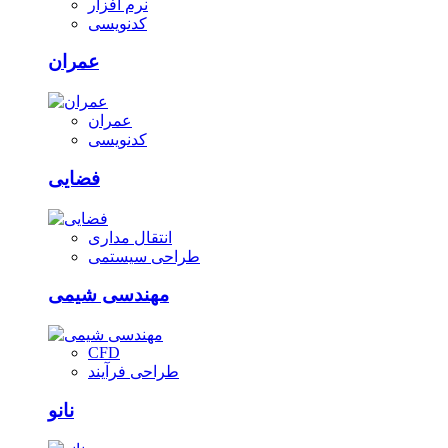
نرم افزار
کدنویسی
عمران
عمران
کدنویسی
فضایی
انتقال مداری
طراحی سیستمی
مهندسی شیمی
CFD
طراحی فرآیند
نانو