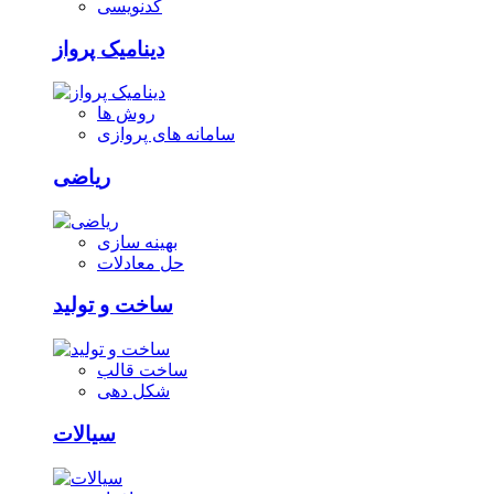
کدنویسی
دینامیک پرواز
روش ها
سامانه های پروازی
ریاضی
بهینه سازی
حل معادلات
ساخت و تولید
ساخت قالب
شکل دهی
سیالات