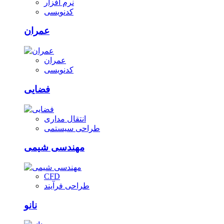
نرم افزار
کدنویسی
عمران
عمران
کدنویسی
فضایی
انتقال مداری
طراحی سیستمی
مهندسی شیمی
CFD
طراحی فرآیند
نانو