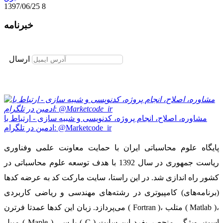
1397/06/25
8
خبرنامه
برای عضویت در خبرنامه ایمیل خود را وارد نمایید
ارسال
مشاوره، اصلاح، انجام پروژه، کدنویسی و شبیه سازی - ارتباط با
ادمین در تلگرام: @Marketcode_ir
پایگاه علوم محاسباتی ایران با حمایت معاونت علمی وفناوری
ریاست جمهوری در سال 1392 با هدف توسعه علوم محاسباتی در
کشور راه اندازی شد. در این راستا، سایت مارکت کد به عرضه کدها
(برنامه‌های) کامپیوتری در رشته‌های مهندسی و ریاضی کاربردی
می‌پردازد. زبان این کدها عمدتا فرترن ( Fortran )، متلب ( Matlab )،
میپل ( Maple ) یا سی ( C ) است. ویژگی منحصر بفرد این سایت