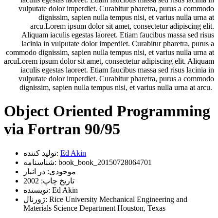
vulputate dolor imperdiet. Curabitur pharetra, purus a commodo
dignissim, sapien nulla tempus nisi, et varius nulla urna at
arcu.Lorem ipsum dolor sit amet, consectetur adipiscing elit.
Aliquam iaculis egestas laoreet. Etiam faucibus massa sed risus
lacinia in vulputate dolor imperdiet. Curabitur pharetra, purus a
commodo dignissim, sapien nulla tempus nisi, et varius nulla urna at
arcuLorem ipsum dolor sit amet, consectetur adipiscing elit. Aliquam
iaculis egestas laoreet. Etiam faucibus massa sed risus lacinia in
vulputate dolor imperdiet. Curabitur pharetra, purus a commodo
dignissim, sapien nulla tempus nisi, et varius nulla urna at arcu.
Object Oriented Programming
via Fortran 90/95
Ed Akin
تولید کننده:
book_book_20150728064701
شناسنامه:
موجودی:
در انبار
تاریخ چاپ:
2002
Ed Akin
نویسنده:
Rice University Mechanical Engineering and
ژورنال:
Materials Science Department Houston, Texas