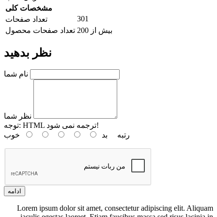
مشخصات کلی
301
تعداد صفحات
بیش از 200
تعداد صفحات محصول
نظر بدهید
نام شما
نظر شما
HTML ترجمه نمی شود!
توجه:
رتبه
بد
خوب
ادامه
Lorem ipsum dolor sit amet, consectetur adipiscing elit. Aliquam
iaculis egestas laoreet. Etiam faucibus massa sed risus lacinia in