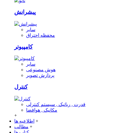
پیشرانش
سایر
محفظه احتراق
کامپیوتر
سایر
هوش مصنوعی
پردازش تصویر
کنترل
قدرت , رباتیک , سیستم کنترلی
مکانیک , هوافضا
+
+
اطلاعیه ها
+
مطالب
کتاب ها