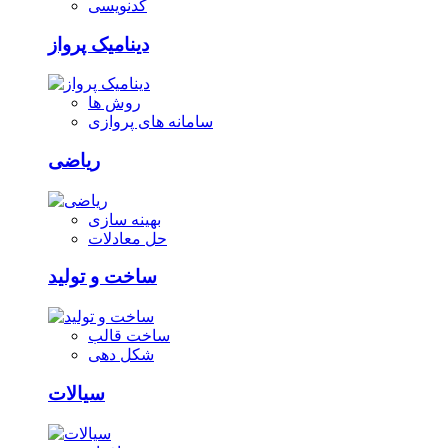
کدنویسی
دینامیک پرواز
روش ها
سامانه های پروازی
ریاضی
بهینه سازی
حل معادلات
ساخت و تولید
ساخت قالب
شکل دهی
سیالات