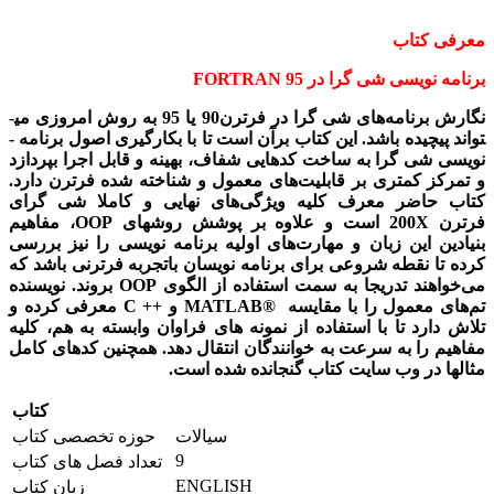
معرفی کتاب
برنامه­ نویسی شی­ گرا در
FORTRAN 95
نگارش برنامه­‌های شی­ گرا در فرترن
90
یا
95
به روش امروزی می­
تواند پیچیده باشد. این کتاب برآن است تا با بکارگیری اصول برنامه ­
نویسی شی­ گرا به ساخت کدهایی شفاف، بهینه و قابل اجرا بپردازد
و تمرکز کمتری بر قابلیت­‌های معمول و شناخته ­شده فرترن دارد.
کتاب حاضر معرف کلیه ویژگی‌های نهایی و کاملا شی­ گرای
فرترن
200X
است و علاوه بر پوشش روش­های
OOP
، مفاهیم
بنیادین این زبان و مهارت­‌های اولیه برنامه ­نویسی را نیز بررسی
کرده تا نقطه شروعی برای برنامه­ نویسان باتجربه فرترنی باشد که
می‌­خواهند تدریجا به سمت استفاده از الگوی
OOP
بروند. نویسنده
تم­‌های معمول را با مقایسه
MATLAB®
و
C ++
معرفی کرده و
تلاش دارد تا با استفاده از نمونه­ های فراوان وابسته به­ هم، کلیه
مفاهیم را به سرعت به خوانندگان انتقال دهد. همچنین کدهای کامل
مثال­ها در وب سایت کتاب گنجانده شده است.
کتاب
سیالات
حوزه تخصصی کتاب
9
تعداد فصل های کتاب
ENGLISH
زبان کتاب