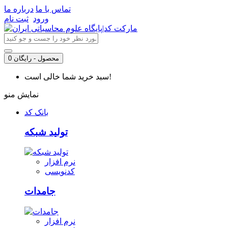
تماس با ما
درباره ما
ورود
ثبت نام
0 محصول - رایگان
سبد خرید شما خالی است!
نمایش منو
بانک کد
تولید شبکه
نرم افزار
کدنویسی
جامدات
نرم افزار