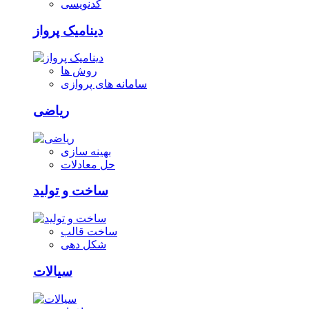
کدنویسی
دینامیک پرواز
روش ها
سامانه های پروازی
ریاضی
بهینه سازی
حل معادلات
ساخت و تولید
ساخت قالب
شکل دهی
سیالات