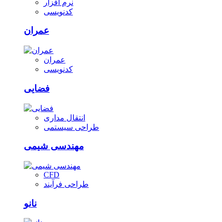
نرم افزار
کدنویسی
عمران
عمران
کدنویسی
فضایی
انتقال مداری
طراحی سیستمی
مهندسی شیمی
CFD
طراحی فرآیند
نانو