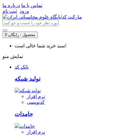
تماس با ما
درباره ما
ورود
ثبت نام
0 محصول - رایگان
سبد خرید شما خالی است!
نمایش منو
بانک کد
تولید شبکه
نرم افزار
کدنویسی
جامدات
نرم افزار