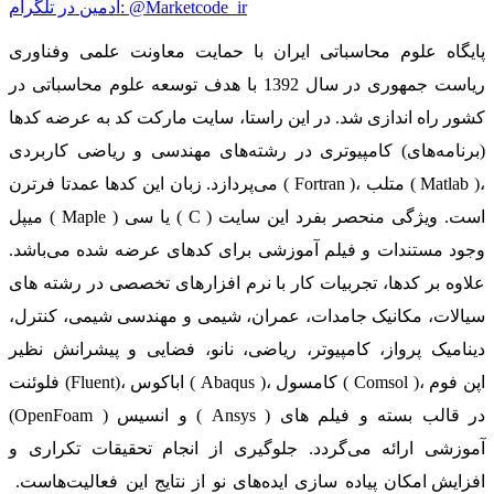
ادمین در تلگرام: @Marketcode_ir
پایگاه علوم محاسباتی ایران با حمایت معاونت علمی وفناوری
ریاست جمهوری در سال 1392 با هدف توسعه علوم محاسباتی در
کشور راه اندازی شد. در این راستا، سایت مارکت کد به عرضه کدها
(برنامه‌های) کامپیوتری در رشته‌های مهندسی و ریاضی کاربردی
می‌پردازد. زبان این کدها عمدتا فرترن ( Fortran )، متلب ( Matlab )،
میپل ( Maple ) یا سی ( C ) است. ویژگی منحصر بفرد این سایت
وجود مستندات و فیلم آموزشی برای کدهای عرضه شده می‌باشد.
علاوه بر کدها، تجربیات کار با نرم افزارهای تخصصی در رشته های
سیالات، مکانیک جامدات، عمران، شیمی و مهندسی شیمی، کنترل،
دینامیک پرواز، کامپیوتر، ریاضی، نانو، فضایی و پیشرانش نظیر
فلوئنت (Fluent)، اباکوس ( Abaqus )، کامسول ( Comsol )، اپن فوم
(OpenFoam ) و انسیس ( Ansys ) در قالب بسته‌ و فیلم های
آموزشی ارائه می‌گردد. جلوگیری از انجام تحقیقات تکراری و
افزایش امکان پیاده سازی ایده‌های نو از نتایج این فعالیت‌هاست.