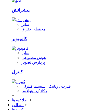
پیشرانش
سایر
محفظه احتراق
کامپیوتر
سایر
هوش مصنوعی
پردازش تصویر
کنترل
قدرت , رباتیک , سیستم کنترلی
مکانیک , هوافضا
+
+
اطلاعیه ها
+
مطالب
کتاب ها