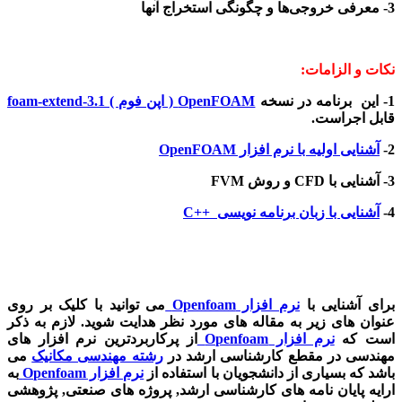
3- معرفی خروجی‌ها و چگونگی استخراج آنها
نکات و الزامات:
1- این برنامه در نسخه
OpenFOAM ( اپن فوم ) foam-extend-3.1
قابل اجراست.
2-
آشنایی اولیه با نرم افزار OpenFOAM
3- آشنایی با CFD و روش FVM
4-
آشنایی با زبان برنامه نویسی ++C
برای آشنایی با
نرم افزار Openfoam
می توانید با کلیک بر روی
عنوان های زیر به مقاله های مورد نظر هدایت شوید. لازم به ذکر
است که
نرم افزار Openfoam
از پرکاربردترین نرم افزار های
مهندسی در مقطع کارشناسی ارشد در
رشته مهندسی مکانیک
می
باشد که بسیاری از دانشجویان با استفاده از
نرم افزار Openfoam
به
ارایه پایان نامه های کارشناسی ارشد, پروژه های صنعتی, پژوهشی