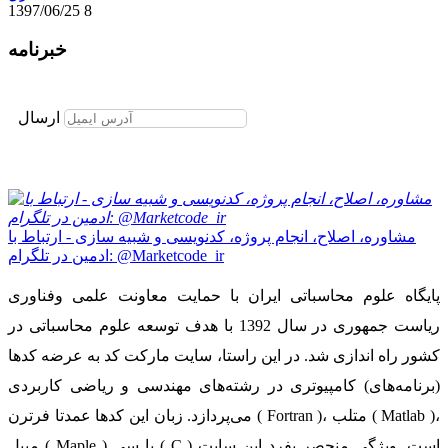
1397/06/25
8
خبرنامه
برای عضویت در خبرنامه ایمیل خود را وارد نمایید
ارسال
مشاوره، اصلاح، انجام پروژه، کدنویسی و شبیه سازی - ارتباط با
ادمین در تلگرام: @Marketcode_ir
پایگاه علوم محاسباتی ایران با حمایت معاونت علمی وفناوری
ریاست جمهوری در سال 1392 با هدف توسعه علوم محاسباتی در
کشور راه اندازی شد. در این راستا، سایت مارکت کد به عرضه کدها
(برنامه‌های) کامپیوتری در رشته‌های مهندسی و ریاضی کاربردی
می‌پردازد. زبان این کدها عمدتا فرترن ( Fortran )، متلب ( Matlab )،
میپل ( Maple ) یا سی ( C ) است. ویژگی منحصر بفرد این سایت