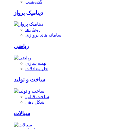
کدنویسی
دینامیک پرواز
روش ها
سامانه های پروازی
ریاضی
بهینه سازی
حل معادلات
ساخت و تولید
ساخت قالب
شکل دهی
سیالات