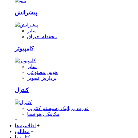
پیشرانش
سایر
محفظه احتراق
کامپیوتر
سایر
هوش مصنوعی
پردازش تصویر
کنترل
قدرت , رباتیک , سیستم کنترلی
مکانیک , هوافضا
+
+
اطلاعیه ها
+
مطالب
کتاب ها