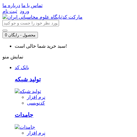
تماس با ما
درباره ما
ورود
ثبت نام
0 محصول - رایگان
سبد خرید شما خالی است!
نمایش منو
بانک کد
تولید شبکه
نرم افزار
کدنویسی
جامدات
نرم افزار