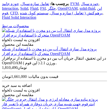
,
حوزه سیال
,
FVM
,
برچسب ها:
تعامل سازه-سیال
,
حوزه جامد
اپن
,
solid-fluid
,
OpenFOAM
,
حلگر
,
FSI
,
Fluid
,
Solid
,
Interaction
,
برهم‌کنش ( تعامل ) سازه و سیال
,
سیستم کوپل شده
,
CFD
,
فوم
Fluid Solid Interaction
محصولات مرتبط
افزودن به لیست دلخواه
مقایسه این محصول
پروژه مدل‌ سازی انتقال آب بین دو مخزن با استفاده از شبکه
متحرک با استفاده از نرم افزار OpenFOAM
در این تحقیق، انتقال جریان آب بین دو مخزن با استفاده از نرم‌افزار
OpenFOAM ( اپن فوم ) ورژن 2.1..
1,810,490تومان
قیمت بدون مالیات: 1,661,000تومان
اضافه به سبد خرید
افزودن به لیست دلخواه
مقایسه این محصول