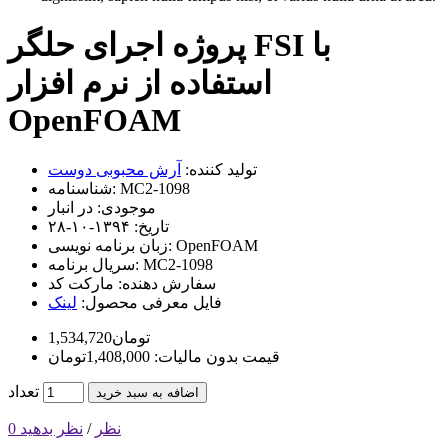
پروژه اجرای حلگر FSI با
استفاده از نرم افزار
OpenFOAM
تولید کننده:
آرش محبوبی دوست
MC2-1098
شناسنامه:
موجودی:
در انبار
تاریخ:
۱۳۹۴-۱۰-۲۸
OpenFOAM
زبان برنامه نویسی:
MC2-1098
سریال برنامه:
سفارش دهنده:
مارکت کد
فایل معرفی محصول:
لینک
1,534,720تومان
قیمت بدون مالیات: 1,408,000تومان
تعداد
اضافه به سبد خرید
0 نظر
/
نظر بدهید