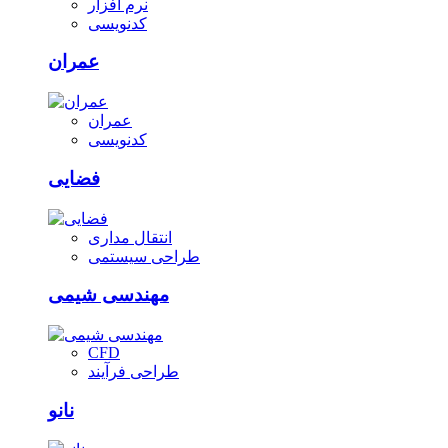
نرم افزار
کدنویسی
عمران
عمران
کدنویسی
فضایی
انتقال مداری
طراحی سیستمی
مهندسی شیمی
CFD
طراحی فرآیند
نانو