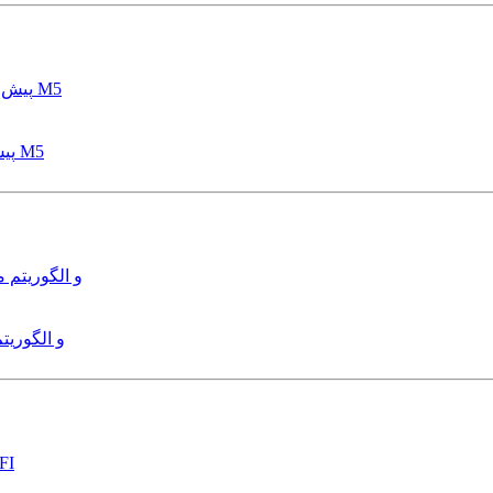
پیش بینی عمق آبشستگی پایه پل با استفاده از مدل درختی قواعد M5
هدایت و کنترل ربات زیرآب