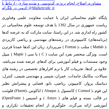
مشاوره، اصلاح، انجام پروژه، کدنویسی و شبیه سازی - ارتباط با
ادمین در تلگرام: @Marketcode_ir
پایگاه علوم محاسباتی ایران با حمایت معاونت علمی وفناوری
ریاست جمهوری در سال 1392 با هدف توسعه علوم محاسباتی در
کشور راه اندازی شد. در این راستا، سایت مارکت کد به عرضه کدها
(برنامه‌های) کامپیوتری در رشته‌های مهندسی و ریاضی کاربردی
می‌پردازد. زبان این کدها عمدتا فرترن ( Fortran )، متلب ( Matlab )،
میپل ( Maple ) یا سی ( C ) است. ویژگی منحصر بفرد این سایت
وجود مستندات و فیلم آموزشی برای کدهای عرضه شده می‌باشد.
علاوه بر کدها، تجربیات کار با نرم افزارهای تخصصی در رشته های
سیالات، مکانیک جامدات، عمران، شیمی و مهندسی شیمی، کنترل،
دینامیک پرواز، کامپیوتر، ریاضی، نانو، فضایی و پیشرانش نظیر
فلوئنت (Fluent)، اباکوس ( Abaqus )، کامسول ( Comsol )، اپن فوم
(OpenFoam ) و انسیس ( Ansys ) در قالب بسته‌ و فیلم های
آموزشی ارائه می‌گردد. جلوگیری از انجام تحقیقات تکراری و