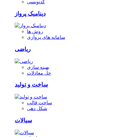
کدنویسی
دینامیک پرواز
روش ها
سامانه های پروازی
ریاضی
بهینه سازی
حل معادلات
ساخت و تولید
ساخت قالب
شکل دهی
سیالات