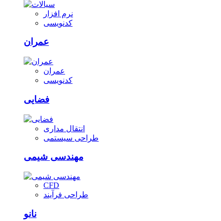
نرم افزار
کدنویسی
عمران
عمران
کدنویسی
فضایی
انتقال مداری
طراحی سیستمی
مهندسی شیمی
CFD
طراحی فرآیند
نانو