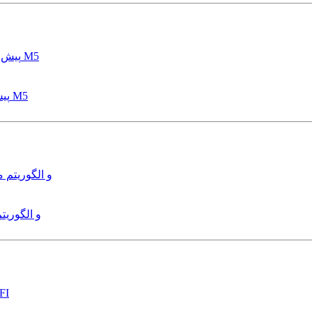
پیش بینی عمق آبشستگی پایه پل با استفاده از مدل درختی قواعد M5
هدایت و کنترل ربات زیرآب