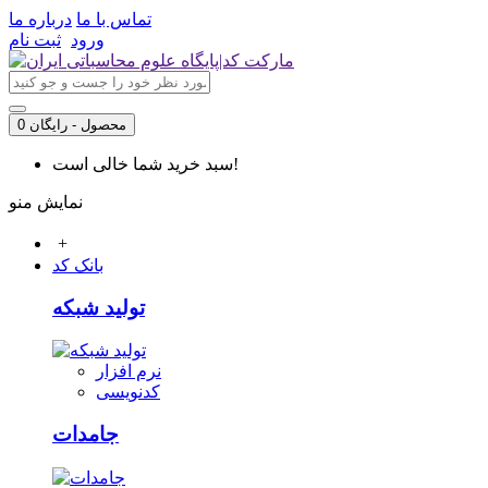
تماس با ما
درباره ما
ورود
ثبت نام
0 محصول - رایگان
سبد خرید شما خالی است!
نمایش منو
+
بانک کد
تولید شبکه
نرم افزار
کدنویسی
جامدات