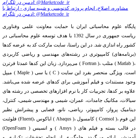
مشاوره، اصلاح، انجام پروژه، کدنویسی و شبیه سازی - ارتباط با
ادمین در تلگرام: @Marketcode_ir
پایگاه علوم محاسباتی ایران با حمایت معاونت علمی وفناوری
ریاست جمهوری در سال 1392 با هدف توسعه علوم محاسباتی در
کشور راه اندازی شد. در این راستا، سایت مارکت کد به عرضه کدها
(برنامه‌های) کامپیوتری در رشته‌های مهندسی و ریاضی کاربردی
می‌پردازد. زبان این کدها عمدتا فرترن ( Fortran )، متلب ( Matlab )،
میپل ( Maple ) یا سی ( C ) است. ویژگی منحصر بفرد این سایت
وجود مستندات و فیلم آموزشی برای کدهای عرضه شده می‌باشد.
علاوه بر کدها، تجربیات کار با نرم افزارهای تخصصی در رشته های
سیالات، مکانیک جامدات، عمران، شیمی و مهندسی شیمی، کنترل،
دینامیک پرواز، کامپیوتر، ریاضی، نانو، فضایی و پیشرانش نظیر
فلوئنت (Fluent)، اباکوس ( Abaqus )، کامسول ( Comsol )، اپن فوم
(OpenFoam ) و انسیس ( Ansys ) در قالب بسته‌ و فیلم های
آموزشی ارائه می‌گردد. جلوگیری از انجام تحقیقات تکراری و