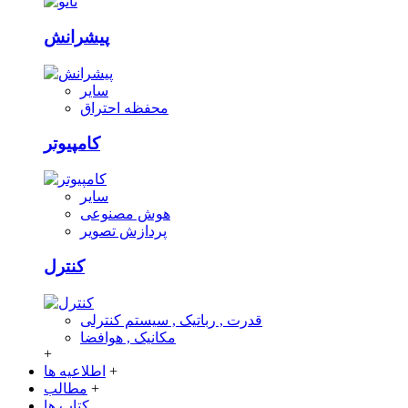
پیشرانش
سایر
محفظه احتراق
کامپیوتر
سایر
هوش مصنوعی
پردازش تصویر
کنترل
قدرت , رباتیک , سیستم کنترلی
مکانیک , هوافضا
+
+
اطلاعیه ها
+
مطالب
کتاب ها