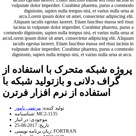
vulputate dolor imperdiet. Curabitur pharetra, purus a commodo
dignissim, sapien nulla tempus nisi, et varius nulla urna at
arcu.Lorem ipsum dolor sit amet, consectetur adipiscing elit.
Aliquam iaculis egestas laoreet. Etiam faucibus massa sed risus
lacinia in vulputate dolor imperdiet. Curabitur pharetra, purus a
commodo dignissim, sapien nulla tempus nisi, et varius nulla urna at
arcuLorem ipsum dolor sit amet, consectetur adipiscing elit. Aliquam
iaculis egestas laoreet. Etiam faucibus massa sed risus lacinia in
vulputate dolor imperdiet. Curabitur pharetra, purus a commodo
dignissim, sapien nulla tempus nisi, et varius nulla urna at arcu.
پروژه شبکه متحرک با استفاده از
گراف دلانی و بازتولید شبکه با
استفاده از نرم افزار فرترن
تولید کننده:
مرتضی نامور
MC2-1135
شناسنامه:
موجودی:
در انبار
تاریخ:
2017-08-25
FORTRAN
زبان برنامه نویسی: