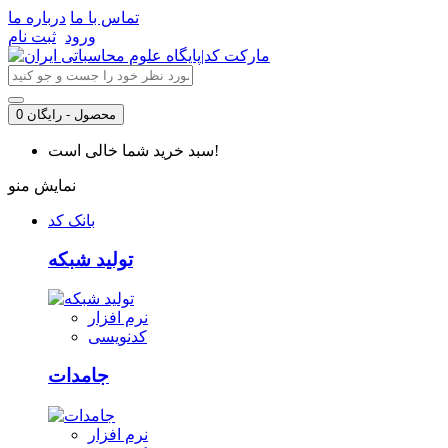
تماس با ما
درباره ما
ورود
ثبت نام
0 محصول - رایگان
سبد خرید شما خالی است!
نمایش منو
بانک کد
تولید شبکه
نرم افزار
کدنویسی
جامدات
نرم افزار