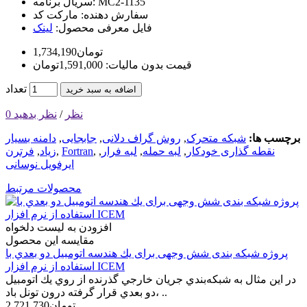
MC2-1135
سریال برنامه:
سفارش دهنده:
مارکت کد
فایل معرفی محصول:
لینک
1,734,190تومان
قیمت بدون مالیات: 1,591,000تومان
تعداد
اضافه به سبد خرید
0 نظر
/
نظر بدهید
برچسب ها:
شبکه متحرک
,
روش گراف دلانی
,
جابجایی
,
دامنه بسیار
نقطه گذاری خودکار
,
لبه حمله
,
لبه فرار
,
,
Fortran
,
زیاد
,
فرترن
ایرفویل نوسانی
محصولات مرتبط
افزودن به لیست دلخواه
مقایسه این محصول
پروژه شبکه بندی شش وجهی برای يك هندسه اتومبيل دو بعدي با
استفاده از نرم افزار ICEM
در اين مثال به شبكه‌بندي جريان خارجي گذرنده از روي يك اتومبيل
دو بعدي قرار گرفته درون تونل باد، ..
2,721,730تومان