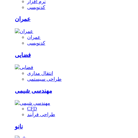
نرم افزار
کدنویسی
عمران
عمران
کدنویسی
فضایی
انتقال مداری
طراحی سیستمی
مهندسی شیمی
CFD
طراحی فرآیند
نانو