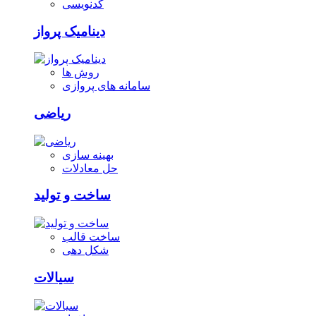
کدنویسی
دینامیک پرواز
روش ها
سامانه های پروازی
ریاضی
بهینه سازی
حل معادلات
ساخت و تولید
ساخت قالب
شکل دهی
سیالات