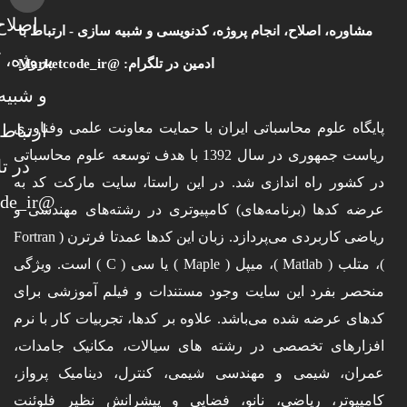
مشاوره، اصلاح، انجام پروژه، کدنویسی و شبیه سازی - ارتباط با
ادمین در تلگرام: @Marketcode_ir
پایگاه علوم محاسباتی ایران با حمایت معاونت علمی وفناوری
ریاست جمهوری در سال 1392 با هدف توسعه علوم محاسباتی
در کشور راه اندازی شد. در این راستا، سایت مارکت کد به
عرضه کدها (برنامه‌های) کامپیوتری در رشته‌های مهندسی و
ریاضی کاربردی می‌پردازد. زبان این کدها عمدتا فرترن ( Fortran
)، متلب ( Matlab )، میپل ( Maple ) یا سی ( C ) است. ویژگی
منحصر بفرد این سایت وجود مستندات و فیلم آموزشی برای
کدهای عرضه شده می‌باشد. علاوه بر کدها، تجربیات کار با نرم
افزارهای تخصصی در رشته های سیالات، مکانیک جامدات،
عمران، شیمی و مهندسی شیمی، کنترل، دینامیک پرواز،
کامپیوتر، ریاضی، نانو، فضایی و پیشرانش نظیر فلوئنت