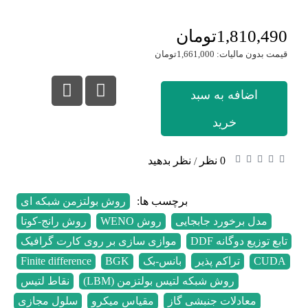
1,810,490تومان
قیمت بدون مالیات: 1,661,000تومان
اضافه به سبد
خرید
0 نظر
نظر بدهید
/
برچسب ها:
روش بولتزمن شبکه ای
,
مدل برخورد جابجایی
,
روش WENO
,
روش رانج-کوتا
,
تابع توزیع دوگانه DDF
,
موازی سازی بر روی کارت گرافیک
,
CUDA
,
تراکم پذیر
,
بانس-بک
,
BGK
,
Finite difference
,
روش شبکه لتیس بولتزمن (LBM)
,
نقاط لتیس
,
معادلات جنبشی گاز
,
مقیاس میکرو
,
سلول مجازی