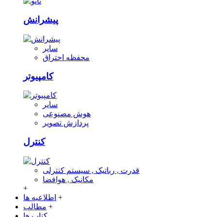
پیشرانش
سایر
محفظه احتراق
کامپیوتر
سایر
هوش مصنوعی
پردازش تصویر
کنترل
قدرت , رباتیک , سیستم کنترلی
مکانیک , هوافضا
+
+
اطلاعیه ها
+
مطالب
کتاب ها