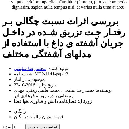
vulputate dolor imperdiet. Curabitur pharetra, purus a commodo
dignissim, sapien nulla tempus nisi, et varius nulla urna at arcu.
بررسی اثرات نسبت چگالی بـر
رفتـار جـت تزریق شـده در داخـل
جریان آشفته ی داغ با استفاده از
مدلهای آشفتگی مختلف
تولید کننده:
محمدرضا سليمي
MC2-1141-paper2
شناسنامه:
موجودی:
در انبار
تاریخ چاپ:
2016-10-23
نویسنده:
محمدرضا سليمي، محمد طيبي رهني، مهدي
رمضاني زاده، روزبه فرهادي آذر
ژورنال:
فصل‌نامه دانش و فناوری هوا فضا
رایگان
قیمت بدون مالیات: رایگان
تعداد
اضافه به سبد خرید