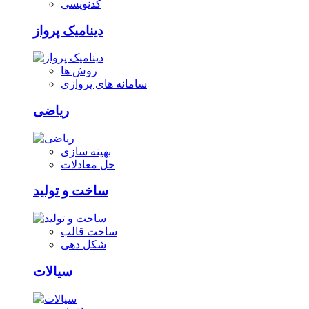
کدنویسی
دینامیک پرواز
روش ها
سامانه های پروازی
ریاضی
بهینه سازی
حل معادلات
ساخت و تولید
ساخت قالب
شکل دهی
سیالات