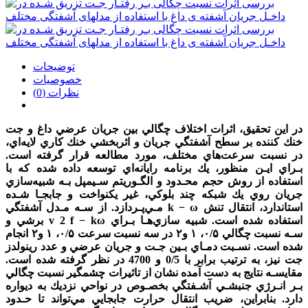
توضیحات
خصوصیات
نظرات (0)
در اين تحقيق، اثرات اختلاف چگالي بين جريان عرضي داغ و جت
خنك كننده بر سطح آشفتگي جريان و اثربخشي خنك كاري لايه‌اي،
در نسبت سرعت‌هاي مختلف، مورد مطالعه قرار گرفته است.
بـراي ايـن منظور، يك برنامه رايانه‌اي توسعه داده شده كه با
استفاده از روش حجم محـدود و الگـوريتم سـيمپل بـه شبيه‌سازي
جريان روي يك شبكه چند بلوكي، غير يكنواخت و جابجـا شـده
مـي‌پـردازد. از سـه مـدل آشفتگي k − ω استاندارد، انتقال تنش
برشي و v 2 f − kω استفاده شده است. شبيه سازي‌هـا بـراي
سـه نسبت چگالي ۰/۵، ۱ و۲ در سه نسبت سرعت
۰/۵، ۱ و۲
انجام
شده است. نسـبت دمـاي بـين جـت و جريان عرضي و عدد رينولدز
جت نيز، به ترتيب برابر با 0/5 و 4700 در نظر گرفته شده است.
مقايسـه نتايج به دست آمده نشان از تاثيرات چشمگير نسبت چگالي
بـر انـرژي جنبشـي آشـفتگي بخصـوص در نواحي نزديك به ديواره
دارد. بنابراين، ضريب انتقال حرارت جابجايي مي‌تواند تا حـدود