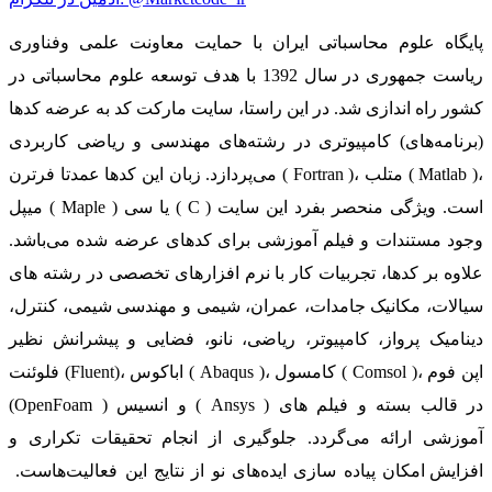
پایگاه علوم محاسباتی ایران با حمایت معاونت علمی وفناوری
ریاست جمهوری در سال 1392 با هدف توسعه علوم محاسباتی در
کشور راه اندازی شد. در این راستا، سایت مارکت کد به عرضه کدها
(برنامه‌های) کامپیوتری در رشته‌های مهندسی و ریاضی کاربردی
می‌پردازد. زبان این کدها عمدتا فرترن ( Fortran )، متلب ( Matlab )،
میپل ( Maple ) یا سی ( C ) است. ویژگی منحصر بفرد این سایت
وجود مستندات و فیلم آموزشی برای کدهای عرضه شده می‌باشد.
علاوه بر کدها، تجربیات کار با نرم افزارهای تخصصی در رشته های
سیالات، مکانیک جامدات، عمران، شیمی و مهندسی شیمی، کنترل،
دینامیک پرواز، کامپیوتر، ریاضی، نانو، فضایی و پیشرانش نظیر
فلوئنت (Fluent)، اباکوس ( Abaqus )، کامسول ( Comsol )، اپن فوم
(OpenFoam ) و انسیس ( Ansys ) در قالب بسته‌ و فیلم های
آموزشی ارائه می‌گردد. جلوگیری از انجام تحقیقات تکراری و
افزایش امکان پیاده سازی ایده‌های نو از نتایج این فعالیت‌هاست.