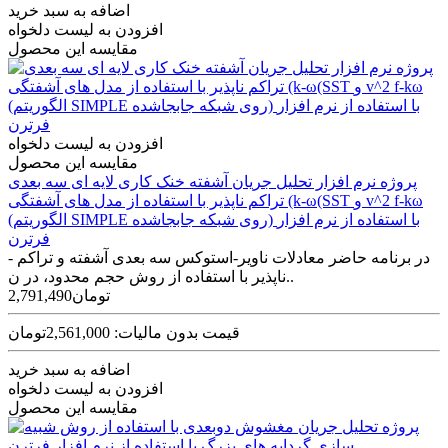
اضافه به سبد خرید
افزودن به لیست دلخواه
مقایسه این محصول
افزودن به لیست دلخواه
مقایسه این محصول
پروژه نرم افزار تحلیل جریان آشفته خنک کاری لایه ای سه بعدی
تراکم ناپذیر با استفاده از مدل های آشفتگی (k-ω(SST و v^2 f-kω
(الگوریتم SIMPLE روی شبکه جابجاشده) با استفاده از نرم افزار
فرترن
در برنامه حاضر معادلات ناویر-استوکس سه­ بعدی آشفته و تراکم ­
ناپذیر با استفاده از روش حجم محدود، در ن..
2,791,490تومان
قیمت بدون مالیات: 2,561,000تومان
اضافه به سبد خرید
افزودن به لیست دلخواه
مقایسه این محصول