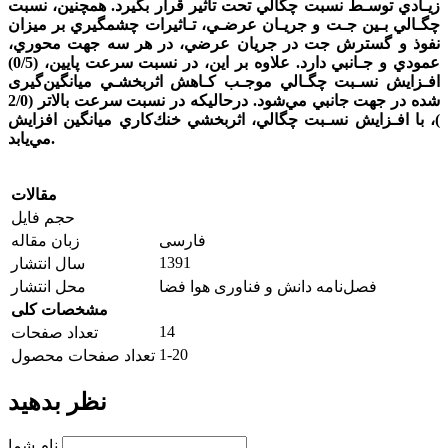
زيـادي توسـط نسبت چگالي تحت تاثير قرار بگيرد. همچنين، نسبت
چگـالي بـين جـت و جريـان عرضـي، تـاثيرات چشمگيري بر ميزان
نفوذ و گسترش جت در جريان عرضي، در هر سه جهت محوري،
عمودي و جـانبي دارد. علاوه بر اين، در نسبت سرعت پايين، (0/5)
افـزايش نسـبت چگـالي موجـب كـاهش اثربخشـي ميانگين‌گيری
شده در جهت جانبي مي‌شود. درحاليكه در نسبت سرعت بالاتر (2/0
)، با افـزايش نسـبت چگالي، اثربخشي خنك‌كاري ميانگين افزايش
مي‌يابد.
مقالات
حجم فایل
فارسی
زبان مقاله
1391
سال انتشار
فصل‌نامه دانش و فناوری هوا فضا
محل انتشار
مشخصات کلی
14
تعداد صفحات
1-20
تعداد صفحات محصول
نظر بدهید
نام شما