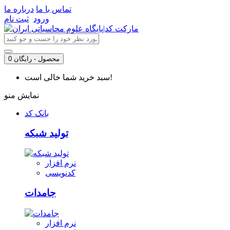
تماس با ما
درباره ما
ورود
ثبت نام
0 محصول - رایگان
سبد خرید شما خالی است!
نمایش منو
بانک کد
تولید شبکه
نرم افزار
کدنویسی
جامدات
نرم افزار