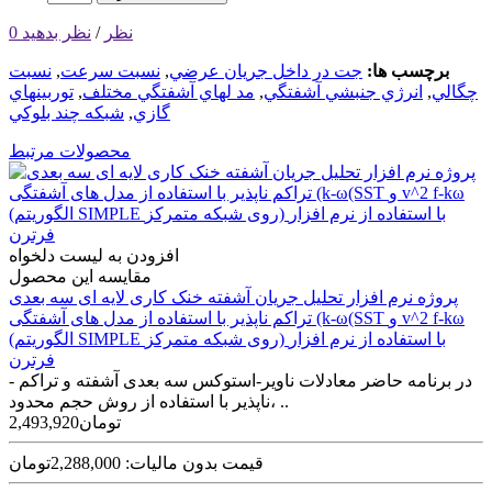
0 نظر
/
نظر بدهید
برچسب ها:
جت در داخل جريان عرضي
,
نسبت سرعت
,
نسبت
چگالي
,
انرژي جنبشي آشفتگي
,
مد لهاي آشفتگي مختلف
,
توربينهاي
گازي
,
شبكه چند بلوكي
محصولات مرتبط
افزودن به لیست دلخواه
مقایسه این محصول
پروژه نرم افزار تحلیل جریان آشفته خنک کاری لایه ای سه بعدی
تراکم ناپذیر با استفاده از مدل های آشفتگی (k-ω(SST و v^2 f-kω
(الگوریتم SIMPLE روی شبکه متمرکز) با استفاده از نرم افزار
فرترن
در برنامه حاضر معادلات ناویر-استوکس سه ­بعدی آشفته و تراکم ­
ناپذیر با استفاده از روش حجم محدود، ..
2,493,920تومان
قیمت بدون مالیات: 2,288,000تومان