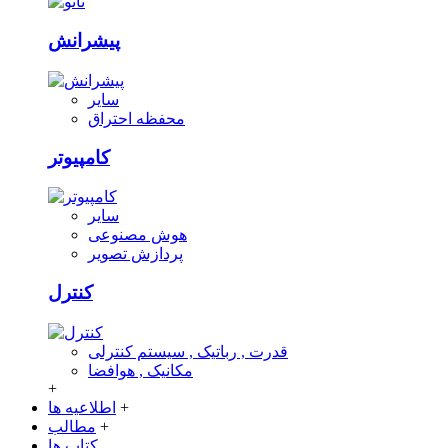
پیشرانش
سایر
محفظه احتراق
کامپیوتر
سایر
هوش مصنوعی
پردازش تصویر
کنترل
قدرت , رباتیک , سیستم کنترلی
مکانیک , هوافضا
+
+
اطلاعیه ها
+
مطالب
کتاب ها