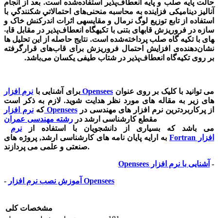
حالت پایه صلب و پایه انعطاف‌پذیر استفاده‌شده است. بعد از انجام
آنالیز دینامیکی فزاینده به محاسبه منحنی‌های احتمالاتي شكنندگي با
استفاده از تابع توزیع لوگ نرمال و مقایسه­ی اثرات اندرکنش خاک و
سازه در فروریزش قاب­های بتنی با تکیه­گاه انعطاف‌پذیر در مقابل قاب­
های ­با تکیه­ گاه صلب پرداخته‌شده است. نتايج حاصله از اين تحليل­ ها
نشان‌دهنده‌ی افزایش احتمال فروريزش برای قاب‌های قرارگرفته
بر روی تکیه‌گاه انعطاف‌پذیر در شتاب طیفی يكسان می‌باشد.
می توانید با کلیک بر روی عنوان
نرم افزار Opensees
برای آشنایی با
های زیر به مقاله های مورد نظر هدایت شوید. لازم به ذکر است
از پرکاربردترین نرم افزار های مهندسی در
نرم افزار Opensees
که
مقطع کارشناسی ارشد در
رشته مهندسی عمران
می باشد که بسیاری از دانشجویان با استفاده از
نرم
افزار
Fortran
به ارایه پایان نامه های کارشناسی ارشد, پروژه های
صنعتی و علمی می پردازند.
-
آشنایی با نرم افزار Opensees
آموزش نصب نرم افزار Opensees
-
مشخصات کلی