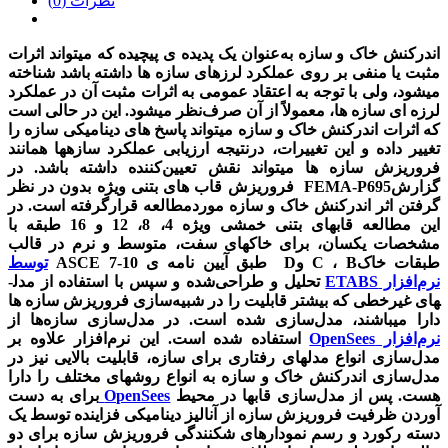
نظرات (0)
اندر­کنش خاک و سازه به‌عنوان یک پدیده­ ی پیچیده که می­تواند اثرات
مثبت یا منفی بر روی عملکرد لرزه­ای سازه ­ها داشته باشد شناخته
می­شود، ولی با توجه به اعتقاد عمومی به اثرات مثبت آن در عملکرد
لرزه­ ای سازه­ ها، معمولاً از آن صرف‌نظر می­شود. اين در حالی است
که اثرات اندرکنش خاک و سازه می­تواند پاسخ­ های دینامیکی سازه­ را
تغییر داده و این تغییرات، درنتیجه ارزیابی عملکرد سازه­ها همانند
فروریزش سازه­ ها می­تواند نقش تعیین‌کننده داشته باشد. در
گزارش
FEMA-P695
فروریزش قاب­ های بتنی ویژه بدون در نظر
گرفتن اثر اندرکنش خاک ­و سازه موردمطالعه قرارگرفته است. در
این مطالعه قاب­های بتنی خمشی ویژه 4، 8، 12 و 16 طبقه با
مشخصات یکسان، برای خاک­های سفت، متوسط و نرم در قالب
طبقات خاک
B
،
C
و
D
طبق آیین­ نامه ­ی
ASCE 7-10
توسط
نرم‌افزار ETABS
تحلیل و طراحی‌شده و سپس با استفاده از مدل­
های غیرخطی که بیشتر قابلیت را در شبیه‌سازی فروریزش سازه ­ها
دارا می­باشند، مدل‌سازی شده است. در مدل‌سازی سازه
­ها از
نرم‌افزار OpenSees
استفاده‌ شده است. این نرم‌افزار علاوه بر
مدل‌سازی انواع مدل­های رفتاری برای سازه، قابلیت بالایی نیز در
مدل‌سازی اندرکنش خاک و سازه به انواع روش­های مختلف را دارا
هست. پس از مدل‌سازی قاب­ها در محیط
OpenSees
برای به دست
آوردن ظرفیت فروریزش سازه از آنالیز دینامیکی فزاینده توسط یک
دسته رکورد و رسم نمودار­های شکنندگی فروریزش سازه برای دو