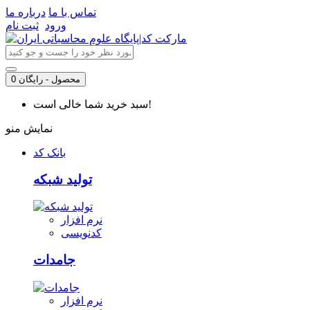
تماس با ما
درباره ما
ورود
ثبت نام
0 محصول - رایگان
سبد خرید شما خالی است!
نمایش منو
بانک کد
تولید شبکه
نرم افزار
کدنویسی
جامدات
نرم افزار