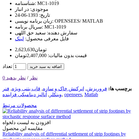
MC1-1019
شناسنامه:
موجودی:
در انبار
تاریخ:
1393-06-24
OPENSEES/ MATLAB
زبان برنامه نویسی:
MC1-1019
سریال برنامه:
سفارش دهنده:
سعید حق اللهی
فایل معرفی محصول:
لینک
2,623,630تومان
قیمت بدون مالیات: 2,407,000تومان
تعداد
اضافه به سبد خرید
0 نظر
/
نظر بدهید
برچسب ها:
فروریزش
,
انرکنش خاک و سازه
,
قاب بتنی ویژه
,
فنر
Matlab
,
opensees
,
وینکلر
,
آنالیز دینامیکی فزاینده
محصولات مرتبط
افزودن به لیست دلخواه
مقایسه این محصول
Reliability analysis of differential settlement of strip footings by