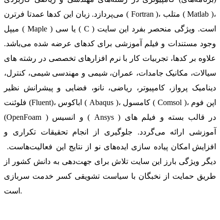
می‌پردازد. زبان این کدها عمدتا فرترن ( Fortran )، متلب ( Matlab )،
میپل ( Maple ) یا سی ( C ) است. ویژگی منحصر بفرد این سایت
وجود مستندات و فیلم آموزشی برای کدهای عرضه شده می‌باشد.
علاوه بر کدها، تجربیات کار با نرم افزارهای تخصصی در رشته های
سیالات، مکانیک جامدات، عمران، شیمی و مهندسی شیمی، کنترل،
دینامیک پرواز، کامپیوتر، ریاضی، نانو، فضایی و پیشرانش نظیر
فلوئنت (Fluent)، اباکوس ( Abaqus )، کامسول ( Comsol )، اپن فوم
(OpenFoam ) و انسیس ( Ansys ) در قالب بسته‌ و فیلم های
آموزشی ارائه می‌گردد. جلوگیری از انجام تحقیقات تکراری و
افزایش امکان پیاده سازی ایده‌های نو از نتایج این فعالیت‌هاست.
دیگر ویژگی بارز این سایت تلاش برای جهت‌دهی به دانش کشور از
طریق حمایت از نخبگان با سیاست تشویقی کسر خدمت سربازی
است.