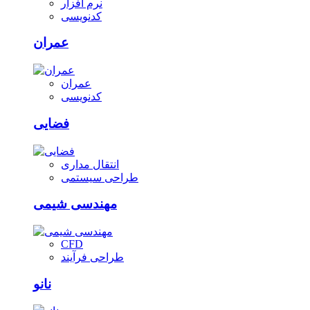
نرم افزار
کدنویسی
عمران
عمران
کدنویسی
فضایی
انتقال مداری
طراحی سیستمی
مهندسی شیمی
CFD
طراحی فرآیند
نانو