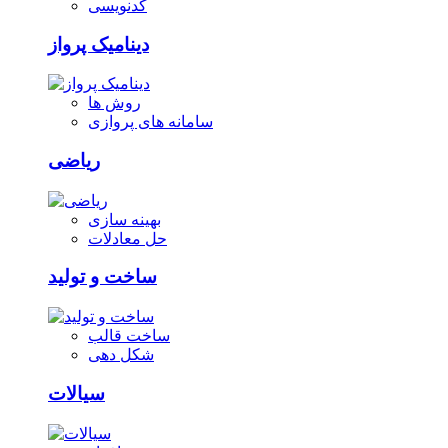
کدنویسی
دینامیک پرواز
روش ها
سامانه های پروازی
ریاضی
بهینه سازی
حل معادلات
ساخت و تولید
ساخت قالب
شکل دهی
سیالات