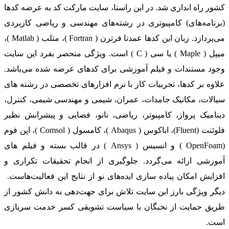
کشور راه اندازی شد. در این راستا، سایت مارکت کد به عرضه کدها
(برنامه‌های) کامپیوتری در رشته‌های مهندسی و ریاضی کاربردی
می‌پردازد. زبان این کدها عمدتا فرترن ( Fortran )، متلب ( Matlab )،
میپل ( Maple ) یا سی ( C ) است. ویژگی منحصر بفرد این سایت
وجود مستندات و فیلم آموزشی برای کدهای عرضه شده می‌باشد.
علاوه بر کدها، تجربیات کار با نرم افزارهای تخصصی در رشته های
سیالات، مکانیک جامدات، عمران، شیمی و مهندسی شیمی، کنترل،
دینامیک پرواز، کامپیوتر، ریاضی، نانو، فضایی و پیشرانش نظیر
فلوئنت (Fluent)، اباکوس ( Abaqus )، کامسول ( Comsol )، اپن فوم
(OpenFoam ) و انسیس ( Ansys ) در قالب بسته‌ و فیلم های
آموزشی ارائه می‌گردد. جلوگیری از انجام تحقیقات تکراری و
افزایش امکان پیاده سازی ایده‌های نو از نتایج این فعالیت‌هاست.
دیگر ویژگی بارز این سایت تلاش برای جهت‌دهی به دانش کشور از
طریق حمایت از نخبگان با سیاست تشویقی کسر خدمت سربازی
است.