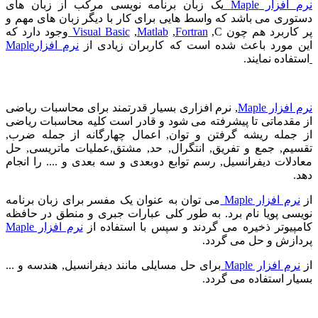
نرم افزار
Maple
یک زبان برنامه نویسی مرکب از زبان های
دستوری می باشد که واسط هایی برای کار با دیگر زبان های مهم و
پر کاربرد هم چون
C
,
Fortran
,
Matlab
,
Visual Basic
وجود دارد که
این مورد باعث شده است که کاربران زیادی از
نرم افزار
Maple
استفاده نمایند.
نرم افزار
Maple
, نرم افزاری بسیار قدرتمند برای محاسبات ریاضی
از مقدماتی تا پیشرفته می شود و قادر است کلیه محاسبات ریاضی
از جمله ریشه گرفتن و توان, اعمال چهارگانه از جمله ضرب,
تقسیم, جمع و تفریق, انتگرال, حد, مشتق,عملیات ماتریسی, حل
معادلات دیفرانسیل, رسم توابع دوبعدی و سه بعدی و .... را انجام
دهد.
از
نرم افزار
Maple
می توان به عنوان یک مفسر برای زبان برنامه
نویسی پویا نام برد. به طور کلی عبارات جبری و منطق در حافظه
کامپیوتر ذخیره می گردند و سپس با استفاده از
نرم افزار
Maple
پردازش و حل می گردد.
از
نرم افزار
Maple
برای حل مسایلی مانند دیفرانسیل, هندسه و ...
بسیار استفاده می گردد.