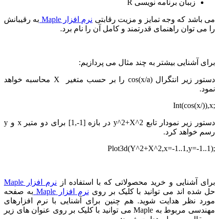
زببان برنامه نویسی
R
می باشد که وجه تمایز و مزیت رقابتی
نرم افزار
Maple
به رقیبانش
را می توان راهنمای قدرتمند و کامل آن را نام برد.
برای آشنایی بیشتر به چند مثال می پردازیم:
دستور زیر انتگرال
cos(x/a)
را بر حسب متغیر
X
محاسبه خواهد
نمود.
Int(cos(x/)),x;
دستور زیر نمودار تابع
y^2+X^2
در بازه
[1,-1]
برای دو متیر
x
و
y
رسم خواهد کرد.
Plot3d(Y^2+X^2,x=-1..1,y=-1..1);
برای آشنایی و خرید محصولاتی که با استفاده از
نرم افزار
Maple
حل شده اند می توانید با کلیک بر روی
نرم افزار
Maple
به صفحه
مورد نظر هدایت شوید. هم چنین برای آشنایی با نرم افزارهای
مهندسی مربوط به Maple می توانید با کلیک بر روی عنوان های زیر