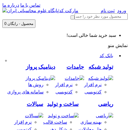
تماس با ما
درباره ما
ورود
ثبت نام
0 محصول - رایگان
سبد خرید شما خالی است!
نمایش منو
بانک کد
+
تولید شبکه
جامدات
دینامیک پرواز
نرم افزار
نرم افزار
روش ها
کدنویسی
کدنویسی
سامانه های پروازی
ریاضی
ساخت و تولید
سیالات
بهینه سازی
ساخت قالب
نرم افزار
حل معادلات
شکل دهی
کدنویسی