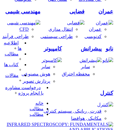
عمران
فضایی
مهندسی شیمی
عمران
انتقال مداری
CFD
کدنویسی
طراحی سیستمی
طراحی فرآیند
اطلاعیه
نانو
پیشرانش
کامپیوتر
ها
+
مطالب
+
کتاب ها
سایر
سایر
+
محفظه احتراق
هوش مصنوعی
مقالات
+
پردازش تصویر
درخواست مشاوره
کنترل
یا انجام پروژه
+
خانه
مطالب
قدرت , رباتیک , سیستم کنترلی
مطالب
مکانیک , هوافضا