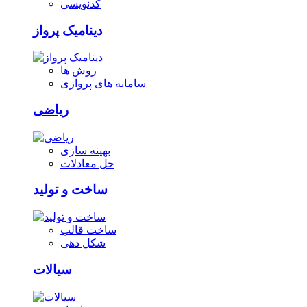
کدنویسی
دینامیک پرواز
روش ها
سامانه های پروازی
ریاضی
بهینه سازی
حل معادلات
ساخت و تولید
ساخت قالب
شکل دهی
سیالات