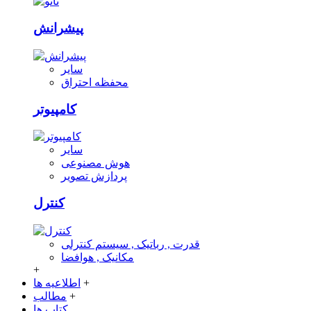
پیشرانش
سایر
محفظه احتراق
کامپیوتر
سایر
هوش مصنوعی
پردازش تصویر
کنترل
قدرت , رباتیک , سیستم کنترلی
مکانیک , هوافضا
+
+
اطلاعیه ها
+
مطالب
کتاب ها