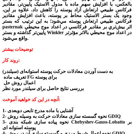
بالعکس، با افزايش سهم ماده با مدول الاستيک پايين‌تر، مقادير
فرکانس طبيعي ارتعاش آزاد پوسته را کاهش داد. علاوه بر اين،
وجود يک بستر الاستيک محاط بر پوسته، باعث افزايش مقادير
فرکانس طبيعي ارتعاش پوسته مي‌شود؛ به اين ترتيب که بستر
pasternak اثر بيش‌تري بر مقادير فرکانسي در اعداد موج محيطي
پايين‌تر گذاشته و بستر Winkler در اعداد موج محيطي بالاتر مؤثرتر
واقع مي‌شود.
توضیحات بیشتر
روند کار:
به دست آوردن معادلات حرکت پوسته استوانه‌ای (سیلندر)
تعریف ماده FG برای پوسته
اعمال روش حل
بررسی نتایج حاصل برای سیلندر مورد نظر
آنچه در این کد خواهید آموخت:
1- آشنایی با ماده مدرج تابعی دوبعدی
2- نحوه گسسته سازی معادلات حرکت به وسیله روش GDIQ
3- نحوه پیاده سازی شبکه بندی Chebyshev-Gauss-Lobatto بر
پوسته استوانه ای
4- نحوه اعمال شرط مرزی و گسسته سازی آن در روش GDIQ