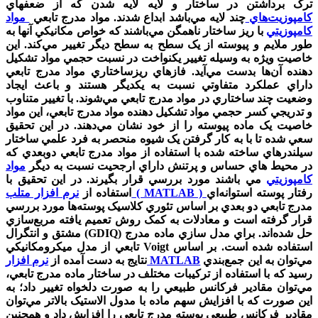
ترک برداشتن در ساختار و لايه لايه شدن که از ضعفهاي
کامپوزيت‌هاي
چند لايه مي‌باشد ابداع شدند. مواد مدرج تابعي
مواد
کامپوزيتي
با ريز ساختار ناهمگن مي‌باشند که خواص مکانيکي آنها به
طور ملايم و پيوسته از يک سطح به سطح ديگر تغيير مي‌کند. اين
خاصيت ويژه به وسيله تغيير يکنواخت در نسبت حجمي مواد تشکيل
دهنده آن‌ها بدست مي‌آيد. فازهاي ريزساختاري مواد مدرج تابعي
داراي عملکرد متفاوتي نسبت به يکديگر هستند و باعث ايجاد
وضعيت چند ساختاري در مواد مدرج تابعي مي‌شوند. با تغيير متناوب
و تدريجي کسر حجمي مواد تشکيل دهنده مواد مدرج تابعي، اين مواد
خاصيت يک ماده پيوسته را از خود نشان مي‌دهند. در اين تحقيق
سعي شده تا با به کار گرفتن يک شيوه منحصر به فرد علمي ساختار
سيلندرهاي ساخته شده با استفاده از مواد مدرج تابعي دوبعدي که
در محيط هاي حساس و پرتنش داراي ارجحيت نسبت به ديگر
مواد
کامپوزيتي
مي باشند مورد بررسي قرار بگيرند. در اين تحقيق با
رفتار پوسته استوانه‌اي
نرم افزار متلب ( MATLAB )
استفاده از
مدرج تابعي دو بعدي بر اساس تئوري کلاسيک پوسته‌ها مورد بررسي
قرار گرفته است و معادلات به کمک روش تعميم يافته مربع‌سازي
مشتق و انتگرال (GDIQ) حل شده‌اند. براي مدل سازي ماده مدرج
تابعي از مدل ميکرومکانيکي Voigt استفاده شده است. بر اساس
مي‌توان به اين جمع‌بندي
نرم افزار MATLAB
نتايج به دست آمده از
رسيد که با استفاده از ترکيبات مختلف در ساختار ماده مدرج تابعي،
مي‌توان مقادير فرکانس طبيعي را به صورت دلخواه تغيير داد؛ به
اين صورت که با افزايش سهم ماده با مدول الاستيک بالاتر مي‌توان
مقادير فرکانس طبيعي پوسته مدرج تابعي را افزايش داد و همچنين