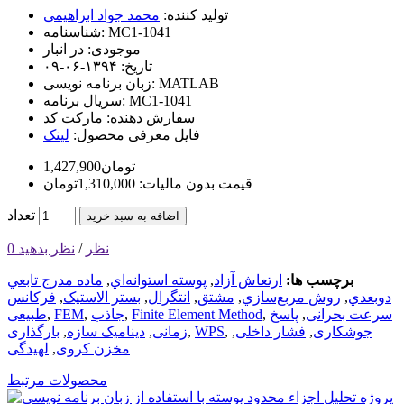
تولید کننده:
محمد جواد ابراهیمی
MC1-1041
شناسنامه:
موجودی:
در انبار
تاریخ:
۱۳۹۴-۰۶-۰۹
MATLAB
زبان برنامه نویسی:
MC1-1041
سریال برنامه:
سفارش دهنده:
مارکت کد
فایل معرفی محصول:
لینک
1,427,900تومان
قیمت بدون مالیات: 1,310,000تومان
تعداد
اضافه به سبد خرید
0 نظر
/
نظر بدهید
برچسب ها:
ارتعاش آزاد
,
پوسته استوانه‌اي
,
ماده مدرج تابعي
دوبعدي
,
روش مربع‌سازي
,
مشتق
,
انتگرال
,
بستر الاستیک
,
فرکانس
سرعت بحرانی
,
پاسخ
,
Finite Element Method
,
جاذب
,
FEM‌
,
طبیعی
جوشکاری
,
فشار داخلی
,
,
WPS‌
,
زمانی
,
دینامیک سازه
,
بارگذاری
مخزن کروی
,
لهیدگی
محصولات مرتبط