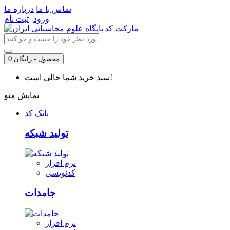
تماس با ما
درباره ما
ورود
ثبت نام
0 محصول - رایگان
سبد خرید شما خالی است!
نمایش منو
بانک کد
تولید شبکه
نرم افزار
کدنویسی
جامدات
نرم افزار