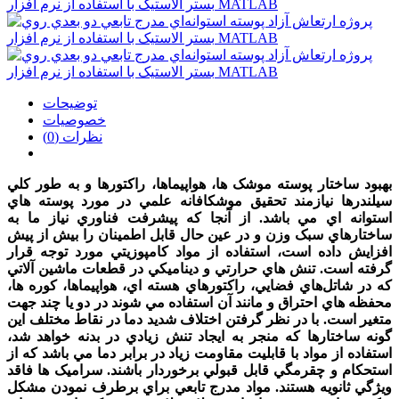
توضیحات
خصوصیات
نظرات (0)
بهبود ساختار پوسته موشک ها، هواپيماها، راکتورها و به طور کلي
سيلندرها نيازمند تحقيق موشکافانه علمي در مورد پوسته هاي
استوانه اي مي باشد. از آنجا که پيشرفت فناوري نياز ما به
ساختارهاي سبک وزن و در عين حال قابل اطمينان را بيش از پيش
افزايش داده است، استفاده از مواد کامپوزيتي مورد توجه قرار
گرفته است. تنش هاي حرارتي و ديناميکي در قطعات ماشين آلاتي
که در شاتل‌هاي فضايي، راکتورهاي هسته اي، هواپيماها، کوره ها،
محفظه هاي احتراق و مانند آن استفاده مي شوند در دو يا چند جهت
متغير است. با در نظر گرفتن اختلاف شديد دما در نقاط مختلف اين
گونه ساختارها که منجر به ايجاد تنش زيادي در بدنه خواهد شد،
استفاده از مواد با قابليت مقاومت زياد در برابر دما مي باشد که از
استحکام و چقرمگي قابل قبولي برخوردار باشند. سراميک ها فاقد
ويژگي ثانويه هستند. مواد مدرج تابعي براي برطرف نمودن مشکل