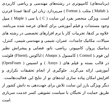
(برنامه‌های) کامپیوتری در رشته‌های مهندسی و ریاضی کاربردی
می‌پردازد. زبان این کدها عمدتا فرترن ( Fortran )، متلب ( Matlab )،
میپل ( Maple ) یا سی ( C ) است. ویژگی منحصر بفرد این سایت
وجود مستندات و فیلم آموزشی برای کدهای عرضه شده می‌باشد.
علاوه بر کدها، تجربیات کار با نرم افزارهای تخصصی در رشته های
سیالات، مکانیک جامدات، عمران، شیمی و مهندسی شیمی، کنترل،
دینامیک پرواز، کامپیوتر، ریاضی، نانو، فضایی و پیشرانش نظیر
فلوئنت (Fluent)، اباکوس ( Abaqus )، کامسول ( Comsol )، اپن فوم
(OpenFoam ) و انسیس ( Ansys ) در قالب بسته‌ و فیلم های
آموزشی ارائه می‌گردد. جلوگیری از انجام تحقیقات تکراری و
افزایش امکان پیاده سازی ایده‌های نو از نتایج این فعالیت‌هاست.
دیگر ویژگی بارز این سایت تلاش برای جهت‌دهی به دانش کشور از
طریق حمایت از نخبگان با سیاست تشویقی کسر خدمت سربازی
است.