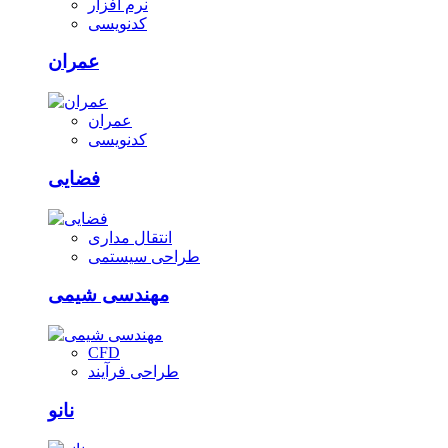
نرم افزار
کدنویسی
عمران
عمران
کدنویسی
فضایی
انتقال مداری
طراحی سیستمی
مهندسی شیمی
CFD
طراحی فرآیند
نانو