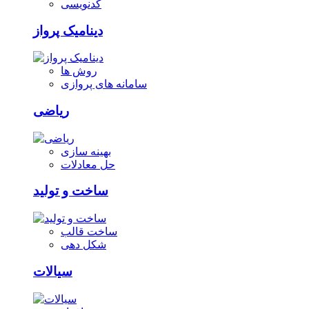
کدنویسی
دینامیک پرواز
روش ها
سامانه های پروازی
ریاضی
بهینه سازی
حل معادلات
ساخت و تولید
ساخت قالب
شکل دهی
سیالات