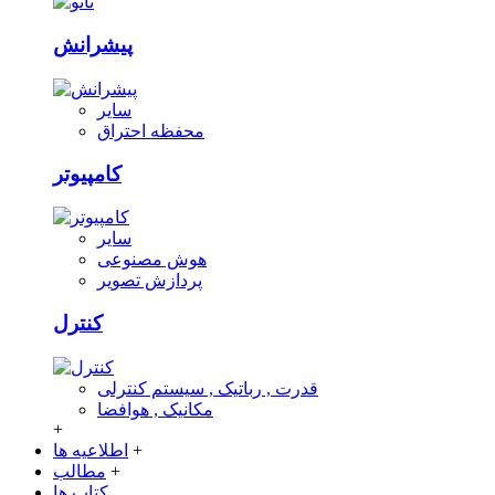
پیشرانش
سایر
محفظه احتراق
کامپیوتر
سایر
هوش مصنوعی
پردازش تصویر
کنترل
قدرت , رباتیک , سیستم کنترلی
مکانیک , هوافضا
+
+
اطلاعیه ها
+
مطالب
کتاب ها