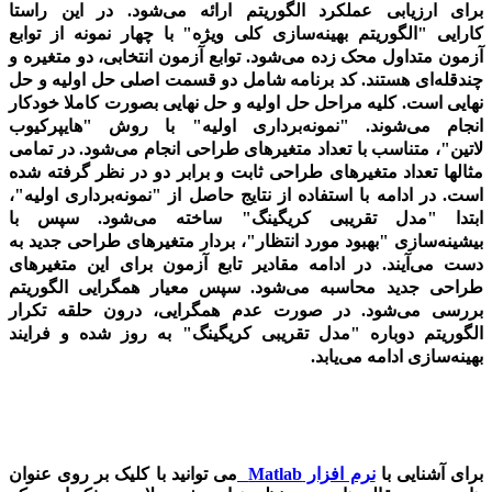
برای ارزیابی عملکرد الگوریتم ارائه می‌شود. در این راستا
کارایی
"
الگوریتم بهینه‌سازی کلی ویژه
"
با چهار نمونه از توابع
آزمون متداول محک زده
‌می‌شود
. توابع آزمون انتخابی، دو متغیره و
چندقله‌ای هستند. کد برنامه شامل دو قسمت اصلی حل اولیه و حل
نهایی است. کلیه مراحل حل اولیه و حل نهایی بصورت کاملا خودکار
انجام می‌شوند.
"
نمونه‌برداری اولیه
"
با روش
"
هایپرکیوب
لاتین
"
،
متناسب با تعداد متغیرهای طراحی انجام می‌شود. در تمامی
مثالها تعداد متغیرهای طراحی ثابت و برابر دو در نظر گرفته شده
است.
در ادامه با استفاده از نتایج حاصل از
"
نمونه‌برداری اولیه
"
،
ابتدا
"
مدل تقریبی کریگینگ
"
ساخته می‌شود. سپس با
بیشینه‌سازی
"
بهبود مورد انتظار
"
، بردار متغیرهای طراحی جدید به
دست می‌آیند. در ادامه مقادیر تابع آزمون برای این متغیرهای
طراحی جدید محاسبه می‌شود. سپس معیار همگرایی الگوریتم
بررسی می‌شود. در صورت عدم همگرایی، درون حلقه تکرار
الگوریتم دوباره
"
مدل تقریبی کریگینگ
"
به روز شده و فرایند
بهینه‌سازی ادامه می‌یابد.
برای آشنایی با
نرم افزار
Matlab
می توانید با کلیک بر روی عنوان