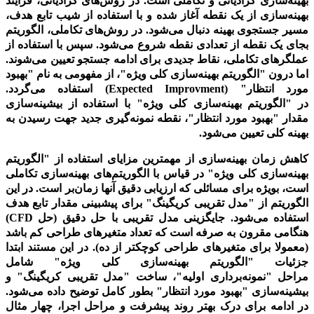
بهینه‌سازی گرادیانی و تکاملی است. در روش‌های گرادیانی، فرایند
بهینه‌سازی از یک نقطه آغاز شده و با استفاده از شیب تابع هدف،
مسیر جستجوی بهینه دنبال می‌شود. در روش‌های تکاملی، الگوریتم
بجای یک نقطه از تعدادی نقطه شروع می‌شود. سپس با استفاده از
عملگرهای تکاملی، نقاط جدیدی برای ادامه جستجو تعیین می‌شوند.
اما درون
"
الگوریتم بهینه‌سازی کلی ویژه
"
، از مفهومی به نام
"
بهبود
مورد انتظار
"
(
Expected Improvment
) استفاده می‌گردد.
در
"
الگوریتم بهینه‌سازی کلی ویژه
"
با استفاده از بیشینه‌سازی
مقدار
"
بهبود مورد انتظار
"
، نقطه نمونه‌گیری جدید جهت رسیدن به
بهینه کلی تعیین می‌شود.
کاهش زمان بهینه‌سازی از مهمترین مزایای استفاده از
"
الگوریتم
بهینه‌سازی کلی ویژه
"
در قیاس با الگوریتم‌های بهینه‌سازی تکاملی
است، بویژه برای مسائلی که ارزیابی دقیق آنها زمان‌بر است. در این
الگوریتم از
"
مدل تقریبی کریگینگ
"
برای پیشبینی مقدار تابع هدف
استفاده می‌شود. جایگزینی مدل تقریبی با حل دقیق (حل
CFD
)
هنگامی مقرون به صرفه است که تعداد متغیرهای طراحی کم باشد
(معمولا برای متغیرهای طراحی کوچکتر از ده). در این مستند ابتدا
جزئیات
"
الگوریتم بهینه‌سازی کلی ویژه
"
شامل
مراحل
"
نمونه‌برداری اولیه
"
، ساخت
"
مدل تقریبی کریگینگ
"
و
بیشینه‌سازی
"
بهبود مورد انتظار
"
بطور کامل توضیح داده می‌شود.
در ادامه برای درک بهتر روند پیشرفت و مراحل اجرا،
چهار مثال