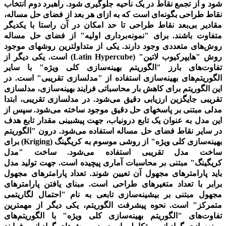
شود و از تجمع نقاط در یک ناحیه جلوگیری شود. راهبرد دوم انتخاب
نقاط طراحی بگونه‌ای است که به ازای هر بعد از فضای حل مساله،
مقادیر بی‌بعد نقاط طراحی تا حد امکان در آن راستا با یکدیگر
متفاوت باشند. برای
"
نمونه‌برداری اولیه
"
از فضای حل مساله
روش‌های متعددی وجود دارند. یکی از متداولترین روشهای موجود
روش
"
هایپرکیوب
لاتین
"
(
Latin Hypercube
)
است.
یکی دیگر از
تفاوت‌های بارز
"
الگوریتم بهینه‌سازی کلی ویژه
"
با سایر
الگوریتم‌های بهینه‌سازی استفاده از
"
مدلسازی تقریبی
"
است. در
این الگوریتم برای کاهش بار محاسباتی فرایند بهینه‌سازی، مدلسازی
تقریبی جایگزین ارزیابی دقیق می‌شود. در مدلسازی تقریبی، ابتدا
مدلی مبتنی بر پاسخهای حل دقیق موجود ساخته می‌شود. سپس از
این مدل به عنوان یک تابع درونیاب، جهت پیشبینی مقدار تابع هدف
در سایر نقاط فضای حل مساله استفاده می‌شود. درون
"
الگوریتم
بهینه‌سازی کلی ویژه
"
از روشی موسوم به کریگینگ
(
Kriging
)
برای
ساخت مدل تقریبی استفاده می‌شود. ساخت
"
مدل
کریگینگ
"
مبتنی بر محاسبات آماری پیچیده است. جهت تولید مدل
باید پارامترهای مجهول آن تعیین شوند. تعداد پارامترهای مجهول
برابر با تعداد متغیرهای طراحی است. مبنای یافتن پارامترهای
مجهول مبتنی بر بیشینه‌سازی تابعی به نام
"
احتمال لگاریتمی
متمرکز
"
است.
نحوه پیشرفت الگوریتم، یکی دیگر از مهمترین
تفاوت‌های
"
الگوریتم بهینه‌سازی کلی ویژه
"
با الگوریتم‌های