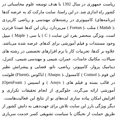
ریاست جمهوری در سال 1392 با هدف توسعه علوم محاسباتی در
کشور راه اندازی شد. در این راستا، سایت مارکت کد به عرضه کدها
(برنامه‌های) کامپیوتری در رشته‌های مهندسی و ریاضی کاربردی
می‌پردازد. زبان این کدها عمدتا فرترن ( Fortran )، متلب ( Matlab )،
میپل ( Maple ) یا سی ( C ) است. ویژگی منحصر بفرد این سایت
وجود مستندات و فیلم آموزشی برای کدهای عرضه شده می‌باشد.
علاوه بر کدها، تجربیات کار با نرم افزارهای تخصصی در رشته های
سیالات، مکانیک جامدات، عمران، شیمی و مهندسی شیمی، کنترل،
دینامیک پرواز، کامپیوتر، ریاضی، نانو، فضایی و پیشرانش نظیر
فلوئنت (Fluent)، اباکوس ( Abaqus )، کامسول ( Comsol )، اپن فوم
(OpenFoam ) و انسیس ( Ansys ) در قالب بسته‌ و فیلم های
آموزشی ارائه می‌گردد. جلوگیری از انجام تحقیقات تکراری و
افزایش امکان پیاده سازی ایده‌های نو از نتایج این فعالیت‌هاست.
دیگر ویژگی بارز این سایت تلاش برای جهت‌دهی به دانش کشور از
طریق حمایت از نخبگان با سیاست تشویقی کسر خدمت سربازی