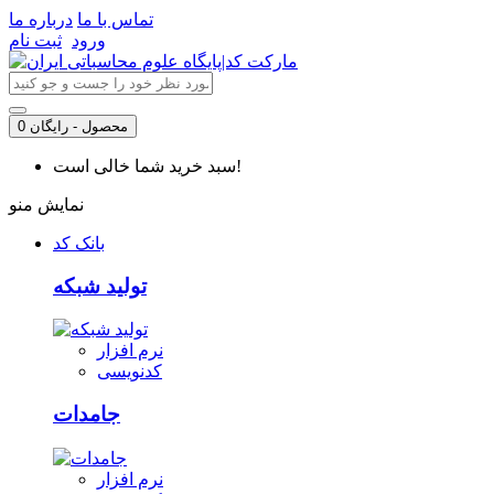
تماس با ما
درباره ما
ورود
ثبت نام
0 محصول - رایگان
سبد خرید شما خالی است!
نمایش منو
بانک کد
تولید شبکه
نرم افزار
کدنویسی
جامدات
نرم افزار