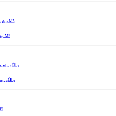
پیش بینی عمق آبشستگی پایه پل با استفاده از مدل درختی قواعد M5
هدایت و کنترل ربات زیرآب