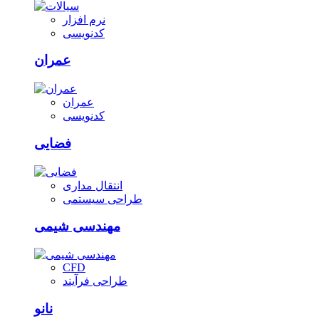
نرم افزار
کدنویسی
عمران
عمران
کدنویسی
فضایی
انتقال مداری
طراحی سیستمی
مهندسی شیمی
CFD
طراحی فرآیند
نانو