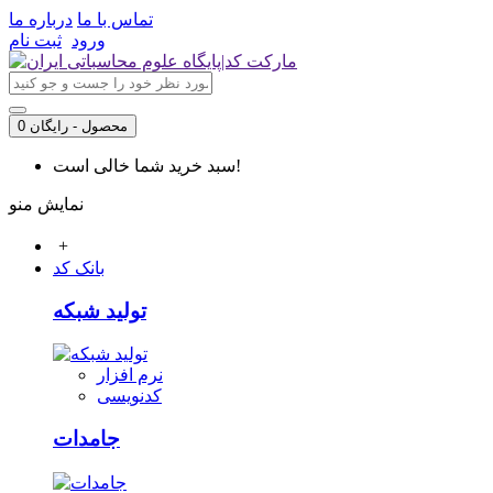
تماس با ما
درباره ما
ورود
ثبت نام
0 محصول - رایگان
سبد خرید شما خالی است!
نمایش منو
+
بانک کد
تولید شبکه
نرم افزار
کدنویسی
جامدات