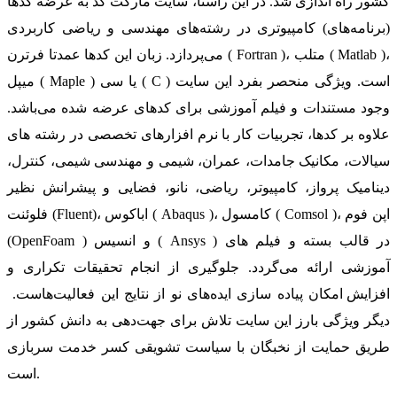
کشور راه اندازی شد. در این راستا، سایت مارکت کد به عرضه کدها
(برنامه‌های) کامپیوتری در رشته‌های مهندسی و ریاضی کاربردی
می‌پردازد. زبان این کدها عمدتا فرترن ( Fortran )، متلب ( Matlab )،
میپل ( Maple ) یا سی ( C ) است. ویژگی منحصر بفرد این سایت
وجود مستندات و فیلم آموزشی برای کدهای عرضه شده می‌باشد.
علاوه بر کدها، تجربیات کار با نرم افزارهای تخصصی در رشته های
سیالات، مکانیک جامدات، عمران، شیمی و مهندسی شیمی، کنترل،
دینامیک پرواز، کامپیوتر، ریاضی، نانو، فضایی و پیشرانش نظیر
فلوئنت (Fluent)، اباکوس ( Abaqus )، کامسول ( Comsol )، اپن فوم
(OpenFoam ) و انسیس ( Ansys ) در قالب بسته‌ و فیلم های
آموزشی ارائه می‌گردد. جلوگیری از انجام تحقیقات تکراری و
افزایش امکان پیاده سازی ایده‌های نو از نتایج این فعالیت‌هاست.
دیگر ویژگی بارز این سایت تلاش برای جهت‌دهی به دانش کشور از
طریق حمایت از نخبگان با سیاست تشویقی کسر خدمت سربازی
است.