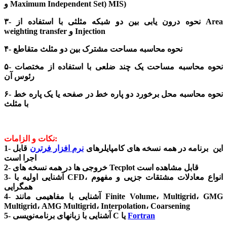
و Maximum Independent Set) MIS)
۳- نحوه درون یابی بین دو شبکه مثلثی با استفاده از Area
weighting transfer و Injection
۴- نحوه محاسبه مساحت مشترک بین دو مثلث متقاطع
۵- نحوه محاسبه مساحت یک چند ضلعی با استفاده از مختصات
رئوس آن
۶- نحوه محاسبه محل برخورد دو پاره خط در صفحه یا یک پاره خط
با مثلث
نکات و الزامات:
1- این برنامه در همه نسخه های کامپایلرهای
نرم افزار فرترن
قابل
اجرا است
2- خروجی ها در همه نسخه های Tecplot قابل مشاهده است
3- آشنایی اولیه با CFD، انواع معادلات مشتقات جزیی و مفهوم
همگرایی
4- آشنایی با مفاهیمی مانند Finite Volume، Multigrid، GMG
Multigrid، AMG Multigrid، Interpolation، Coarsening
Fortran
5- آشنایی با زبانهای برنامه‌نویسی C یا