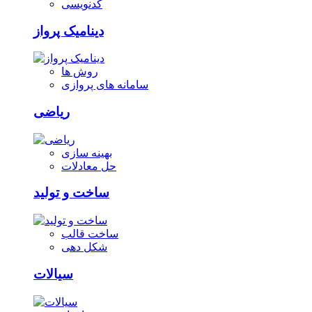
کدنویسی
دینامیک پرواز
روش ها
سامانه های پروازی
ریاضی
بهینه سازی
حل معادلات
ساخت و تولید
ساخت قالب
شکل دهی
سیالات