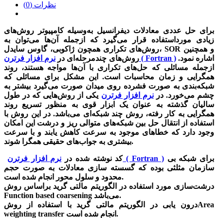
نظرات (0)
برای حل عددی معادلات دیفرانسیل به‌وسیله کامپیوتر روش‌های
زیادی مورداستفاده قرار می‌گیرد که ازجمله آن‌ها می‌توان به
روش‌های تکراری همچون ژاکوبی، گاوس سایدل، SOR و همچنین
اشاره نمود.
نرم افزار فرترن ( Fortran )
روش‌های چندمرحله‌ای در
ازجمله مسائلی که حل‌های تکراری با آن‌ها مواجه هستند، روند
همگرایی و زمان محاسبات است. این مشکل برای مسائلی که
شبکه‌بندی به‌ صورت فشرده روی میدان صورت می‌گیرد بیشتر به
چشم می‌خورد. در
نرم افزار فرترن
یکی از روش‌هایی که در طول
سالیان گذشته به‌ عنوان یک ابزار قوی به‌ منظور تسریع روند
همگرایی به‌ کار رفته، روش چند شبکه‌ای می‌باشد. در این روش با
استفاده از انتقال حل بین شبکه‌های متوالی ریز و درشت این امکان
وجود دارد که خطاهای موجود به‌ سرعت کاهش یابند و با سرعت
بیشتری به جواب‌های حقیقی همگرا شوند.
برای شبکه بی
نرم افزار فرترن ( Fortran )
کد نوشته شده در
سازمان مثلثی بوده که گسسته سازی معادلات به صورت حجم
محدود و سلول محور انجام شده است.
درشت‌سازی مورد استفاده در الگوریتم مالتی گرید براساس روش
Function based coarsening می‌باشد.
درون یابی در الگوریتم مالتی گرید با استفاده از روشArea
weighting transfer انجام شده است.