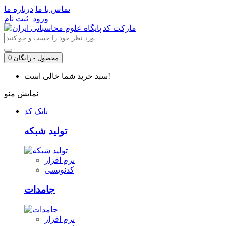
تماس با ما
درباره ما
ورود
ثبت نام
0 محصول - رایگان
سبد خرید شما خالی است!
نمایش منو
بانک کد
تولید شبکه
نرم افزار
کدنویسی
جامدات
نرم افزار