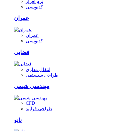
نرم افزار
کدنویسی
عمران
عمران
کدنویسی
فضایی
انتقال مداری
طراحی سیستمی
مهندسی شیمی
CFD
طراحی فرآیند
نانو