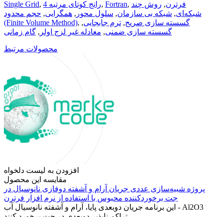
فرترن
,
روش چند
,
Fortran
,
رانج کوتای مرتبه 4
,
Single Grid
شبکه‌ای
,
شبکه بی سازمان
,
سلول محور
,
همگرایی
,
حجم محدود
گسسته سازی صریح
,
ترم جابجایی
,
,
(Finite Volume Method)
گسسته سازی ضمنی
,
معادله غیر لزج اولر
,
گام زمانی
محصولات مرتبط
افزودن به لیست دلخواه
مقایسه این محصول
پروژه شبیه‌سازی عددی جریان آرام و آشفته دوفازی نانوسیال در
جت برخوردکننده محبوس با استفاده از نرم افزار فرترن
این برنامه جریان دوبعدی پایا، آرام و آشفته نانوسیال آب - Al2O3
تراکم ناپذیر دوبعدی در جت برخورد کنند..