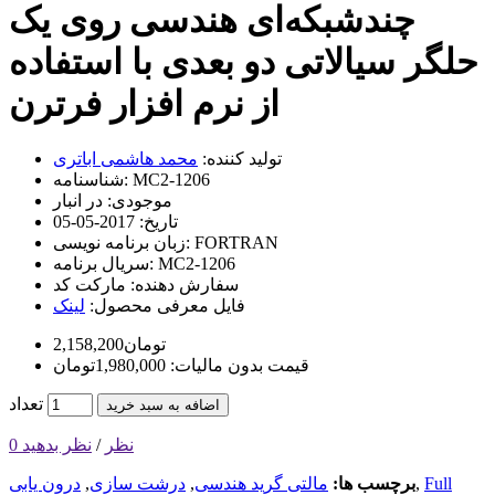
چندشبکه‌ای هندسی روی یک
حلگر سیالاتی دو بعدی با استفاده
از نرم افزار فرترن
تولید کننده:
محمد هاشمی اباتری
MC2-1206
شناسنامه:
موجودی:
در انبار
تاریخ:
2017-05-05
FORTRAN
زبان برنامه نویسی:
MC2-1206
سریال برنامه:
سفارش دهنده:
مارکت کد
فایل معرفی محصول:
لینک
2,158,200تومان
قیمت بدون مالیات: 1,980,000تومان
تعداد
اضافه به سبد خرید
0 نظر
/
نظر بدهید
Full
,
برچسب ها:
مالتی گرید هندسی
,
درشت سازی
,
درون یابی