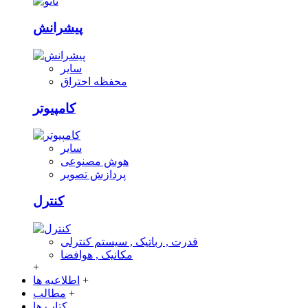
پیشرانش
سایر
محفظه احتراق
کامپیوتر
سایر
هوش مصنوعی
پردازش تصویر
کنترل
قدرت , رباتیک , سیستم کنترلی
مکانیک , هوافضا
+
+
اطلاعیه ها
+
مطالب
کتاب ها