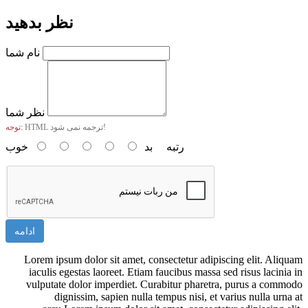
نظر بدهید
نام شما
نظر شما
HTML ترجمه نمی شود!
توجه:
رتبه
بد
خوب
ادامه
Lorem ipsum dolor sit amet, consectetur adipiscing elit. Aliquam
iaculis egestas laoreet. Etiam faucibus massa sed risus lacinia in
vulputate dolor imperdiet. Curabitur pharetra, purus a commodo
dignissim, sapien nulla tempus nisi, et varius nulla urna at