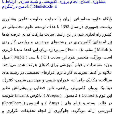
مشاوره، اصلاح، انجام پروژه، کدنویسی و شبیه سازی - ارتباط با
ادمین در تلگرام: @Marketcode_ir
پایگاه علوم محاسباتی ایران با حمایت معاونت علمی وفناوری
ریاست جمهوری در سال 1392 با هدف توسعه علوم محاسباتی در
کشور راه اندازی شد. در این راستا، سایت مارکت کد به عرضه کدها
(برنامه‌های) کامپیوتری در رشته‌های مهندسی و ریاضی کاربردی
می‌پردازد. زبان این کدها عمدتا فرترن ( Fortran )، متلب ( Matlab )،
میپل ( Maple ) یا سی ( C ) است. ویژگی منحصر بفرد این سایت
وجود مستندات و فیلم آموزشی برای کدهای عرضه شده می‌باشد.
علاوه بر کدها، تجربیات کار با نرم افزارهای تخصصی در رشته های
سیالات، مکانیک جامدات، عمران، شیمی و مهندسی شیمی، کنترل،
دینامیک پرواز، کامپیوتر، ریاضی، نانو، فضایی و پیشرانش نظیر
فلوئنت (Fluent)، اباکوس ( Abaqus )، کامسول ( Comsol )، اپن فوم
(OpenFoam ) و انسیس ( Ansys ) در قالب بسته‌ و فیلم های
آموزشی ارائه می‌گردد. جلوگیری از انجام تحقیقات تکراری و