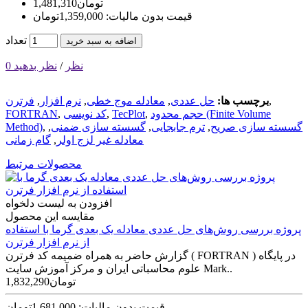
1,481,310تومان
قیمت بدون مالیات: 1,359,000تومان
تعداد
اضافه به سبد خرید
0 نظر
/
نظر بدهید
,
برچسب ها:
حل عددی
,
معادله موج خطی
,
نرم افزار
,
فرترن
حجم محدود (Finite Volume
,
TecPlot
,
کد نویسی
,
FORTRAN
گسسته سازی صریح
,
ترم جابجایی
,
گسسته سازی ضمنی
,
,
Method)
معادله غیر لزج اولر
,
گام زمانی
محصولات مرتبط
افزودن به لیست دلخواه
مقایسه این محصول
پروژه بررسی روش‌های حل عددی معادله یک بعدی گرما با استفاده
از نرم افزار فرترن
گزارش حاضر به همراه ضمیمه‌ کد فرترن ( FORTRAN ) در پایگاه
علوم محاسباتی ایران و مرکز آموزش سایت Mark..
1,832,290تومان
قیمت بدون مالیات: 1,681,000تومان