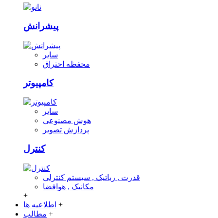
پیشرانش
سایر
محفظه احتراق
کامپیوتر
سایر
هوش مصنوعی
پردازش تصویر
کنترل
قدرت , رباتیک , سیستم کنترلی
مکانیک , هوافضا
+
+
اطلاعیه ها
+
مطالب