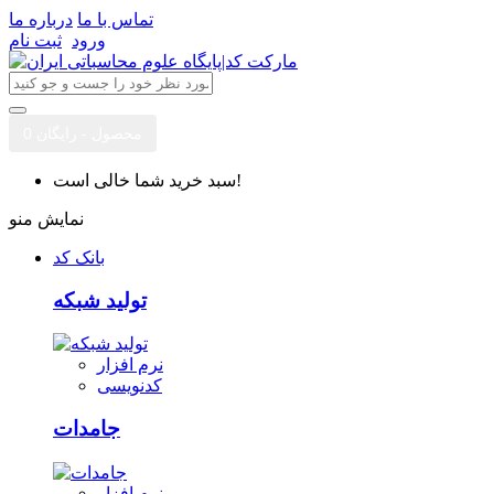
تماس با ما
درباره ما
ورود
ثبت نام
0 محصول - رایگان
سبد خرید شما خالی است!
نمایش منو
بانک کد
تولید شبکه
نرم افزار
کدنویسی
جامدات
نرم افزار