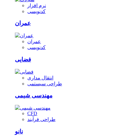
نرم افزار
کدنویسی
عمران
عمران
کدنویسی
فضایی
انتقال مداری
طراحی سیستمی
مهندسی شیمی
CFD
طراحی فرآیند
نانو