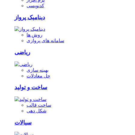
کدنویسی
دینامیک پرواز
روش ها
سامانه های پروازی
ریاضی
بهینه سازی
حل معادلات
ساخت و تولید
ساخت قالب
شکل دهی
سیالات