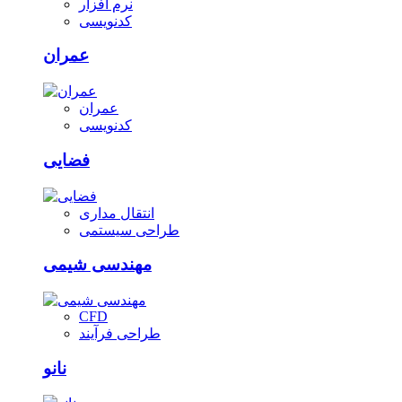
نرم افزار
کدنویسی
عمران
عمران
کدنویسی
فضایی
انتقال مداری
طراحی سیستمی
مهندسی شیمی
CFD
طراحی فرآیند
نانو