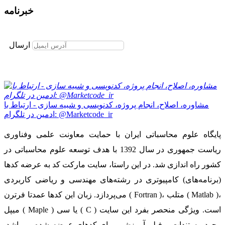
خبرنامه
برای عضویت در خبرنامه ایمیل خود را وارد نمایید
ارسال
مشاوره، اصلاح، انجام پروژه، کدنویسی و شبیه سازی - ارتباط با
ادمین در تلگرام: @Marketcode_ir
پایگاه علوم محاسباتی ایران با حمایت معاونت علمی وفناوری
ریاست جمهوری در سال 1392 با هدف توسعه علوم محاسباتی در
کشور راه اندازی شد. در این راستا، سایت مارکت کد به عرضه کدها
(برنامه‌های) کامپیوتری در رشته‌های مهندسی و ریاضی کاربردی
می‌پردازد. زبان این کدها عمدتا فرترن ( Fortran )، متلب ( Matlab )،
میپل ( Maple ) یا سی ( C ) است. ویژگی منحصر بفرد این سایت
وجود مستندات و فیلم آموزشی برای کدهای عرضه شده می‌باشد.