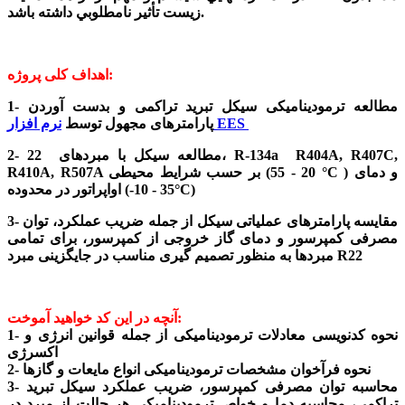
زيست تأثير نامطلوبي داشته باشد.
اهداف کلی پروژه:
1- مطالعه ترمودینامیکی سیکل تبرید تراکمی و بدست آوردن
نرم افزار EES
پارامترهای مجهول توسط
2- مطالعه سیکل با مبردهای 22، R-134a R404A, R407C,
R410A, R507A بر حسب شرایط محیطی (20 - 55 °C ) و دمای
اواپراتور در محدوده (-35 - 10°C)
3- مقایسه پارامترهای عملیاتی سیکل از جمله ضریب عملکرد، توان
مصرفی کمپرسور و دمای گاز خروجی از کمپرسور، برای تمامی
مبردها به منظور تصمیم گیری مناسب در جایگزینی مبرد R22
آنچه در این کد خواهید آموخت:
1- نحوه کدنویسی معادلات ترمودینامیکی از جمله قوانین انرژی و
اکسرژی
2- نحوه فرآخوان مشخصات ترمودینامیکی انواع مایعات و گازها
3- محاسبه توان مصرفی کمپرسور، ضریب عملکرد سیکل تبرید
تراکمی، محاسبه دما و خواص ترمودینامیکی هر حالت از مبرد در