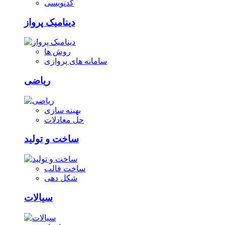
کدنویسی
دینامیک پرواز
روش ها
سامانه های پروازی
ریاضی
بهینه سازی
حل معادلات
ساخت و تولید
ساخت قالب
شکل دهی
سیالات