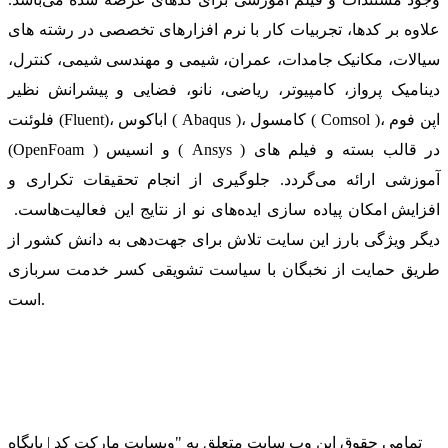
علاوه بر کدها، تجربیات کار با نرم افزارهای تخصصی در رشته های
سیالات، مکانیک جامدات، عمران، شیمی و مهندسی شیمی، کنترل،
دینامیک پرواز، کامپیوتر، ریاضی، نانو، فضایی و پیشرانش نظیر
فلوئنت (Fluent)، اباکوس ( Abaqus )، کامسول ( Comsol )، اپن فوم
(OpenFoam ) و انسیس ( Ansys ) در قالب بسته‌ و فیلم های
آموزشی ارائه می‌گردد. جلوگیری از انجام تحقیقات تکراری و
افزایش امکان پیاده سازی ایده‌های نو از نتایج این فعالیت‌هاست.
دیگر ویژگی بارز این سایت تلاش برای جهت‌دهی به دانش کشور از
طریق حمایت از نخبگان با سیاست تشویقی کسر خدمت سربازی
است.
تمامی حقوق این وب سایت متعلق به "وبسایت مارکت کد | پایگاه