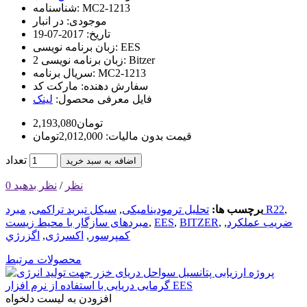
MC2-1213
شناسنامه:
موجودی:
در انبار
تاریخ:
2017-07-19
EES
زبان برنامه نویسی:
Bitzer
زبان برنامه نویسی 2:
MC2-1213
سریال برنامه:
سفارش دهنده:
مارکت کد
فایل معرفی محصول:
لینک
2,193,080تومان
قیمت بدون مالیات: 2,012,000تومان
تعداد
اضافه به سبد خرید
0 نظر
/
نظر بدهید
,
مبرد R22
برچسب ها:
تحلیل ترمودینامیکی
,
سیکل تبرید تراکمی
,
ضریب عملکرد
,
,
BITZER
,
EES
,
مبردهای سازگار با محیط زیست
کمپرسور
,
اکسرژی
,
اگزرژي
محصولات مرتبط
افزودن به لیست دلخواه