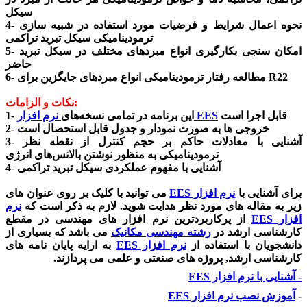
سیکل
4- نحوه اعمال شرایط و فرضیات مورد استفاده در شبیه سازی
ترمودینامیکی سیکل تبرید تراکمی
5- امکان سنجی بکارگیری انواع مبردهای مختلف در سیکل تبرید
حاضر
6- مطالعه رفتار ترمودینامیکی انواع مبردهای جایگزین برای R22
نکات و الزامات:
قابل اجرا است
نرم افزار EES
1- این برنامه در تمامی نسخه‌های
2- خروجی ها به صورت نمودار و جدول قابل استحصال است
3- آشنایی با معادلات حاکم بر حجم کنترل از نقطه نظر
ترمودینامیکی به منظور نوشتن بالانس‌های انرژی
4- آشنایی با مفهوم عملکردی سیکل تبرید تراکمی
برای آشنایی با
نرم افزار
EES
می توانید با کلیک بر روی عنوان های
زیر به مقاله های مورد نظر هدایت شوید. لازم به ذکر است که
نرم
افزار
EES
از پرکاربردترین نرم افزار های مهندسی در مقطع
کارشناسی ارشد در
رشته مهندسی مکانیک
می باشد که بسیاری از
دانشجویان با استفاده از
نرم افزار
EES
به ارایه پایان نامه های
کارشناسی ارشد, پروژه های صنعتی و علمی می پردازند.
- آشنایی با نرم افزار
EES
-
آموزش نصب نرم افزار
EES