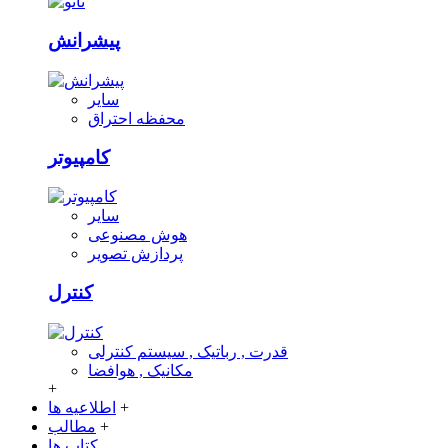
پیشرانش
سایر
محفظه احتراق
کامپیوتر
سایر
هوش مصنوعی
پردازش تصویر
کنترل
قدرت , رباتیک , سیستم کنترلی
مکانیک , هوافضا
+
+
اطلاعیه ها
+
مطالب
کتاب ها