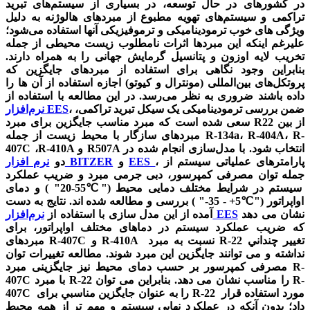
در کشورهای در حال توسعه، در بسیاری از سیستم‌های تبرید
تراکمی و سیستم‌های تهویه مطبوع از مبردهای هالوژنه به دلیل
ویژگی های خوب ترمودینامیکی و ترموفیزیکی آنها استفاده می‌شود؛
علیرغم اینکه این مبردها اثرات نامطلوب زیست محیطی از جمله
تخریب لایه اوزون و پتانسیل گرمایش جهانی را به همراه دارند.
بنابراین وجود نگاهی برای استفاده از مبردهای جایگزین که
پروتکل‌های بین‌المللی (مونترال و کیوتو) اجازه استفاده از آن ها را
داده باشند ضروری به نظر می‌رسد. در این مطالعه با استفاده از
، ضمن بررسی ترمودینامیکی یک سیکل تبرید تراکمی،
نرم‌افزار EES
سعی شده است که مبرد مناسب جایگزین برای مبرد R22 از بین
مبردهای سازگار با محیط زیست از جمله R-134a، R-404A، R-
407C ،R-410A و R507A انتخاب شود. با مدل‌سازی انجام شده در
، پارامترهای عملیاتی سیستم از
EES
و
نرم افزار BITZER
دو
جمله توان مصرفی کمپرسور، دبی جرمی مبرد و ضریب عملکرد
سیستم در شرایط مختلف دمایی محیط ("℃55-20" ) و دمای
اواپراتور ("℃5+ - 35-" ) بررسی و مطالعه شده اند. نتایج به دست
نشان می دهد
نرم‌افزار EES
آمده از این مدل سازی با استفاده از
که ضريب عملكرد سيستم در دماهای مختلف اواپراتور، برای
مبردهای R-407C و R-410A نسبت به مبرد R-22 تغيير چنداني
نداشته و می توانند جایگزین این مبرد شوند. مطالعه تغییرات توان
مصرفی کمپرسور بر حسب دمای محیط نیز جایگزینی مبرد R-
407C با مبرد R-22 را مناسب نشان می دهد. بنابراین می توان R-
407C را به عنوان جايگزين مناسبي برای R-22 مورد استفاده قرار
داد؛ بدون آنكه در عملكرد نهايي سيستم و مهم تر از همه محيط