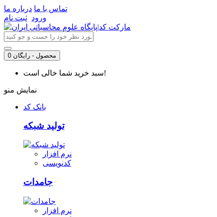
تماس با ما
درباره ما
ورود
ثبت نام
0 محصول - رایگان
سبد خرید شما خالی است!
نمایش منو
بانک کد
تولید شبکه
نرم افزار
کدنویسی
جامدات
نرم افزار