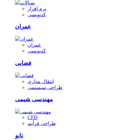
نرم افزار
کدنویسی
عمران
عمران
کدنویسی
فضایی
انتقال مداری
طراحی سیستمی
مهندسی شیمی
CFD
طراحی فرآیند
نانو