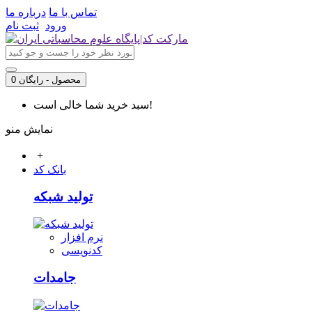
تماس با ما
درباره ما
ورود
ثبت نام
0 محصول - رایگان
سبد خرید شما خالی است!
نمایش منو
+
بانک کد
تولید شبکه
نرم افزار
کدنویسی
جامدات