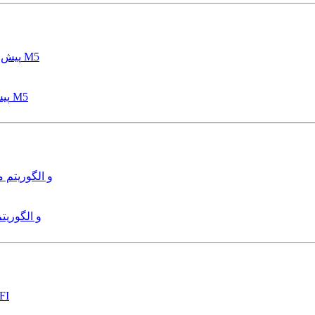
پیش بینی عمق آبشستگی پایه پل با استفاده از مدل درختی قواعد M5
هدایت و کنترل ربات زیرآب