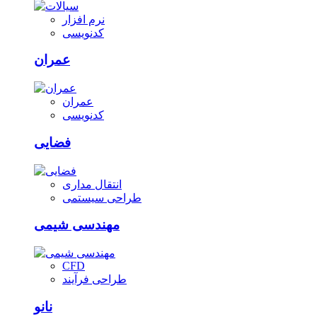
نرم افزار
کدنویسی
عمران
عمران
کدنویسی
فضایی
انتقال مداری
طراحی سیستمی
مهندسی شیمی
CFD
طراحی فرآیند
نانو