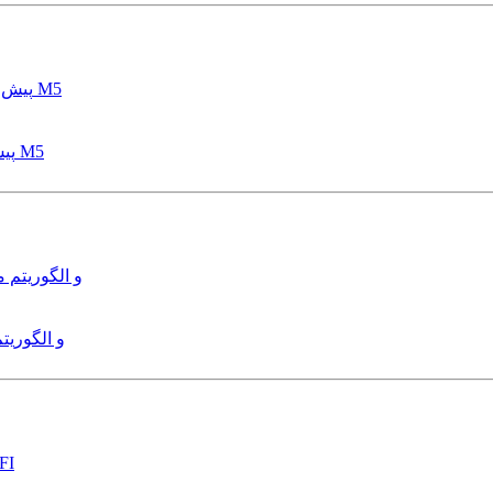
پیش بینی عمق آبشستگی پایه پل با استفاده از مدل درختی قواعد M5
هدایت و کنترل ربات زیرآب