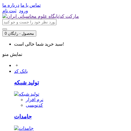
تماس با ما
درباره ما
ورود
ثبت نام
0 محصول - رایگان
سبد خرید شما خالی است!
نمایش منو
+
بانک کد
تولید شبکه
نرم افزار
کدنویسی
جامدات