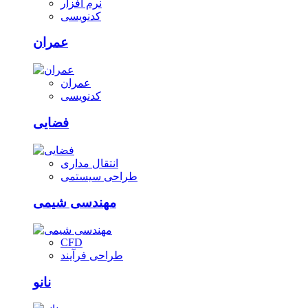
نرم افزار
کدنویسی
عمران
عمران
کدنویسی
فضایی
انتقال مداری
طراحی سیستمی
مهندسی شیمی
CFD
طراحی فرآیند
نانو