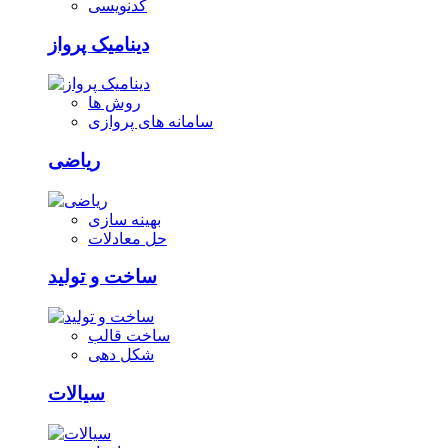
کدنویسی
دینامیک پرواز
روش ها
سامانه های پروازی
ریاضی
بهینه سازی
حل معادلات
ساخت و تولید
ساخت قالب
شکل دهی
سیالات