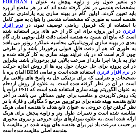
دو متغیر طول وتر و زاویه پیچش به عنوان
FORTRAN )
مشخصات هندسی در نظر گرفته شده اند که در هر مقطع از پره
باید تعیین گردند. اولین گام در بهینه سازی پره پارامتری سازی
هندسه است به طوری که مشخصات هندسی را بتوان به طور کامل
با استفاده از یک فرمول ریاضی توصیف نمود، در
نرم افزار
فرترن
در این پروژه برای این کار از خم های بِزیِر استفاده شده
است که نتایج آن نسبت به هندسه اصلی دقت قابل توجهی دارد. گام
بعدی در بهینه سازی آیرودینامیکی محاسبه عملکرد روتور می باشد
به طوری که هم از دقت قابل قبولی برخوردار باشد و از طرفی
چون لازم است که در یک فرآیند بهینه سازی به کار گرفته شده و
نیاز به بارها اجرا دارد از سرعت بالایی نیز برخوردار باشد. بنابراین
در این پروژه برای حل جریان حول پره ها از روش اندازه حرکت
المان پره یا BEM در
نرم افزار فرترن
استفاده شده است و تمامی
تصحیحات و ضرایبی که برای نزدیکی حل به پاسخ های واقعی نیاز
است در آن در نظر گرفته شده است. به علاوه از روش ازدحام
ذرات یا PSO به عنوان الگوریتم بهینه سازی استفاده شده است که
یک روش کاربردی و مناسب برای چنین مسائلی می باشد. در آخر
نتایج هندسه بهینه شده برای دو توربین مرجع 5 مگاواتی و فاز6، با در
نظر گرفتن توان خروجی به عنوان تابع هدف با هندسه اصلی هریک
مقایسه شده است و تغییرات طول وتر و زاویه پیچش برای هریک
ارائه شده است. به علاوه نمودارهای توان خروجی و نیروی محوری
بر حسب سرعت باد نیز برای هندسه های بهینه شده در مقایسه با
هندسه اصلی مقایسه شده است.