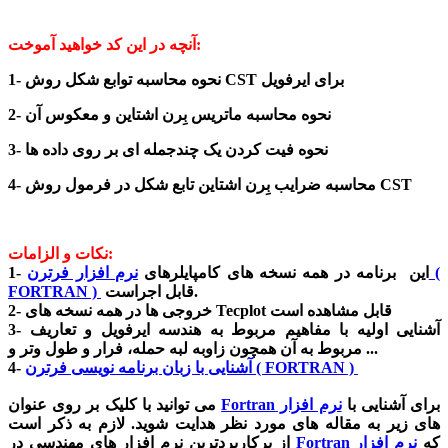
آنچه در این کد خواهید آموخت:
1- نحوه محاسبه توابع شکل روش CST برای ایرفویل
2- نحوه محاسبه ماتریس بِرن اشتاین و معکوس آن
3- نحوه فیت کردن یک چندجمله ای بر روی داده ها
4- محاسبه ضرایب بِرن اشتاین تابع شکل در فرمول روش CST
نکات و الزامات:
1- این برنامه در همه نسخه های کامپایلرهای
نرم افزار فرترن (
قابل اجراست.
FORTRAN )
2- خروجی ها در همه نسخه های Tecplot قابل مشاهده است
3- آشنایی اولیه با مفاهیم مربوط به هندسه ایرفویل و تعاریف
مربوط به آن همچون زاوبه لبه حمله، فرار و طول وتر و ...
آشنایی با زبان برنامه نویسی فرترن ( FORTRAN )
4-
برای آشنایی با
نرم افزار
Fortran
می توانید با کلیک بر روی عنوان
های زیر به مقاله های مورد نظر هدایت شوید. لازم به ذکر است
که
نرم افزار
Fortran
از پرکاربردترین نرم افزار های مهندسی در