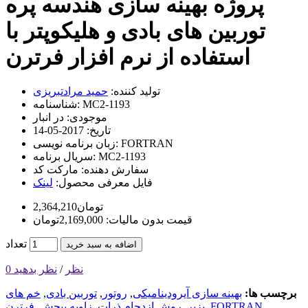
پروژه بهینه سازی هندسه پره
توربین های بادی و هلیکوپتر با
استفاده از نرم افزار فرترن
تولید کننده:
حمید مرادتبریزی
MC2-1193
شناسنامه:
موجودی:
در انبار
تاریخ:
2017-05-14
FORTRAN
زبان برنامه نویسی:
MC2-1193
سریال برنامه:
سفارش دهنده:
مارکت کد
فایل معرفی محصول:
لینک
2,364,210تومان
قیمت بدون مالیات: 2,169,000تومان
تعداد
اضافه به سبد خرید
0 نظر
/
نظر بدهید
برچسب ها:
بهینه سازی آیرودینامیکی
,
روتور
,
توربین بادی
,
خم های
,
FORTRAN
,
بِزیِر
,
روش ازدحام ذرات
,
زاویه پیچش
,
فرترن