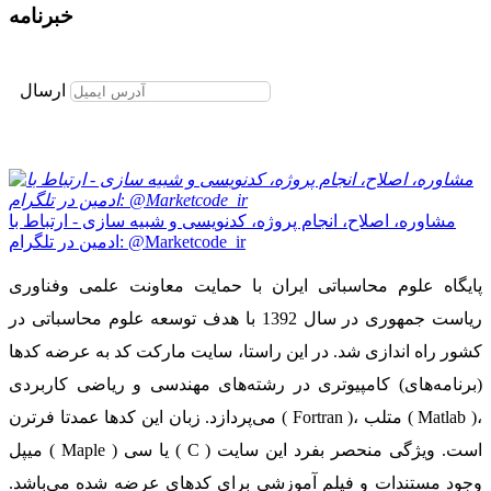
خبرنامه
برای عضویت در خبرنامه ایمیل خود را وارد نمایید
ارسال
مشاوره، اصلاح، انجام پروژه، کدنویسی و شبیه سازی - ارتباط با
ادمین در تلگرام: @Marketcode_ir
پایگاه علوم محاسباتی ایران با حمایت معاونت علمی وفناوری
ریاست جمهوری در سال 1392 با هدف توسعه علوم محاسباتی در
کشور راه اندازی شد. در این راستا، سایت مارکت کد به عرضه کدها
(برنامه‌های) کامپیوتری در رشته‌های مهندسی و ریاضی کاربردی
می‌پردازد. زبان این کدها عمدتا فرترن ( Fortran )، متلب ( Matlab )،
میپل ( Maple ) یا سی ( C ) است. ویژگی منحصر بفرد این سایت
وجود مستندات و فیلم آموزشی برای کدهای عرضه شده می‌باشد.