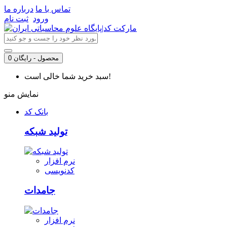
تماس با ما
درباره ما
ورود
ثبت نام
0 محصول - رایگان
سبد خرید شما خالی است!
نمایش منو
بانک کد
تولید شبکه
نرم افزار
کدنویسی
جامدات
نرم افزار