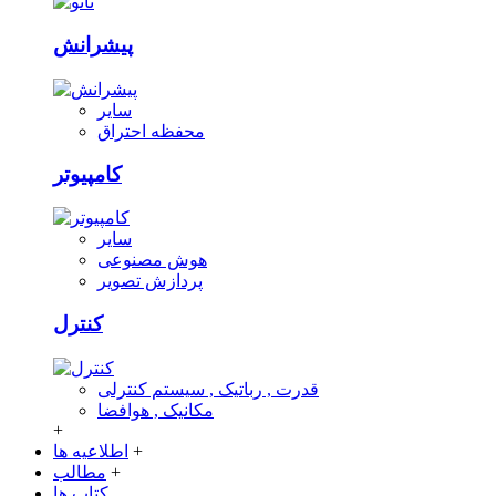
پیشرانش
سایر
محفظه احتراق
کامپیوتر
سایر
هوش مصنوعی
پردازش تصویر
کنترل
قدرت , رباتیک , سیستم کنترلی
مکانیک , هوافضا
+
+
اطلاعیه ها
+
مطالب
کتاب ها