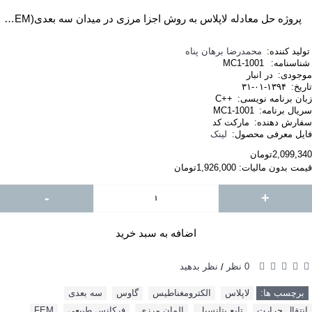
پروژه حل معادله لاپلاس به روش اجزا مرزی در ميدان سه بعدی(BEM) با استفاده از زبان ++C
تولید کننده:
محمدرضا برهان پناه
شناسنامه:
MC1-1001
موجودی:
در انبار
تاریخ:
۱۳۹۴-۰۱-۳۱
زبان برنامه نویسی:
++C
سریال برنامه:
MC1-1001
سفارش دهنده:
مارکت کد
فایل معرفی محصول:
لینک
2,099,340تومان
قیمت بدون مالیات: 1,926,000تومان
-
+
اضافه به سبد خرید
0 نظر
نظر بدهید
/
برچسب ها:
لاپلاس
,
الکترومغناطیس
,
گاوس
,
سه بعدی
,
انتقال حرارت
,
تابع پتانسيل
,
المان مرزی
,
فرکانس طبیعی
,
FEM‌
,