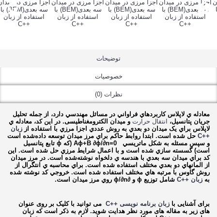
توضیحات
خصوصیات
نظرات (0)
معادله ي لاپلاس کاربردهاي فراواني در مسائل مهندسي دارد، از جمله تحليل
جریان پتانسيل،
انتقال حرارت
و ميدان الکترومغناطیسی. در اين کد، معادله ي
لاپلاس براي يک ميدان دو بعدي به روش عددي اجزا مرزي با استفاده از
زبان
++C
حل شده است. ابتدا روابط حاکم براي مرز ميدان توسعه داده‌شده است
و سپس مسئله به شکل ماتريسي Aϕ+B ∂ϕ/∂n=0 (که ϕ تابع پتانسيل
است) گسسته سازي شده است و با اعمال شرايط مرزي حل شده است. اين
کد براي ميدان سه بعدي با هندسه ي دلخواه نوشته‌شده است. در مرز ميدان
از المانهاي دو بعدي مختلف استفاده شده است. براي محاسبه ي انتگرال از
روش گاوس با مرتبه هاي مختلف استفاده شده است. خروجي کد نوشته شده
به
زبان ++C
شامل توزيع ϕ و ∂ϕ/∂n روي مرز ميدان است.
برای آشنایی با
زبان برنامه نویسی ++
C
می توانید با کلیک بر روی عنوان
های زیر به مقاله های مورد نظر هدایت شوید. لازم به ذکر است که زبان