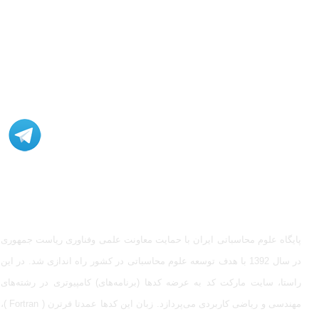
مشاوره، اصلاح، انجام پروژه، کدنویسی و شبیه سازی - ارتباط با
ادمین در تلگرام: @Marketcode_ir
پایگاه علوم محاسباتی ایران با حمایت معاونت علمی وفناوری ریاست جمهوری
در سال 1392 با هدف توسعه علوم محاسباتی در کشور راه اندازی شد. در این
راستا، سایت مارکت کد به عرضه کدها (برنامه‌های) کامپیوتری در رشته‌های
مهندسی و ریاضی کاربردی می‌پردازد. زبان این کدها عمدتا فرترن ( Fortran )،