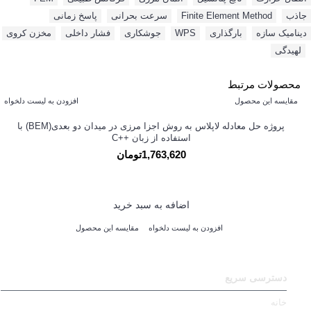
جاذب
,
Finite Element Method
,
سرعت بحرانی
,
پاسخ زمانی
,
دینامیک سازه
,
بارگذاری
,
WPS‌
,
جوشکاری
,
فشار داخلی
,
مخزن کروی
,
لهیدگی
محصولات مرتبط
مقایسه این محصول
افزودن به لیست دلخواه
پروژه حل معادله لاپلاس به روش اجزا مرزی در ميدان دو بعدی(BEM) با
استفاده از زبان ++C
1,763,620تومان
اضافه به سبد خرید
افزودن به لیست دلخواه
مقایسه این محصول
دسترسی سریع
خانه