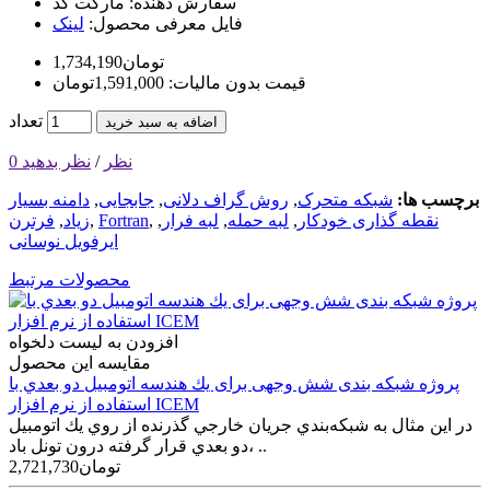
سفارش دهنده:
مارکت کد
فایل معرفی محصول:
لینک
1,734,190تومان
قیمت بدون مالیات: 1,591,000تومان
تعداد
اضافه به سبد خرید
0 نظر
/
نظر بدهید
برچسب ها:
شبکه متحرک
,
روش گراف دلانی
,
جابجایی
,
دامنه بسیار
نقطه گذاری خودکار
,
لبه حمله
,
لبه فرار
,
,
Fortran
,
زیاد
,
فرترن
ایرفویل نوسانی
محصولات مرتبط
افزودن به لیست دلخواه
مقایسه این محصول
پروژه شبکه بندی شش وجهی برای يك هندسه اتومبيل دو بعدي با
استفاده از نرم افزار ICEM
در اين مثال به شبكه‌بندي جريان خارجي گذرنده از روي يك اتومبيل
دو بعدي قرار گرفته درون تونل باد، ..
2,721,730تومان