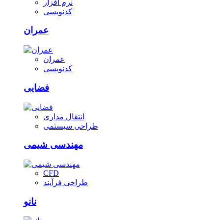
نرم افزار
کدنویسی
عمران
عمران
کدنویسی
فضایی
انتقال مداری
طراحی سیستمی
مهندسی شیمی
CFD
طراحی فرآیند
نانو