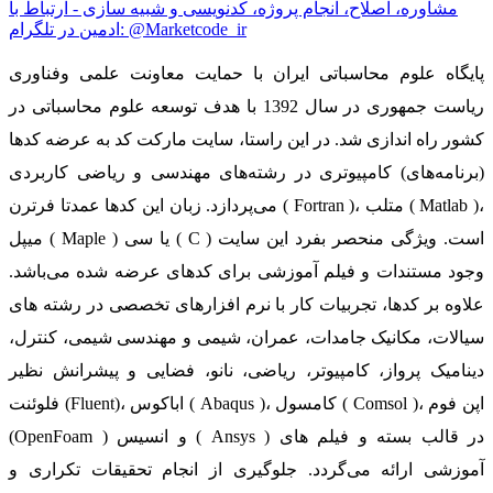
مشاوره، اصلاح، انجام پروژه، کدنویسی و شبیه سازی - ارتباط با
ادمین در تلگرام: @Marketcode_ir
پایگاه علوم محاسباتی ایران با حمایت معاونت علمی وفناوری
ریاست جمهوری در سال 1392 با هدف توسعه علوم محاسباتی در
کشور راه اندازی شد. در این راستا، سایت مارکت کد به عرضه کدها
(برنامه‌های) کامپیوتری در رشته‌های مهندسی و ریاضی کاربردی
می‌پردازد. زبان این کدها عمدتا فرترن ( Fortran )، متلب ( Matlab )،
میپل ( Maple ) یا سی ( C ) است. ویژگی منحصر بفرد این سایت
وجود مستندات و فیلم آموزشی برای کدهای عرضه شده می‌باشد.
علاوه بر کدها، تجربیات کار با نرم افزارهای تخصصی در رشته های
سیالات، مکانیک جامدات، عمران، شیمی و مهندسی شیمی، کنترل،
دینامیک پرواز، کامپیوتر، ریاضی، نانو، فضایی و پیشرانش نظیر
فلوئنت (Fluent)، اباکوس ( Abaqus )، کامسول ( Comsol )، اپن فوم
(OpenFoam ) و انسیس ( Ansys ) در قالب بسته‌ و فیلم های
آموزشی ارائه می‌گردد. جلوگیری از انجام تحقیقات تکراری و