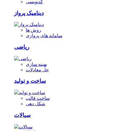
کدنویسی
دینامیک پرواز
روش ها
سامانه های پروازی
ریاضی
بهینه سازی
حل معادلات
ساخت و تولید
ساخت قالب
شکل دهی
سیالات