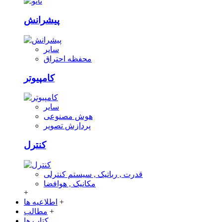
پیشرانش
سایر
محفظه احتراق
کامپیوتر
سایر
هوش مصنوعی
پردازش تصویر
کنترل
قدرت , رباتیک , سیستم کنترلی
مکانیک , هوافضا
+
+
اطلاعیه ها
+
مطالب
کتاب ها