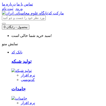
تماس با ما
درباره ما
ورود
ثبت نام
0 محصول - رایگان
سبد خرید شما خالی است!
نمایش منو
بانک کد
تولید شبکه
نرم افزار
کدنویسی
جامدات
نرم افزار