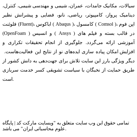
سیالات، مکانیک جامدات، عمران، شیمی و مهندسی شیمی، کنترل،
دینامیک پرواز، کامپیوتر، ریاضی، نانو، فضایی و پیشرانش نظیر
فلوئنت (Fluent)، اباکوس ( Abaqus )، کامسول ( Comsol )، اپن فوم
(OpenFoam ) و انسیس ( Ansys ) در قالب بسته‌ و فیلم های
آموزشی ارائه می‌گردد. جلوگیری از انجام تحقیقات تکراری و
افزایش امکان پیاده سازی ایده‌های نو از نتایج این فعالیت‌هاست.
دیگر ویژگی بارز این سایت تلاش برای جهت‌دهی به دانش کشور از
طریق حمایت از نخبگان با سیاست تشویقی کسر خدمت سربازی
است.
تمامی حقوق این وب سایت متعلق به "وبسایت مارکت کد | پایگاه
علوم محاسباتی ایران" می باشد.