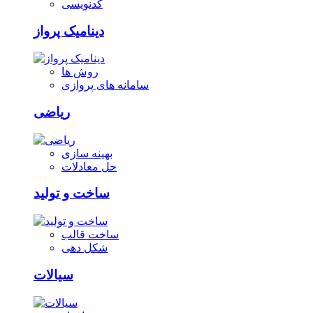
کدنویسی
دینامیک پرواز
روش ها
سامانه های پروازی
ریاضی
بهینه سازی
حل معادلات
ساخت و تولید
ساخت قالب
شکل دهی
سیالات