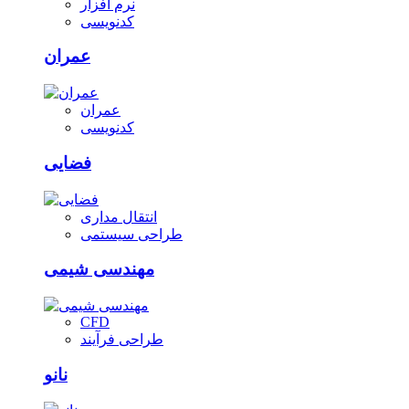
نرم افزار
کدنویسی
عمران
عمران
کدنویسی
فضایی
انتقال مداری
طراحی سیستمی
مهندسی شیمی
CFD
طراحی فرآیند
نانو