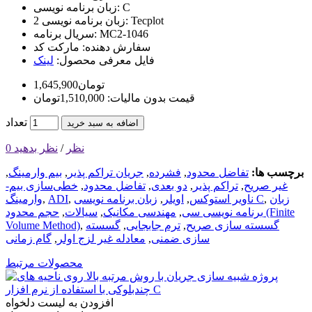
C
زبان برنامه نویسی:
Tecplot
زبان برنامه نویسی 2:
MC2-1046
سریال برنامه:
سفارش دهنده:
مارکت کد
فایل معرفی محصول:
لینک
1,645,900تومان
قیمت بدون مالیات: 1,510,000تومان
تعداد
اضافه به سبد خرید
0 نظر
/
نظر بدهید
برچسب ها:
تفاضل محدود
,
فشرده
,
جریان تراکم پذیر
,
بیم وارمینگ
,
غیر صریح
,
تراکم پذیر
,
دو بعدی
,
تفاضل محدود
,
خطی‌سازی بیم-
زبان
,
زبان برنامه نویسی C
ناویر استوکس
,
اویلر
,
,
ADI
,
وارمینگ
برنامه نویسی سی
,
مهندسی مکانیک
,
سیالات
,
حجم محدود (Finite
گسسته سازی صریح
,
ترم جابجایی
,
گسسته
,
Volume Method)
سازی ضمنی
,
معادله غیر لزج اولر
,
گام زمانی
محصولات مرتبط
افزودن به لیست دلخواه