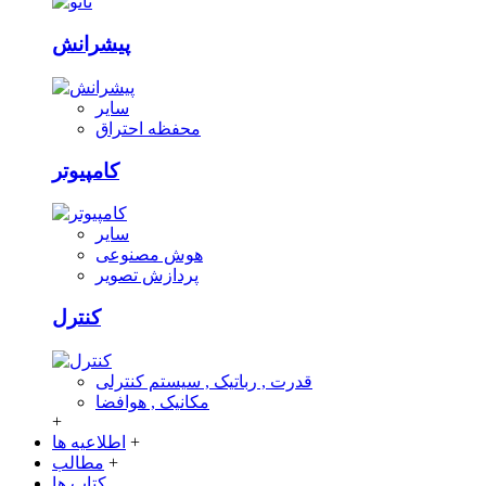
پیشرانش
سایر
محفظه احتراق
کامپیوتر
سایر
هوش مصنوعی
پردازش تصویر
کنترل
قدرت , رباتیک , سیستم کنترلی
مکانیک , هوافضا
+
+
اطلاعیه ها
+
مطالب
کتاب ها