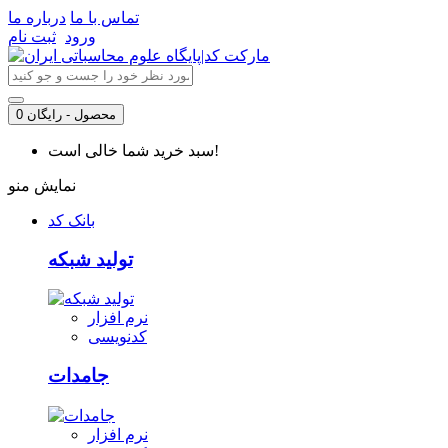
تماس با ما
درباره ما
ورود
ثبت نام
0 محصول - رایگان
سبد خرید شما خالی است!
نمایش منو
بانک کد
تولید شبکه
نرم افزار
کدنویسی
جامدات
نرم افزار